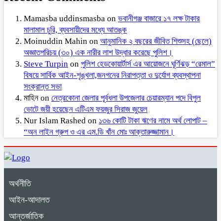
Mamasba uddinsmasba
on
ভবানীগঞ্জ বাজারে ১৭ লক্ষ টাকার
মালামাল চুরি, ব্যবসায়ীদের মধ্যে আতঙ্ক
Moinuddin Mahin
on
আনুমানিক ২ বছরের জীবিত শিশুসহ (ছেলে)
অজ্ঞাতপরিচয় (৩০) এক নারীর লাশ উদ্ধার করেছে পুলিশ।
Steve Turpin
on
পুলিশ হেডকোয়ার্টার্স এর আয়োজনে ঘূর্ণিঝড় “রেমাল”
বিষয়ে সার্বিক আইন-শৃঙ্খলা,জনগনের নিরাপত্তা ও দুর্যোগ ব্যবস্থাপনা
সংক্রান্ত সভা
মাহিন
on
নেত্রকোনা জেলার পূর্বধলা উপজেলার চেয়ারম্যান পদে বিপুল
ভোটে জয়ী হয়েছেন এটিএম ফয়জুর সিরাজ জুয়েল
Nur Islam Rashed
on
১৩৬ কোটি টাকা ঋণের নামে অর্থ লোপাট –
“অন লাইন গ্রুপ ও এর এম.ডি খাঁন মোঃ আক্তারুজ্জামান।
অর্থনীতি
আইন-আদালত
আন্তর্জাতিক