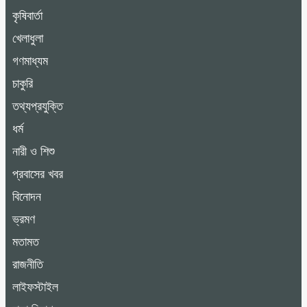
কৃষিবার্তা
খেলাধুলা
গণমাধ্যম
চাকুরি
তথ্যপ্রযুক্তি
ধর্ম
নারী ও শিশু
প্রবাসের খবর
বিনোদন
ভ্রমণ
মতামত
রাজনীতি
লাইফস্টাইল