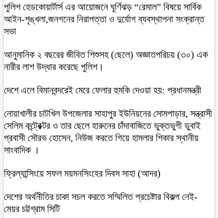
পুলিশ হেডকোয়ার্টার্স এর আয়োজনে ঘূর্ণিঝড় “রেমাল” বিষয়ে সার্বিক
আইন-শৃঙ্খলা,জনগনের নিরাপত্তা ও দুর্যোগ ব্যবস্থাপনা সংক্রান্ত
সভা
আনুমানিক ২ বছরের জীবিত শিশুসহ (ছেলে) অজ্ঞাতপরিচয় (৩০) এক
নারীর লাশ উদ্ধার করেছে পুলিশ।
দেশে এলে বিমানবন্দরেই মেরে ফেলার হুমকি দেওয়া হয়: প্রধানমন্ত্রী
নোয়াখালীর চাটখিল উপজেলার সাহাপুর ইউনিয়নের সোমপাড়ার, সন্ত্রাসী
সেলিম কন্ট্রেক্টর ও তার ছেলে হারুনের চাঁদাবাজিতে ভুক্তভুগী ডুবাই
প্রবাসী সৌরভ হোসেন, নিউজ করতে গিয়ে হামলার শিকার স্থানীয়
সাংবাদিক ।
ফ্রিল্যান্সিংয়ে সফল ময়মনসিংহের দিবস সাহা (আদর)
দেশের অর্থনীতির চাকা সচল করতে সম্মিলিত প্রচেষ্টার বিকল্প নেই-
মেয়র চট্টগ্রাম সিটি