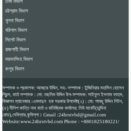
ঢাকা বিভাগ
চট্টগ্রাম বিভাগ
খুলনা বিভাগ
বরিশাল বিভাগ
সিলেট বিভাগ
রাজশাহী বিভাগ
ময়মনসিংহ বিভাগ
রংপুর বিভাগ
সম্পাদক ও প্রকাশক: আবছার উদ্দিন, সহ- সম্পাদক : ইন্জিনিয়ার মহাসিন হোসেন
প্রিন্স, বার্তা সম্পাদক : মো: তছলিম উদ্দিন উপ-সম্পাদক: সাইফুল ইসলাম ফাহাদ,
বিজ্ঞাপন ম্যানেজার :এমদাদুল হক সরকার উপদেষ্টা(২) : মো: শামছু উদ্দিন লিটন,
(৫) দীলিপ কান্তি নাথ বার্তা ও বানিজ্যিক কার্যালয়: নিউ মার্কেট(চান্দিনা
রোড),দেবিদ্বার,কুমিল্লা। Gmail :24hrstvbd@gmail.com
Website:www.24hrstvbd.com Phone : +8801825180221/