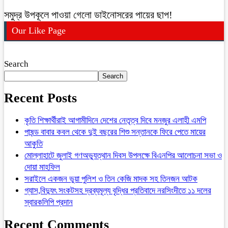
সমুদ্র উপকূলে পাওয়া গেলো ডাইনোসরের পায়ের ছাপ!
Our Like Page
Search
Search
Recent Posts
কৃতি শিক্ষার্থীরাই আগামীদিনে দেশের নেতৃত্ব দিবে মনজুর এলাহী এমপি
পাষন্ড বাবার কবল থেকে দুই বছরের শিশু সন্তানকে ফিরে পেতে মায়ের
আকুতি
মোল্লাহাটে জুলাই গণঅভ্যুত্থান দিবস উপলক্ষে বিএনপির আলোচনা সভা ও
দোয়া মাহফিল
সরাইলে একজন ভুয়া পুলিশ ও তিন কেজি মাদক সহ তিনজন আটক
গ্যাস,বিদ্যুৎ সংকটসহ দ্রব্যমূল্য বৃদ্ধির প্রতিবাদে নরসিংদীতে ১১ দলের
স্বারকলিপি প্রদান
Recent Comments