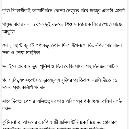
কৃতি শিক্ষার্থীরাই আগামীদিনে দেশের নেতৃত্ব দিবে মনজুর এলাহী এমপি
পাষন্ড বাবার কবল থেকে দুই বছরের শিশু সন্তানকে ফিরে পেতে মায়ের
আকুতি
মোল্লাহাটে জুলাই গণঅভ্যুত্থান দিবস উপলক্ষে বিএনপির আলোচনা
সভা ও দোয়া মাহফিল
সরাইলে একজন ভুয়া পুলিশ ও তিন কেজি মাদক সহ তিনজন আটক
গ্যাস,বিদ্যুৎ সংকটসহ দ্রব্যমূল্য বৃদ্ধির প্রতিবাদে নরসিংদীতে ১১
দলের স্বারকলিপি প্রদান
সাংবাদিকতা পেশার অস্তিত্ব রক্ষায় অবিলম্বে গণমাধ্যম কমিশন গঠন
করুন
কুমিল্লা-৫ আসনের এমপি হাজী জসিম উদ্দিনকে নিয়ে ড. মোবারক