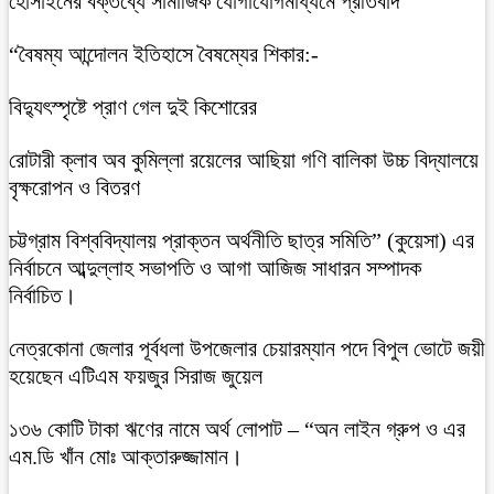
হোসাইনের বক্তব্যে সামাজিক যোগাযোগমাধ্যমে প্রতিবাদ
“বৈষম্য আন্দোলন ইতিহাসে বৈষম্যের শিকার:-
বিদ্যুৎস্পৃষ্টে প্রাণ গেল দুই কিশোরের
রোটারী ক্লাব অব কুমিল্লা রয়েলের আছিয়া গণি বালিকা উচ্চ বিদ্যালয়ে
বৃক্ষরোপন ও বিতরণ
চট্টগ্রাম বিশ্ববিদ্যালয় প্রাক্তন অর্থনীতি ছাত্র সমিতি” (কুয়েসা) এর
নির্বাচনে আব্দুল্লাহ সভাপতি ও আগা আজিজ সাধারন সম্পাদক
নির্বাচিত।
নেত্রকোনা জেলার পূর্বধলা উপজেলার চেয়ারম্যান পদে বিপুল ভোটে জয়ী
হয়েছেন এটিএম ফয়জুর সিরাজ জুয়েল
১৩৬ কোটি টাকা ঋণের নামে অর্থ লোপাট – “অন লাইন গ্রুপ ও এর
এম.ডি খাঁন মোঃ আক্তারুজ্জামান।