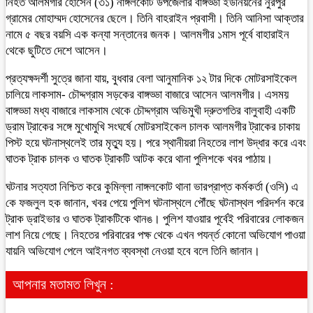
নিহত আলমগীর হোসেন (৩১) নাঙ্গলকোট উপজেলার বাঙ্গড্ডা ইউনিয়নের নুরপুর
গ্রামের মোহাম্মদ হোসেনের ছেলে। তিনি বাহরাইন প্রবাসী। তিনি আনিসা আক্তার
নামে ৫ বছর বয়সি এক কন্যা সন্তানের জনক। আলমগীর ১মাস পূর্বে বাহারাইন
থেকে ছুটিতে দেশে আসেন।
প্রত্যক্ষদর্শী সুত্রে জানা যায়, বুধবার বেলা আনুমানিক ১২ টার দিকে মোটরসাইকেল
চালিয়ে লাকসাম- চৌদ্দগ্রাম সড়কের বাঙ্গড্ডা বাজারে আসেন আলমগীর। এসময়
বাঙ্গড্ডা মধ্য বাজারে লাকসাম থেকে চৌদ্দগ্রাম অভিমুখী দ্রুতগতির বালুবাহী একটি
ড্রাম ট্রাকের সঙ্গে মুখোমুখি সংঘর্ষে মোটরসাইকেল চালক আলমগীর ট্রাকের চাকায়
পিস্ট হয়ে ঘটনাস্থলেই তার মৃত্যু হয়। পরে স্থানীয়রা নিহতের লাশ উদ্ধার করে এবং
ঘাতক ট্রাক চালক ও ঘাতক ট্রাকটি আটক করে থানা পুলিশকে খবর পাঠায়।
ঘটনার সত্যতা নিশ্চিত করে কুমিল্লা নাঙ্গলকোট থানা ভারপ্রাপ্ত কর্মকর্তা (ওসি) এ
কে ফজলুল হক জানান, খবর পেয়ে পুলিশ ঘটনাস্থলে পৌঁছে ঘটনাস্থল পরিদর্শন করে
ট্রাক ড্রাইভার ও ঘাতক ট্রাকটিকে থানঙ। পুলিশ যাওয়ার পূর্বেই পরিবারের লোকজন
লাশ নিয়ে গেছে। নিহতের পরিবারের পক্ষ থেকে এখন পযর্ন্ত কোনো অভিযোগ পাওয়া
যায়নি অভিযোগ পেলে আইনগত ব্যবস্থা নেওয়া হবে বলে তিনি জানান।
আপনার মতামত লিখুন :