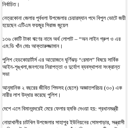
নির্বাচিত।
নেত্রকোনা জেলার পূর্বধলা উপজেলার চেয়ারম্যান পদে বিপুল ভোটে জয়ী
হয়েছেন এটিএম ফয়জুর সিরাজ জুয়েল
১৩৬ কোটি টাকা ঋণের নামে অর্থ লোপাট – “অন লাইন গ্রুপ ও এর
এম.ডি খাঁন মোঃ আক্তারুজ্জামান।
পুলিশ হেডকোয়ার্টার্স এর আয়োজনে ঘূর্ণিঝড় “রেমাল” বিষয়ে সার্বিক
আইন-শৃঙ্খলা,জনগনের নিরাপত্তা ও দুর্যোগ ব্যবস্থাপনা সংক্রান্ত
সভা
আনুমানিক ২ বছরের জীবিত শিশুসহ (ছেলে) অজ্ঞাতপরিচয় (৩০) এক
নারীর লাশ উদ্ধার করেছে পুলিশ।
দেশে এলে বিমানবন্দরেই মেরে ফেলার হুমকি দেওয়া হয়: প্রধানমন্ত্রী
নোয়াখালীর চাটখিল উপজেলার সাহাপুর ইউনিয়নের সোমপাড়ার, সন্ত্রাসী