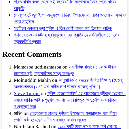
পাষন্ড বাবার কবল থেকে দুই বছরের শিশু সন্তানকে ফিরে পেতে মায়ের
আকুতি
মোল্লাহাটে জুলাই গণঅভ্যুত্থান দিবস উপলক্ষে বিএনপির আলোচনা সভা ও
দোয়া মাহফিল
সরাইলে একজন ভুয়া পুলিশ ও তিন কেজি মাদক সহ তিনজন আটক
গ্যাস,বিদ্যুৎ সংকটসহ দ্রব্যমূল্য বৃদ্ধির প্রতিবাদে নরসিংদীতে ১১ দলের
স্বারকলিপি প্রদান
Recent Comments
Mamasba uddinsmasba
on
ভবানীগঞ্জ বাজারে ১৭ লক্ষ টাকার
মালামাল চুরি, ব্যবসায়ীদের মধ্যে আতঙ্ক
Moinuddin Mahin
on
আনুমানিক ২ বছরের জীবিত শিশুসহ (ছেলে)
অজ্ঞাতপরিচয় (৩০) এক নারীর লাশ উদ্ধার করেছে পুলিশ।
Steve Turpin
on
পুলিশ হেডকোয়ার্টার্স এর আয়োজনে ঘূর্ণিঝড় “রেমাল”
বিষয়ে সার্বিক আইন-শৃঙ্খলা,জনগনের নিরাপত্তা ও দুর্যোগ ব্যবস্থাপনা
সংক্রান্ত সভা
মাহিন
on
নেত্রকোনা জেলার পূর্বধলা উপজেলার চেয়ারম্যান পদে বিপুল
ভোটে জয়ী হয়েছেন এটিএম ফয়জুর সিরাজ জুয়েল
Nur Islam Rashed
on
১৩৬ কোটি টাকা ঋণের নামে অর্থ লোপাট –