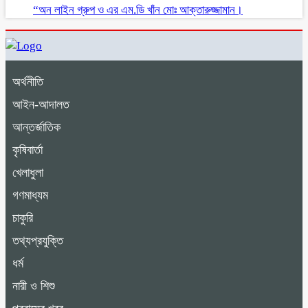
“অন লাইন গ্রুপ ও এর এম.ডি খাঁন মোঃ আক্তারুজ্জামান।
অর্থনীতি
আইন-আদালত
আন্তর্জাতিক
কৃষিবার্তা
খেলাধুলা
গণমাধ্যম
চাকুরি
তথ্যপ্রযুক্তি
ধর্ম
নারী ও শিশু