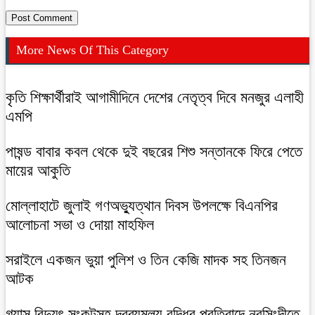
More News Of This Category
কৃতি শিক্ষার্থীরাই আগামীদিনে দেশের নেতৃত্ব দিবে মনজুর এলাহী
এমপি
পাষন্ড বাবার কবল থেকে দুই বছরের শিশু সন্তানকে ফিরে পেতে
মায়ের আকুতি
মোল্লাহাটে জুলাই গণঅভ্যুত্থান দিবস উপলক্ষে বিএনপির
আলোচনা সভা ও দোয়া মাহফিল
সরাইলে একজন ভুয়া পুলিশ ও তিন কেজি মাদক সহ তিনজন
আটক
গ্যাস,বিদ্যুৎ সংকটসহ দ্রব্যমূল্য বৃদ্ধির প্রতিবাদে নরসিংদীতে