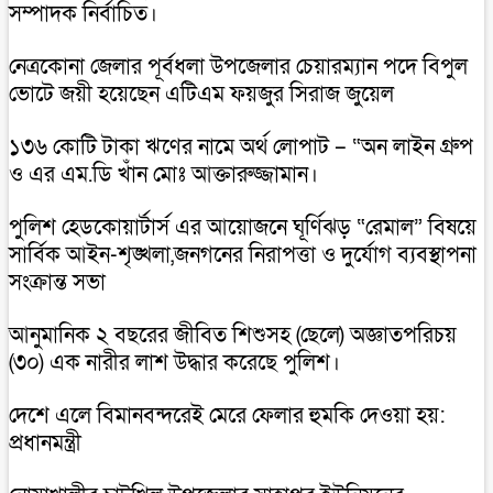
সম্পাদক নির্বাচিত।
নেত্রকোনা জেলার পূর্বধলা উপজেলার চেয়ারম্যান পদে বিপুল
ভোটে জয়ী হয়েছেন এটিএম ফয়জুর সিরাজ জুয়েল
১৩৬ কোটি টাকা ঋণের নামে অর্থ লোপাট – “অন লাইন গ্রুপ
ও এর এম.ডি খাঁন মোঃ আক্তারুজ্জামান।
পুলিশ হেডকোয়ার্টার্স এর আয়োজনে ঘূর্ণিঝড় “রেমাল” বিষয়ে
সার্বিক আইন-শৃঙ্খলা,জনগনের নিরাপত্তা ও দুর্যোগ ব্যবস্থাপনা
সংক্রান্ত সভা
আনুমানিক ২ বছরের জীবিত শিশুসহ (ছেলে) অজ্ঞাতপরিচয়
(৩০) এক নারীর লাশ উদ্ধার করেছে পুলিশ।
দেশে এলে বিমানবন্দরেই মেরে ফেলার হুমকি দেওয়া হয়:
প্রধানমন্ত্রী