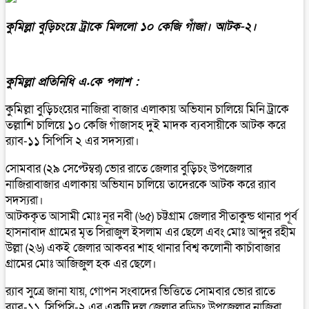
কুমিল্লা বুড়িচংয়ে ট্রাকে মিললো ১০ কেজি গাঁজা। আটক-২।
কুমিল্লা প্রতিনিধি এ.কে পলাশ :
কুমিল্লা বুড়িচংয়ের নাজিরা বাজার এলাকায় অভিযান চালিয়ে মিনি ট্রাকে
তল্লাশি চালিয়ে ১০ কেজি গাঁজাসহ দুই মাদক ব‍্যবসায়ীকে আটক করে
র‌্যাব-১১ সিপিসি ২ এর সদস্যরা।
সোমবার (২৯ সেপ্টেম্বর) ভোর রাতে জেলার বুড়িচং উপজেলার
নাজিরাবাজার এলাকায় অভিযান চালিয়ে তাদেরকে আটক করে র‍্যাব
সদস্যরা।
আটককৃত আসামী মোঃ নূর নবী (৬৫) চট্টগ্রাম জেলার সীতাকুন্ড থানার পূর্ব
হাসনাবাদ গ্রামের মৃত সিরাজুল ইসলাম এর ছেলে এবং মোঃ আব্দুর রহীম
উল্লা (২৬) একই জেলার আকবর শাহ থানার বিশ্ব কলোনী কাচাঁবাজার
গ্রামের মোঃ আজিজুল হক এর ছেলে।
র‍্যাব সুত্রে জানা যায়, গোপন সংবাদের ভিত্তিতে সোমবার ভোর রাতে
র‌্যাব-১১, সিপিসি-২ এর একটি দল জেলার বুড়িচং উপজেলার নাজিরা