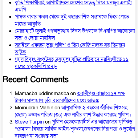
কৃতি শিক্ষার্থীরাই আগামীদিনে দেশের নেতৃত্ব দিবে মনজুর এলাহী
এমপি
পাষন্ড বাবার কবল থেকে দুই বছরের শিশু সন্তানকে ফিরে পেতে
মায়ের আকুতি
মোল্লাহাটে জুলাই গণঅভ্যুত্থান দিবস উপলক্ষে বিএনপির আলোচনা
সভা ও দোয়া মাহফিল
সরাইলে একজন ভুয়া পুলিশ ও তিন কেজি মাদক সহ তিনজন
আটক
গ্যাস,বিদ্যুৎ সংকটসহ দ্রব্যমূল্য বৃদ্ধির প্রতিবাদে নরসিংদীতে ১১
দলের স্বারকলিপি প্রদান
Recent Comments
Mamasba uddinsmasba
on
ভবানীগঞ্জ বাজারে ১৭ লক্ষ
টাকার মালামাল চুরি, ব্যবসায়ীদের মধ্যে আতঙ্ক
Moinuddin Mahin
on
আনুমানিক ২ বছরের জীবিত শিশুসহ
(ছেলে) অজ্ঞাতপরিচয় (৩০) এক নারীর লাশ উদ্ধার করেছে পুলিশ।
Steve Turpin
on
পুলিশ হেডকোয়ার্টার্স এর আয়োজনে ঘূর্ণিঝড়
“রেমাল” বিষয়ে সার্বিক আইন-শৃঙ্খলা,জনগনের নিরাপত্তা ও দুর্যোগ
ব্যবস্থাপনা সংক্রান্ত সভা