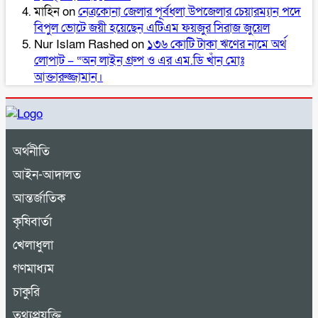
মাহিন
on
নেত্রকোনা জেলার পূর্বধলা উপজেলার চেয়ারম্যান পদে
বিপুল ভোটে জয়ী হয়েছেন এটিএম ফয়জুর সিরাজ জুয়েল
Nur Islam Rashed
on
১৩৬ কোটি টাকা ঋণের নামে অর্থ
লোপাট – “অন লাইন গ্রুপ ও এর এম.ডি খাঁন মোঃ
আক্তারুজ্জামান।
অর্থনীতি
আইন-আদালত
আন্তর্জাতিক
কৃষিবার্তা
খেলাধুলা
গণমাধ্যম
চাকুরি
তথ্যপ্রযুক্তি