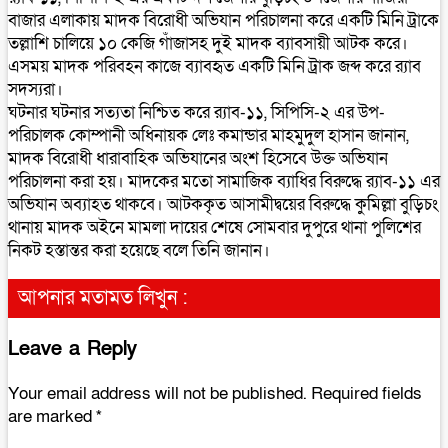
বাজার এলাকায় মাদক বিরোধী অভিযান পরিচালনা করে একটি মিনি ট্রাকে
তল্লাশি চালিয়ে ১০ কেজি গাঁজাসহ দুই মাদক ব‍্যাবসায়ী আটক করে।
এসময় মাদক পরিবহন কাজে ব‍্যাবহৃত একটি মিনি ট্রাক জব্দ করে র‍্যাব
সদস্যরা।
ঘটনার ঘটনার সত্যতা নিশ্চিত করে র‌্যাব-১১, সিপিসি-২ এর উপ-
পরিচালক কোম্পানী অধিনায়ক লেঃ কমান্ডার মাহমুদুল হাসান জানান,
মাদক বিরোধী ধারাবাহিক অভিযানের অংশ হিসেবে উক্ত অভিযান
পরিচালনা করা হয়। মাদকের মতো সামাজিক ব্যাধির বিরুদ্ধে র‌্যাব-১১ এর
অভিযান অব্যাহত থাকবে। আটককৃত আসামীদ্বয়ের বিরুদ্ধে কুমিল্লা বুড়িচং
থানায় মাদক অইনে মামলা দায়ের শেষে সোমবার দুপুরে থানা পুলিশের
নিকট হস্তান্তর করা হয়েছে বলে তিনি জানান।
আপনার মতামত লিখুন :
Leave a Reply
Your email address will not be published.
Required fields
are marked
*