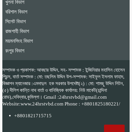
খুলনা বিভাগ
বরিশাল বিভাগ
সিলেট বিভাগ
রাজশাহী বিভাগ
ময়মনসিংহ বিভাগ
রংপুর বিভাগ
সম্পাদক ও প্রকাশক: আবছার উদ্দিন, সহ- সম্পাদক : ইন্জিনিয়ার মহাসিন হোসেন
প্রিন্স, বার্তা সম্পাদক : মো: তছলিম উদ্দিন উপ-সম্পাদক: সাইফুল ইসলাম ফাহাদ,
বিজ্ঞাপন ম্যানেজার :এমদাদুল হক সরকার উপদেষ্টা(২) : মো: শামছু উদ্দিন লিটন,
(৫) দীলিপ কান্তি নাথ বার্তা ও বানিজ্যিক কার্যালয়: নিউ মার্কেট(চান্দিনা
রোড),দেবিদ্বার,কুমিল্লা। Gmail :24hrstvbd@gmail.com
Website:www.24hrstvbd.com Phone : +8801825180221/
+8801821715715