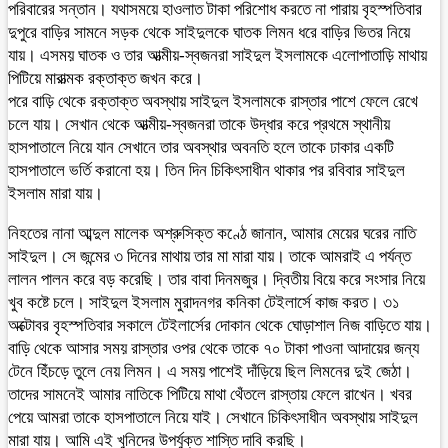
পরিবারের সন্তান। যথাসময়ে হাওলাত টাকা পরিশোধ করতে না পারায় বৃহস্পতিবার
দুপুরে বাড়ির সামনে সড়ক থেকে সাইদুলকে ঘাতক লিমন ধরে বাড়ির ভিতর নিয়ে
যায়। এসময় ঘাতক ও তার আত্মীয়-স্বজনরা সাইদুল ইসলামকে এলোপাতাড়ি মাথায়
পিটিয়ে মারাত্মক রক্তাক্ত জখন করে।
পরে বাড়ি থেকে রক্তাক্ত অবস্থায় সাইদুল ইসলামকে রাস্তার পাশে ফেলে রেখে
চলে যায়। সেখান থেকে আত্মীয়-স্বজনরা তাকে উদ্ধার করে প্রথমে স্থানীয়
হাসপাতালে নিয়ে যান সেখানে তার অবস্থার অবনতি হলে তাকে ঢাকার একটি
হাসপাতালে ভর্তি করানো হয়। তিন দিন চিকিৎসাধীন থাকার পর রবিবার সাইদুল
ইসলাম মারা যায়।
নিহতের নানা আব্দুল মালেক অশ্রুসিক্ত কণ্ঠে জানান, আমার মেয়ের ঘরের নাতি
সাইদুল। সে জন্মের ৩ দিনের মাথায় তার মা মারা যায়। তাকে আমরাই এ পর্যন্ত
লালন পালন করে বড় করেছি। তার বাবা দিনমজুর। দ্বিতীয় বিয়ে করে সংসার নিয়ে
খুব কষ্টে চলে। সাইদুল ইসলাম মুরাদনগর কনিকা টেইলার্সে কাজ করত। ৩১
অক্টোবর বৃহস্পতিবার সকালে টেইলার্সের দোকান থেকে ঘোড়াশাল নিজ বাড়িতে যায়।
বাড়ি থেকে আসার সময় রাস্তার ওপর থেকে তাকে ৭০ টাকা পাওনা আদায়ের জন্য
টেনে হিঁচড়ে তুলে নেয় লিমন। এ সময় পাশেই দাঁড়িয়ে ছিল লিমনের দুই জেঠা।
তাদের সামনেই আমার নাতিকে পিটিয়ে মাথা থেঁতলে রাস্তায় ফেলে রাখেন। খবর
পেয়ে আমরা তাকে হাসপাতালে নিয়ে যাই। সেখানে চিকিৎসাধীন অবস্থায় সাইদুল
মারা যায়। আমি এই খুনিদের উপর্যুক্ত শাস্তি দাবি করছি।