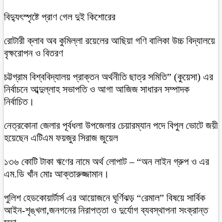
বিদ্যুৎস্পৃষ্টে প্রাণ গেল দুই কিশোরের
রোটারী ক্লাব অব কুমিল্লা রয়েলের আছিয়া গণি বালিকা উচ্চ বিদ্যালয়ে
বৃক্ষরোপন ও বিতরণ
চট্টগ্রাম বিশ্ববিদ্যালয় প্রাক্তন অর্থনীতি ছাত্র সমিতি” (কুয়েসা) এর
নির্বাচনে আব্দুল্লাহ সভাপতি ও আগা আজিজ সাধারন সম্পাদক
নির্বাচিত।
নেত্রকোনা জেলার পূর্বধলা উপজেলার চেয়ারম্যান পদে বিপুল ভোটে জয়ী
হয়েছেন এটিএম ফয়জুর সিরাজ জুয়েল
১৩৬ কোটি টাকা ঋণের নামে অর্থ লোপাট – “অন লাইন গ্রুপ ও এর
এম.ডি খাঁন মোঃ আক্তারুজ্জামান।
পুলিশ হেডকোয়ার্টার্স এর আয়োজনে ঘূর্ণিঝড় “রেমাল” বিষয়ে সার্বিক
আইন-শৃঙ্খলা,জনগনের নিরাপত্তা ও দুর্যোগ ব্যবস্থাপনা সংক্রান্ত