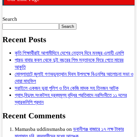
Search
Search
Recent Posts
কৃতি শিক্ষার্থীরাই আগামীদিনে দেশের নেতৃত্ব দিবে মনজুর এলাহী এমপি
পাষন্ড বাবার কবল থেকে দুই বছরের শিশু সন্তানকে ফিরে পেতে মায়ের
আকুতি
মোল্লাহাটে জুলাই গণঅভ্যুত্থান দিবস উপলক্ষে বিএনপির আলোচনা সভা ও
দোয়া মাহফিল
সরাইলে একজন ভুয়া পুলিশ ও তিন কেজি মাদক সহ তিনজন আটক
গ্যাস,বিদ্যুৎ সংকটসহ দ্রব্যমূল্য বৃদ্ধির প্রতিবাদে নরসিংদীতে ১১ দলের
স্বারকলিপি প্রদান
Recent Comments
Mamasba uddinsmasba
on
ভবানীগঞ্জ বাজারে ১৭ লক্ষ টাকার
মালামাল চুরি, ব্যবসায়ীদের মধ্যে আতঙ্ক