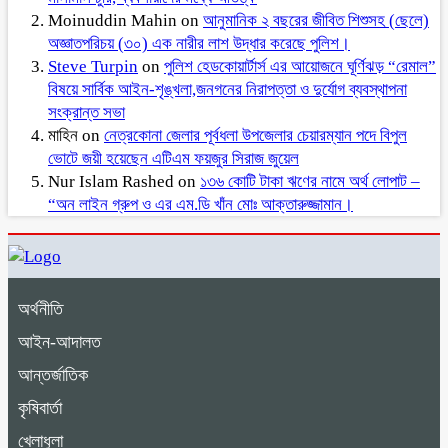
Moinuddin Mahin
on
আনুমানিক ২ বছরের জীবিত শিশুসহ (ছেলে)
অজ্ঞাতপরিচয় (৩০) এক নারীর লাশ উদ্ধার করেছে পুলিশ।
Steve Turpin
on
পুলিশ হেডকোয়ার্টার্স এর আয়োজনে ঘূর্ণিঝড় “রেমাল”
বিষয়ে সার্বিক আইন-শৃঙ্খলা,জনগনের নিরাপত্তা ও দুর্যোগ ব্যবস্থাপনা
সংক্রান্ত সভা
মাহিন
on
নেত্রকোনা জেলার পূর্বধলা উপজেলার চেয়ারম্যান পদে বিপুল
ভোটে জয়ী হয়েছেন এটিএম ফয়জুর সিরাজ জুয়েল
Nur Islam Rashed
on
১৩৬ কোটি টাকা ঋণের নামে অর্থ লোপাট –
“অন লাইন গ্রুপ ও এর এম.ডি খাঁন মোঃ আক্তারুজ্জামান।
অর্থনীতি
আইন-আদালত
আন্তর্জাতিক
কৃষিবার্তা
খেলাধুলা