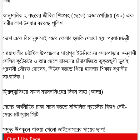
সভা
আনুমানিক ২ বছরের জীবিত শিশুসহ (ছেলে) অজ্ঞাতপরিচয় (৩০) এক
নারীর লাশ উদ্ধার করেছে পুলিশ।
দেশে এলে বিমানবন্দরেই মেরে ফেলার হুমকি দেওয়া হয়: প্রধানমন্ত্রী
নোয়াখালীর চাটখিল উপজেলার সাহাপুর ইউনিয়নের সোমপাড়ার, সন্ত্রাসী
সেলিম কন্ট্রেক্টর ও তার ছেলে হারুনের চাঁদাবাজিতে ভুক্তভুগী ডুবাই
প্রবাসী সৌরভ হোসেন, নিউজ করতে গিয়ে হামলার শিকার স্থানীয়
সাংবাদিক ।
ফ্রিল্যান্সিংয়ে সফল ময়মনসিংহের দিবস সাহা (আদর)
দেশের অর্থনীতির চাকা সচল করতে সম্মিলিত প্রচেষ্টার বিকল্প নেই-
মেয়র চট্টগ্রাম সিটি
সমুদ্র উপকূলে পাওয়া গেলো ডাইনোসরের পায়ের ছাপ!
Our Like Page