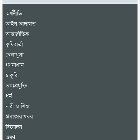
অর্থনীতি
আইন-আদালত
আন্তর্জাতিক
কৃষিবার্তা
খেলাধুলা
গণমাধ্যম
চাকুরি
তথ্যপ্রযুক্তি
ধর্ম
নারী ও শিশু
প্রবাসের খবর
বিনোদন
ভ্রমণ