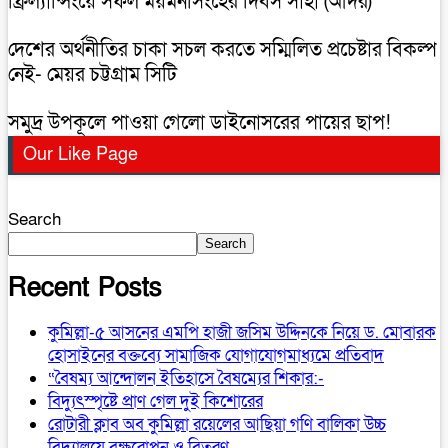
ফ্রিল্যান্সিংয়ে সফল ময়মনসিংহের দিবস সাহা (আদর)
দেশের অর্থনীতির চাকা সচল করতে সম্মিলিত প্রচেষ্টার বিকল্প
নেই- মেয়র চট্টগ্রাম সিটি
সমুদ্র উপকূলে পাওয়া গেলো ডাইনোসরের পায়ের ছাপ!
Our Like Page
Search
Search
Recent Posts
কুমিল্লা-৫ আসনের এমপি হাজী জসিম উদ্দিনকে নিয়ে ড. মোবারক
হোসাইনের বক্তব্যে সামাজিক যোগাযোগমাধ্যমে প্রতিবাদ
“বৈষম্য আন্দোলন ইতিহাসে বৈষম্যের শিকার:-
বিদ্যুৎস্পৃষ্টে প্রাণ গেল দুই কিশোরের
রোটারী ক্লাব অব কুমিল্লা রয়েলের আছিয়া গণি বালিকা উচ্চ
বিদ্যালয়ে বৃক্ষরোপন ও বিতরণ