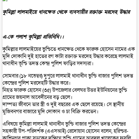
কুমিল্লা লালমাইয়ে ধানক্ষেত থেকে ব‍্যবসায়ীর রক্তাক্ত মরদেহ উদ্ধার
এ.কে পলাশ কুমিল্লা প্রতিনিধি।।
কুমিল্লার লালমাইয়ের ভুশ্চিতে ধানক্ষেত থেকে ফারুক হোসেন নামের এক
মুদি দোকানি দুই হাতের রগ কাটা রক্তাক্ত মরদেহ উদ্ধার করেছে লালমাই
থানাধীন ভূশ্চি তদন্ত কেন্দ্র পুলিশ ফাড়ির সদস্যরা।
সোমবার (১৮ নভেম্বর) দুপুরে লালমাই থানাধীন ভুশ্চি বাজার পুলিশ তদন্ত
কেন্দ্রের পুলিশ মরদেহটি উদ্ধার করে।
নিহত ফারুক হোসেন (৩৫) উপজেলার বেলঘর উত্তর ইউনিয়নের ভুশ্চি
গ্রামের জয়নাল আবেদীনের বড় ছেলে।
দাম্পত্য জীবনে তার স্ত্রী ও দুই বছরের এক ছেলে রয়েছে। সে স্থানীয়
মুজিবনগর বাজারে মুদি দোকান ও চা বিক্রি করতেন।
এবিষয়ে কুমিল্লা লালমাই থানাধীন ভুশ্চি বাজার পুলিশ তদন্ত কেন্দ্রের
সহকারী উপ-পরিদর্শক (এএসআই) রেদোয়ান হোসেন বলেন, হরিশ্চর-
কাশিনগর পাকা সড়কের দক্ষিণে ভুশ্চি গ্রামের আবদুল খালেকের ফসলি