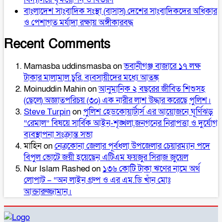
বাংলাদেশ সাংবাদিক সংস্থা (বাসাস) দেশের সাংবাদিকদের অধিকার
ও পেশাগত মর্যাদা রক্ষায় অঙ্গীকারবদ্ধ
Recent Comments
Mamasba uddinsmasba
on
ভবানীগঞ্জ বাজারে ১৭ লক্ষ
টাকার মালামাল চুরি, ব্যবসায়ীদের মধ্যে আতঙ্ক
Moinuddin Mahin
on
আনুমানিক ২ বছরের জীবিত শিশুসহ
(ছেলে) অজ্ঞাতপরিচয় (৩০) এক নারীর লাশ উদ্ধার করেছে পুলিশ।
Steve Turpin
on
পুলিশ হেডকোয়ার্টার্স এর আয়োজনে ঘূর্ণিঝড়
“রেমাল” বিষয়ে সার্বিক আইন-শৃঙ্খলা,জনগনের নিরাপত্তা ও দুর্যোগ
ব্যবস্থাপনা সংক্রান্ত সভা
মাহিন
on
নেত্রকোনা জেলার পূর্বধলা উপজেলার চেয়ারম্যান পদে
বিপুল ভোটে জয়ী হয়েছেন এটিএম ফয়জুর সিরাজ জুয়েল
Nur Islam Rashed
on
১৩৬ কোটি টাকা ঋণের নামে অর্থ
লোপাট – “অন লাইন গ্রুপ ও এর এম.ডি খাঁন মোঃ
আক্তারুজ্জামান।