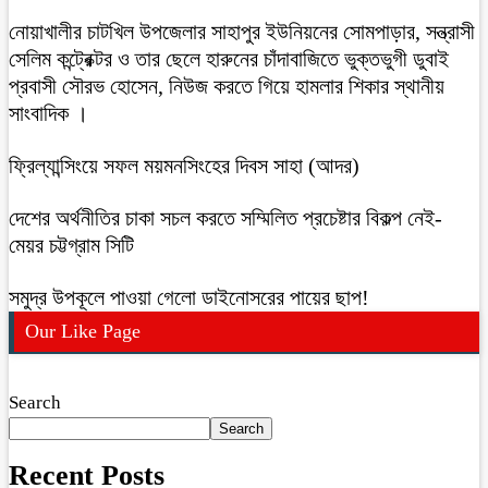
নোয়াখালীর চাটখিল উপজেলার সাহাপুর ইউনিয়নের সোমপাড়ার, সন্ত্রাসী
সেলিম কন্ট্রেক্টর ও তার ছেলে হারুনের চাঁদাবাজিতে ভুক্তভুগী ডুবাই
প্রবাসী সৌরভ হোসেন, নিউজ করতে গিয়ে হামলার শিকার স্থানীয়
সাংবাদিক ।
ফ্রিল্যান্সিংয়ে সফল ময়মনসিংহের দিবস সাহা (আদর)
দেশের অর্থনীতির চাকা সচল করতে সম্মিলিত প্রচেষ্টার বিকল্প নেই-
মেয়র চট্টগ্রাম সিটি
সমুদ্র উপকূলে পাওয়া গেলো ডাইনোসরের পায়ের ছাপ!
Our Like Page
Search
Search
Recent Posts