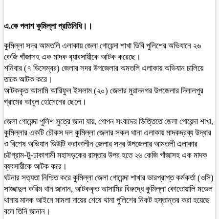
এ.কে পলাশ কুমিল্লা প্রতিনিধি।।
কুমিল্লা সদর আমতলি এলাকায় জেলা গোয়েন্দা শাখা ডিবি পুলিশের অভিযানে ২৬
কেজি গাঁজাসহ এক মাদক ব‍্যাবসায়ীকে আটক করেছে।
শনিবার (৭ ডিসেম্বর) জেলার সদর উপজেলার অমতলি এলাকায় অভিযান চালিয়ে
তাকে আটক করে।
আটককৃত আসামি আরিফুল ইসলাম (২০) জেলার মুরাদনগর উপজেলার দিলালপুর
গ্রামের আবুল হোসেনের ছেলে।
জেলা গোয়েন্দা পুলিশ সুত্রে জানা যায়, গোপন সংবাদের ভিত্তিতে জেলা গোয়েন্দা শাখা,
কুমিল্লার একটি চৌকস দল কুমিল্লা জেলার সকল থানা এলাকায় মাদকদ্রব্য উদ্ধার
ও বিশেষ অভিযান ডিউটি করাকালীন জেলার সদর উপজেলার আমতলী এলাকার
চট্টগ্রাম-টু-ঢাকাগামী মহাসড়কের রাস্তার উপর হতে ২৬ কেজি গাঁজাসহ এক মাদক
ব্যবসায়ীকে আটক করে।
ঘটনার সত‍্যতা নিশ্চিত করে কুমিল্লা জেলা গোয়েন্দা শাখার ভারপ্রাপ্ত কর্মকর্তা (ওসি)
সাজ্জাদুল করিম খান জানান, আটককৃত আসামির বিরুদ্ধে কুমিল্লা কোতোয়ালি মডেল
থানায় মাদক আইনে মামলা দায়ের শেষে থানা পুলিশের নিকট হস্তান্তর করা হয়েছে
বলে তিনি জানান।