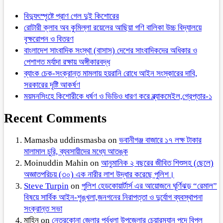
বিদ্যুৎস্পৃষ্টে প্রাণ গেল দুই কিশোরের
রোটারী ক্লাব অব কুমিল্লা রয়েলের আছিয়া গণি বালিকা উচ্চ বিদ্যালয়ে
বৃক্ষরোপন ও বিতরণ
বাংলাদেশ সাংবাদিক সংস্থা (বাসাস) দেশের সাংবাদিকদের অধিকার ও
পেশাগত মর্যাদা রক্ষায় অঙ্গীকারবদ্ধ
ব্যাংক চেক-সংক্রান্ত মামলায় হয়রানি রোধে আইন সংস্কারের দাবি,
সরকারের দৃষ্টি আকর্ষণ
ময়মনসিংহে কিশোরীকে ধর্ষণ ও ভিডিও ধারণ করে ব্ল্যাকমেইল,গ্রেপ্তার-১
Recent Comments
Mamasba uddinsmasba
on
ভবানীগঞ্জ বাজারে ১৭ লক্ষ টাকার
মালামাল চুরি, ব্যবসায়ীদের মধ্যে আতঙ্ক
Moinuddin Mahin
on
আনুমানিক ২ বছরের জীবিত শিশুসহ (ছেলে)
অজ্ঞাতপরিচয় (৩০) এক নারীর লাশ উদ্ধার করেছে পুলিশ।
Steve Turpin
on
পুলিশ হেডকোয়ার্টার্স এর আয়োজনে ঘূর্ণিঝড় “রেমাল”
বিষয়ে সার্বিক আইন-শৃঙ্খলা,জনগনের নিরাপত্তা ও দুর্যোগ ব্যবস্থাপনা
সংক্রান্ত সভা
মাহিন
on
নেত্রকোনা জেলার পূর্বধলা উপজেলার চেয়ারম্যান পদে বিপুল