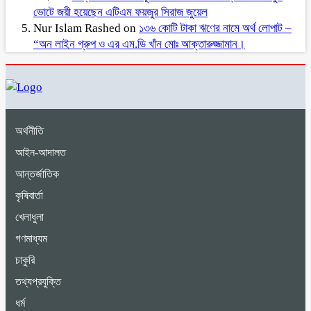
ভোটে জয়ী হয়েছেন এটিএম ফয়জুর সিরাজ জুয়েল
Nur Islam Rashed
on
১৩৬ কোটি টাকা ঋণের নামে অর্থ লোপাট –
“অন লাইন গ্রুপ ও এর এম.ডি খাঁন মোঃ আক্তারুজ্জামান।
অর্থনীতি
আইন-আদালত
আন্তর্জাতিক
কৃষিবার্তা
খেলাধুলা
গণমাধ্যম
চাকুরি
তথ্যপ্রযুক্তি
ধর্ম