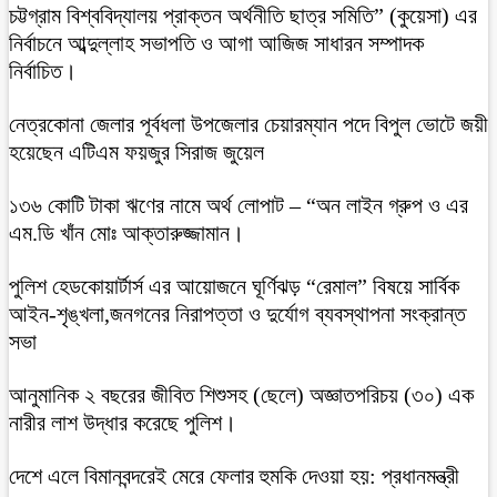
চট্টগ্রাম বিশ্ববিদ্যালয় প্রাক্তন অর্থনীতি ছাত্র সমিতি” (কুয়েসা) এর
নির্বাচনে আব্দুল্লাহ সভাপতি ও আগা আজিজ সাধারন সম্পাদক
নির্বাচিত।
নেত্রকোনা জেলার পূর্বধলা উপজেলার চেয়ারম্যান পদে বিপুল ভোটে জয়ী
হয়েছেন এটিএম ফয়জুর সিরাজ জুয়েল
১৩৬ কোটি টাকা ঋণের নামে অর্থ লোপাট – “অন লাইন গ্রুপ ও এর
এম.ডি খাঁন মোঃ আক্তারুজ্জামান।
পুলিশ হেডকোয়ার্টার্স এর আয়োজনে ঘূর্ণিঝড় “রেমাল” বিষয়ে সার্বিক
আইন-শৃঙ্খলা,জনগনের নিরাপত্তা ও দুর্যোগ ব্যবস্থাপনা সংক্রান্ত
সভা
আনুমানিক ২ বছরের জীবিত শিশুসহ (ছেলে) অজ্ঞাতপরিচয় (৩০) এক
নারীর লাশ উদ্ধার করেছে পুলিশ।
দেশে এলে বিমানবন্দরেই মেরে ফেলার হুমকি দেওয়া হয়: প্রধানমন্ত্রী