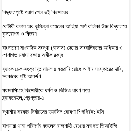
বিদ্যুৎস্পৃষ্টে প্রাণ গেল দুই কিশোরের
রোটারী ক্লাব অব কুমিল্লা রয়েলের আছিয়া গণি বালিকা উচ্চ বিদ্যালয়ে
বৃক্ষরোপন ও বিতরণ
বাংলাদেশ সাংবাদিক সংস্থা (বাসাস) দেশের সাংবাদিকদের অধিকার ও
পেশাগত মর্যাদা রক্ষায় অঙ্গীকারবদ্ধ
ব্যাংক চেক-সংক্রান্ত মামলায় হয়রানি রোধে আইন সংস্কারের দাবি,
সরকারের দৃষ্টি আকর্ষণ
ময়মনসিংহে কিশোরীকে ধর্ষণ ও ভিডিও ধারণ করে
ব্ল্যাকমেইল,গ্রেপ্তার-১
স্থানীয় সরকার নির্বাচনের তফসিল ঘোষণা শিগগিরই: ইসি
বাগমারা থানা পরিদর্শন করলেন রাজশাহী রেঞ্জের নবাগত ডিআইজি