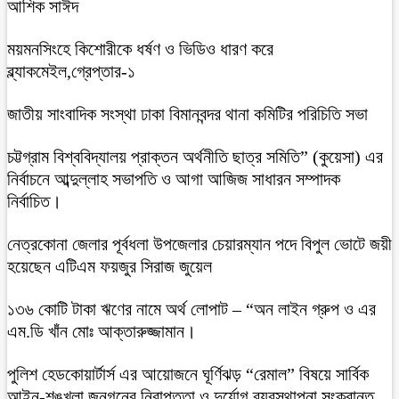
আশিক সাঈদ
ময়মনসিংহে কিশোরীকে ধর্ষণ ও ভিডিও ধারণ করে
ব্ল্যাকমেইল,গ্রেপ্তার-১
জাতীয় সাংবাদিক সংস্থা ঢাকা বিমানবন্দর থানা কমিটির পরিচিতি সভা
চট্টগ্রাম বিশ্ববিদ্যালয় প্রাক্তন অর্থনীতি ছাত্র সমিতি” (কুয়েসা) এর
নির্বাচনে আব্দুল্লাহ সভাপতি ও আগা আজিজ সাধারন সম্পাদক
নির্বাচিত।
নেত্রকোনা জেলার পূর্বধলা উপজেলার চেয়ারম্যান পদে বিপুল ভোটে জয়ী
হয়েছেন এটিএম ফয়জুর সিরাজ জুয়েল
১৩৬ কোটি টাকা ঋণের নামে অর্থ লোপাট – “অন লাইন গ্রুপ ও এর
এম.ডি খাঁন মোঃ আক্তারুজ্জামান।
পুলিশ হেডকোয়ার্টার্স এর আয়োজনে ঘূর্ণিঝড় “রেমাল” বিষয়ে সার্বিক
আইন-শৃঙ্খলা,জনগনের নিরাপত্তা ও দুর্যোগ ব্যবস্থাপনা সংক্রান্ত