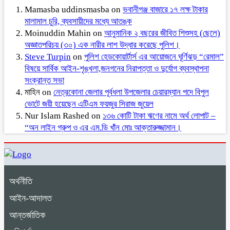
Mamasba uddinsmasba
on
ভবানীগঞ্জ বাজারে ১৭ লক্ষ টাকার
মালামাল চুরি, ব্যবসায়ীদের মধ্যে আতঙ্ক
Moinuddin Mahin
on
আনুমানিক ২ বছরের জীবিত শিশুসহ (ছেলে)
অজ্ঞাতপরিচয় (৩০) এক নারীর লাশ উদ্ধার করেছে পুলিশ।
Steve Turpin
on
পুলিশ হেডকোয়ার্টার্স এর আয়োজনে ঘূর্ণিঝড় “রেমাল”
বিষয়ে সার্বিক আইন-শৃঙ্খলা,জনগনের নিরাপত্তা ও দুর্যোগ ব্যবস্থাপনা
সংক্রান্ত সভা
মাহিন
on
নেত্রকোনা জেলার পূর্বধলা উপজেলার চেয়ারম্যান পদে বিপুল
ভোটে জয়ী হয়েছেন এটিএম ফয়জুর সিরাজ জুয়েল
Nur Islam Rashed
on
১৩৬ কোটি টাকা ঋণের নামে অর্থ লোপাট –
“অন লাইন গ্রুপ ও এর এম.ডি খাঁন মোঃ আক্তারুজ্জামান।
অর্থনীতি
আইন-আদালত
আন্তর্জাতিক