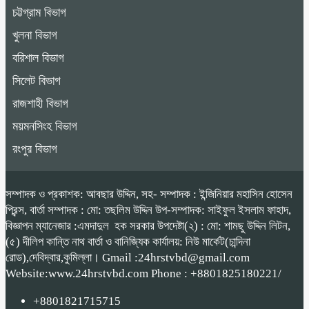
চট্টগ্রাম বিভাগ
খুলনা বিভাগ
বরিশাল বিভাগ
সিলেট বিভাগ
রাজশাহী বিভাগ
ময়মনসিংহ বিভাগ
রংপুর বিভাগ
সম্পাদক ও প্রকাশক: আবছার উদ্দিন, সহ- সম্পাদক : ইন্জিনিয়ার মহাসিন হোসেন
প্রিন্স, বার্তা সম্পাদক : মো: তছলিম উদ্দিন উপ-সম্পাদক: সাইফুল ইসলাম ফাহাদ,
বিজ্ঞাপন ম্যানেজার :এমদাদুল হক সরকার উপদেষ্টা(২) : মো: শামছু উদ্দিন লিটন,
(৫) দীলিপ কান্তি নাথ বার্তা ও বানিজ্যিক কার্যালয়: নিউ মার্কেট(চান্দিনা
রোড),দেবিদ্বার,কুমিল্লা। Gmail :24hrstvbd@gmail.com
Website:www.24hrstvbd.com Phone : +8801825180221/
+8801821715715