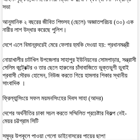
সভা
আনুমানিক ২ বছরের জীবিত শিশুসহ (ছেলে) অজ্ঞাতপরিচয় (৩০) এক
নারীর লাশ উদ্ধার করেছে পুলিশ।
দেশে এলে বিমানবন্দরেই মেরে ফেলার হুমকি দেওয়া হয়: প্রধানমন্ত্রী
নোয়াখালীর চাটখিল উপজেলার সাহাপুর ইউনিয়নের সোমপাড়ার, সন্ত্রাসী
সেলিম কন্ট্রেক্টর ও তার ছেলে হারুনের চাঁদাবাজিতে ভুক্তভুগী ডুবাই
প্রবাসী সৌরভ হোসেন, নিউজ করতে গিয়ে হামলার শিকার স্থানীয়
সাংবাদিক ।
ফ্রিল্যান্সিংয়ে সফল ময়মনসিংহের দিবস সাহা (আদর)
দেশের অর্থনীতির চাকা সচল করতে সম্মিলিত প্রচেষ্টার বিকল্প নেই-
মেয়র চট্টগ্রাম সিটি
সমুদ্র উপকূলে পাওয়া গেলো ডাইনোসরের পায়ের ছাপ!