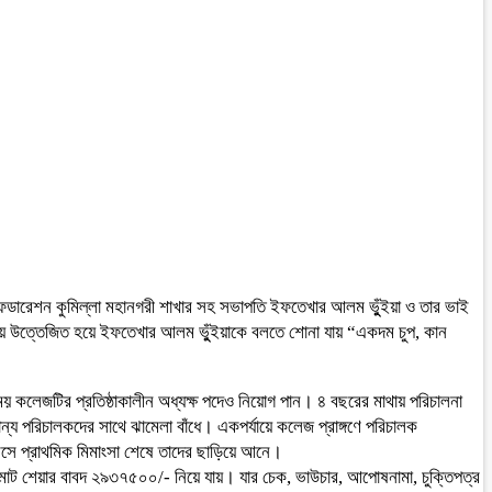
ষক ফেডারেশন কুমিল্লা মহানগরী শাখার সহ সভাপতি ইফতেখার আলম ভুুঁইয়া ও তার ভাই
ায়ে উত্তেজিত হয়ে ইফতেখার আলম ভুুঁইয়াকে বলতে শোনা যায় “একদম চুপ, কান
ময় কলেজটির প্রতিষ্ঠাকালীন অধ্যক্ষ পদেও নিয়োগ পান। ৪ বছরের মাথায় পরিচালনা
 পরিচালকদের সাথে ঝামেলা বাঁধে। একপর্যায়ে কলেজ প্রাঙ্গণে পরিচালক
সে প্রাথমিক মিমাংসা শেষে তাদের ছাড়িয়ে আনে।
ানায়। মোট শেয়ার বাবদ ২৯৩৭৫০০/- নিয়ে যায়। যার চেক, ভাউচার, আপোষনামা, চুক্তিপত্র