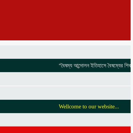
“বৈষম্য আন্দোলন ইতিহাসে বৈষম্যের শিকার:-
বি
Wellcome to our website...