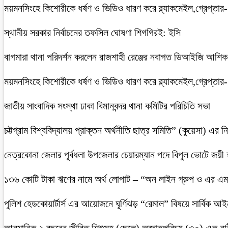
ময়মনসিংহে কিশোরীকে ধর্ষণ ও ভিডিও ধারণ করে ব্ল্যাকমেইল,গ্রেপ্তার
স্থানীয় সরকার নির্বাচনের তফসিল ঘোষণা শিগগিরই: ইসি
বাগমারা থানা পরিদর্শন করলেন রাজশাহী রেঞ্জের নবাগত ডিআইজি আশি
ময়মনসিংহে কিশোরীকে ধর্ষণ ও ভিডিও ধারণ করে ব্ল্যাকমেইল,গ্রেপ্তার
জাতীয় সাংবাদিক সংস্থা ঢাকা বিমানবন্দর থানা কমিটির পরিচিতি সভা
চট্টগ্রাম বিশ্ববিদ্যালয় প্রাক্তন অর্থনীতি ছাত্র সমিতি” (কুয়েসা) এর
নেত্রকোনা জেলার পূর্বধলা উপজেলার চেয়ারম্যান পদে বিপুল ভোটে জয়ী
১৩৬ কোটি টাকা ঋণের নামে অর্থ লোপাট – “অন লাইন গ্রুপ ও এর এম.
পুলিশ হেডকোয়ার্টার্স এর আয়োজনে ঘূর্ণিঝড় “রেমাল” বিষয়ে সার্বিক আ
আনুমানিক ২ বছরের জীবিত শিশুসহ (ছেলে) অজ্ঞাতপরিচয় (৩০) এক নার