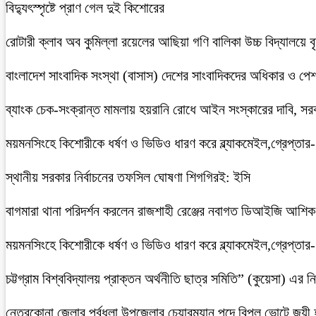
বিদ্যুৎস্পৃষ্টে প্রাণ গেল দুই কিশোরের
রোটারী ক্লাব অব কুমিল্লা রয়েলের আছিয়া গণি বালিকা উচ্চ বিদ্যালয়ে 
বাংলাদেশ সাংবাদিক সংস্থা (বাসাস) দেশের সাংবাদিকদের অধিকার ও পেশাগত
ব্যাংক চেক-সংক্রান্ত মামলায় হয়রানি রোধে আইন সংস্কারের দাবি, সরকা
ময়মনসিংহে কিশোরীকে ধর্ষণ ও ভিডিও ধারণ করে ব্ল্যাকমেইল,গ্রেপ্তার
স্থানীয় সরকার নির্বাচনের তফসিল ঘোষণা শিগগিরই: ইসি
বাগমারা থানা পরিদর্শন করলেন রাজশাহী রেঞ্জের নবাগত ডিআইজি আশি
ময়মনসিংহে কিশোরীকে ধর্ষণ ও ভিডিও ধারণ করে ব্ল্যাকমেইল,গ্রেপ্তার
চট্টগ্রাম বিশ্ববিদ্যালয় প্রাক্তন অর্থনীতি ছাত্র সমিতি” (কুয়েসা) এর
নেত্রকোনা জেলার পূর্বধলা উপজেলার চেয়ারম্যান পদে বিপুল ভোটে জয়ী