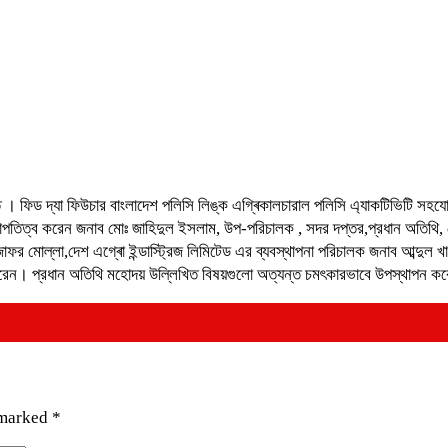
ত । ফিড দ্যা ফিউচার বাংলাদেশ পলিসি লিঙ্ক এগ্ৰিকালচারাল পলিসি এ্যাকটিভিটি সহযোগি
ভাপতিত্ব করেন জনাব মোঃ জাহিদুল ইসলাম, উপ-পরিচালক , সদর দপ্তর,প্রধান অতিথি, ম
ব আবু জাফর মোল্লা,দেশ এগ্ৰো ইন্ডাস্ট্রিজ লিমিটেড এর ব্যবস্থাপনা পরিচালক জনাব আব্দ
হণ করেন। প্রধান অতিথি মহোদয় উল্লিখিত বিষয়গুলো অত্যন্ত চমৎকারভাবে উপস্থাপন 
 marked
*