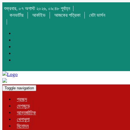
শুক্রবার, ০৭ অগাস্ট ২০২৬, ০৯:৪৮ পূর্বাহ্ন
কনভার্টার
আর্কাইভ
আজকের পত্রিকা
বেটা ভার্সন
Toggle navigation
প্রচ্ছদ
দেশজুড়ে
আন্তর্জাতিক
খেলাধুলা
বিনোদন