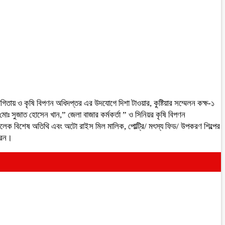
তায় ও কৃষি বিপণন অধিদপ্তর এর উদযোগে দিশা টাওয়ার, কুষ্টিয়ার সম্মেলন কক্ষ-১
োঃ সুজাত হোসেন খান,” জেলা বাজার কর্মকর্তা ” ও সিনিয়র কৃষি বিপণন
ুল খালেক বিশেষ অতিথি এবং অটো রাইস মিল মালিক, পোল্ট্রি/ মৎস্য ফিড/ উপকরণ শিল্পের
করেন।