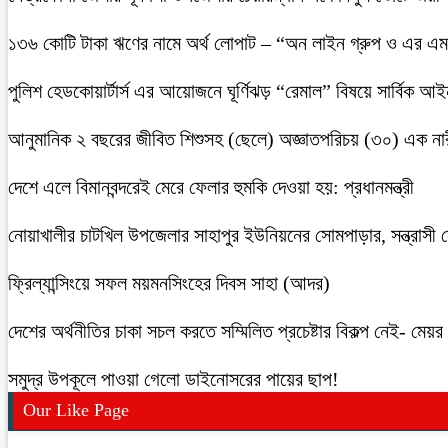
১৩৬ কোটি টাকা ঋণের নামে অর্থ লোপাট – “অন লাইন গ্রুপ ও এর এম.
পুলিশ হেডকোয়ার্টার্স এর আয়োজনে ঘূর্ণিঝড় “রেমাল” বিষয়ে সার্বিক আ
আনুমানিক ২ বছরের জীবিত শিশুসহ (ছেলে) অজ্ঞাতপরিচয় (৩০) এক নার
দেশে এলে বিমানবন্দরেই মেরে ফেলার হুমকি দেওয়া হয়: প্রধানমন্ত্রী
নোয়াখালীর চাটখিল উপজেলার সাহাপুর ইউনিয়নের সোমপাড়ার, সন্ত্রাসী সে
ফ্রিল্যান্সিংয়ে সফল ময়মনসিংহের দিবস সাহা (আদর)
দেশের অর্থনীতির চাকা সচল করতে সম্মিলিত প্রচেষ্টার বিকল্প নেই- মেয়র চ
সমুদ্র উপকূলে পাওয়া গেলো ডাইনোসরের পায়ের ছাপ!
Our Like Page