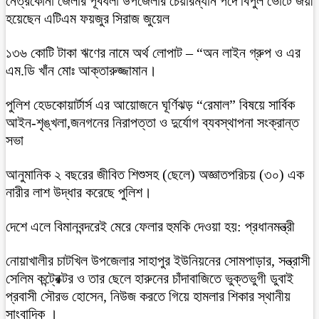
নেত্রকোনা জেলার পূর্বধলা উপজেলার চেয়ারম্যান পদে বিপুল ভোটে জয়ী
হয়েছেন এটিএম ফয়জুর সিরাজ জুয়েল
১৩৬ কোটি টাকা ঋণের নামে অর্থ লোপাট – “অন লাইন গ্রুপ ও এর
এম.ডি খাঁন মোঃ আক্তারুজ্জামান।
পুলিশ হেডকোয়ার্টার্স এর আয়োজনে ঘূর্ণিঝড় “রেমাল” বিষয়ে সার্বিক
আইন-শৃঙ্খলা,জনগনের নিরাপত্তা ও দুর্যোগ ব্যবস্থাপনা সংক্রান্ত
সভা
আনুমানিক ২ বছরের জীবিত শিশুসহ (ছেলে) অজ্ঞাতপরিচয় (৩০) এক
নারীর লাশ উদ্ধার করেছে পুলিশ।
দেশে এলে বিমানবন্দরেই মেরে ফেলার হুমকি দেওয়া হয়: প্রধানমন্ত্রী
নোয়াখালীর চাটখিল উপজেলার সাহাপুর ইউনিয়নের সোমপাড়ার, সন্ত্রাসী
সেলিম কন্ট্রেক্টর ও তার ছেলে হারুনের চাঁদাবাজিতে ভুক্তভুগী ডুবাই
প্রবাসী সৌরভ হোসেন, নিউজ করতে গিয়ে হামলার শিকার স্থানীয়
সাংবাদিক ।