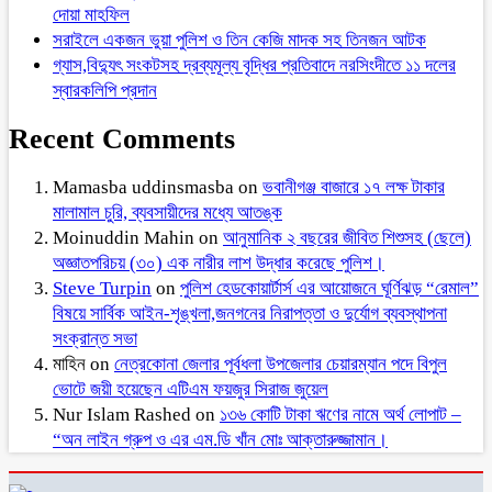
দোয়া মাহফিল
সরাইলে একজন ভুয়া পুলিশ ও তিন কেজি মাদক সহ তিনজন আটক
গ্যাস,বিদ্যুৎ সংকটসহ দ্রব্যমূল্য বৃদ্ধির প্রতিবাদে নরসিংদীতে ১১ দলের
স্বারকলিপি প্রদান
Recent Comments
Mamasba uddinsmasba
on
ভবানীগঞ্জ বাজারে ১৭ লক্ষ টাকার
মালামাল চুরি, ব্যবসায়ীদের মধ্যে আতঙ্ক
Moinuddin Mahin
on
আনুমানিক ২ বছরের জীবিত শিশুসহ (ছেলে)
অজ্ঞাতপরিচয় (৩০) এক নারীর লাশ উদ্ধার করেছে পুলিশ।
Steve Turpin
on
পুলিশ হেডকোয়ার্টার্স এর আয়োজনে ঘূর্ণিঝড় “রেমাল”
বিষয়ে সার্বিক আইন-শৃঙ্খলা,জনগনের নিরাপত্তা ও দুর্যোগ ব্যবস্থাপনা
সংক্রান্ত সভা
মাহিন
on
নেত্রকোনা জেলার পূর্বধলা উপজেলার চেয়ারম্যান পদে বিপুল
ভোটে জয়ী হয়েছেন এটিএম ফয়জুর সিরাজ জুয়েল
Nur Islam Rashed
on
১৩৬ কোটি টাকা ঋণের নামে অর্থ লোপাট –
“অন লাইন গ্রুপ ও এর এম.ডি খাঁন মোঃ আক্তারুজ্জামান।