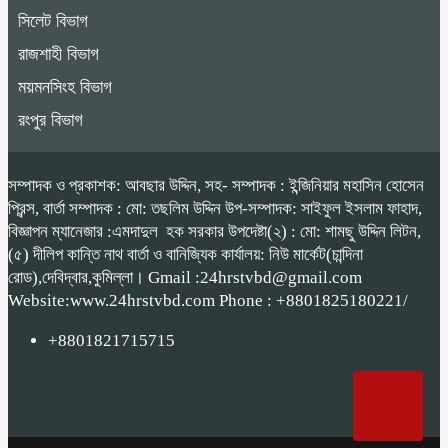
সিলেট বিভাগ
রাজশাহী বিভাগ
ময়মনসিংহ বিভাগ
রংপুর বিভাগ
সম্পাদক ও প্রকাশক: আবছার উদ্দিন, সহ- সম্পাদক : ইন্জিনিয়ার মহাসিন হোসেন
প্রিন্স, বার্তা সম্পাদক : মো: তছলিম উদ্দিন উপ-সম্পাদক: সাইফুল ইসলাম ফাহাদ,
বিজ্ঞাপন ম্যানেজার :এমদাদুল হক সরকার উপদেষ্টা(২) : মো: শামছু উদ্দিন লিটন,
(৫) দীলিপ কান্তি নাথ বার্তা ও বানিজ্যিক কার্যালয়: নিউ মার্কেট(চান্দিনা
রোড),দেবিদ্বার,কুমিল্লা। Gmail :24hrstvbd@gmail.com
Website:www.24hrstvbd.com Phone : +8801825180221/
+8801821715715