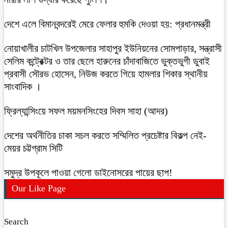
দেশে এলে বিমানবন্দরেই মেরে ফেলার হুমকি দেওয়া হয়: প্রধানমন্ত্রী
নোয়াখালীর চাটখিল উপজেলার সাহাপুর ইউনিয়নের সোমপাড়ার, সন্ত্রাসী
সেলিম কন্ট্রেক্টর ও তার ছেলে হারুনের চাঁদাবাজিতে ভুক্তভুগী ডুবাই
প্রবাসী সৌরভ হোসেন, নিউজ করতে গিয়ে হামলার শিকার স্থানীয়
সাংবাদিক ।
ফ্রিল্যান্সিংয়ে সফল ময়মনসিংহের দিবস সাহা (আদর)
দেশের অর্থনীতির চাকা সচল করতে সম্মিলিত প্রচেষ্টার বিকল্প নেই-
মেয়র চট্টগ্রাম সিটি
সমুদ্র উপকূলে পাওয়া গেলো ডাইনোসরের পায়ের ছাপ!
Our Like Page
Search