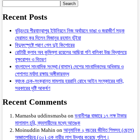
Search
Recent Posts
বুড়িচংয়ে পীরযাত্রাপুর ইউনিয়নে নিজ অর্থায়নে ভাঙা ও জরাজীর্ণ সড়ক
মেরামত কর দিলেন মিজানুর রহমান ভুঁইয়া
বিদ্যুৎস্পৃষ্টে প্রাণ গেল দুই কিশোরের
রোটারী ক্লাব অব কুমিল্লা রয়েলের আছিয়া গণি বালিকা উচ্চ বিদ্যালয়ে
বৃক্ষরোপন ও বিতরণ
বাংলাদেশ সাংবাদিক সংস্থা (বাসাস) দেশের সাংবাদিকদের অধিকার ও
পেশাগত মর্যাদা রক্ষায় অঙ্গীকারবদ্ধ
ব্যাংক চেক-সংক্রান্ত মামলায় হয়রানি রোধে আইন সংস্কারের দাবি,
সরকারের দৃষ্টি আকর্ষণ
Recent Comments
Mamasba uddinsmasba
on
ভবানীগঞ্জ বাজারে ১৭ লক্ষ টাকার
মালামাল চুরি, ব্যবসায়ীদের মধ্যে আতঙ্ক
Moinuddin Mahin
on
আনুমানিক ২ বছরের জীবিত শিশুসহ (ছেলে)
অজ্ঞাতপরিচয় (৩০) এক নারীর লাশ উদ্ধার করেছে পুলিশ।