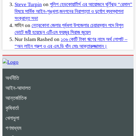
Steve Turpin
on
পুলিশ হেডকোয়ার্টার্স এর আয়োজনে ঘূর্ণিঝড় “রেমাল”
বিষয়ে সার্বিক আইন-শৃঙ্খলা,জনগনের নিরাপত্তা ও দুর্যোগ ব্যবস্থাপনা
সংক্রান্ত সভা
মাহিন
on
নেত্রকোনা জেলার পূর্বধলা উপজেলার চেয়ারম্যান পদে বিপুল
ভোটে জয়ী হয়েছেন এটিএম ফয়জুর সিরাজ জুয়েল
Nur Islam Rashed
on
১৩৬ কোটি টাকা ঋণের নামে অর্থ লোপাট –
“অন লাইন গ্রুপ ও এর এম.ডি খাঁন মোঃ আক্তারুজ্জামান।
অর্থনীতি
আইন-আদালত
আন্তর্জাতিক
কৃষিবার্তা
খেলাধুলা
গণমাধ্যম