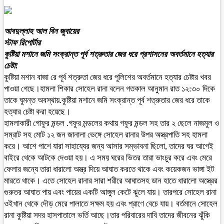
আবদুল্লাহ আল বিন জুবায়ের
স্টাফ রিপোর্টার
কুষ্টিয়া মশানে জমি সংক্রান্ত পূর্ব শত্রুতার জের ধরে প্রশাসনের অবর্তমানে হত্যার
চেষ্টা!
কুষ্টিয়া মশান বাজা রে পূর্ব শত্রুতা জের ধরে পুলিশের অবর্তমানে হত্যার চেষ্টার খবর
পাওয়া গেছে।হামলা শিকার সোহেল রানা বলেন গতকাল আনুমান রাত ১২:৩০ দিকে
তাকে ঘুমন্ত অবস্থায়.কুষ্টিয়া মশানে জমি সংক্রান্ত পূর্ব শত্রুতার জের ধরে তাকে
হত্যার চেষ্টা করা হয়েছে।
হামলাকারী গোফুর মন্ডল .গফুর মন্ডলের কথায় গফুর মন্ডল সহ তার ২ ছেলে নাজমুল ও
সম্রাট সহ মোট ১২ জন জানালা ভেঙ্গে সোহেল রানার উপর অস্ত্রপাতি সহ হামলা
করে। আশে পাশে যারা সাহায্যের জন্য আসার সম্ভাবনা ছিলো, তাদের ঘর আগেই
বাইরে থেকে আটকে দেওয়া হয়। এ সময় ঘরের ভিতর তারা ভাংচুর করে এবং মেরে
ফেলার জন্যে তারা ধারালো অস্ত্র দিয়ে আঘাত করতে থাকে এবং কয়েকজন ভাঙ্গা ইট
মারতে থাকে। এতে সোহেল রানার সারা শরীরে আঘাতসহ ডান হাতে ধারালো অস্ত্রের
গুরুতর আঘাত পায় এবং পায়ের একটি আঙ্গুল কেটে ঝুলে যায়। তারপরে সোহেল রানা
ওইখান থেকে দৌড় মেরে পালাতে সক্ষম হয় এবং প্রাণে বেচে যায়। বর্তমানে সোহেল
রানা কুষ্টিয়া সদর হাসপাতালে ভর্তি আছে।তার পরিবারের দাবি তাদের জীবনের ঝুঁকি