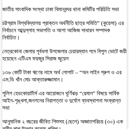
জাতীয় সাংবাদিক সংস্থা ঢাকা বিমানবন্দর থানা কমিটির পরিচিতি সভা
চট্টগ্রাম বিশ্ববিদ্যালয় প্রাক্তন অর্থনীতি ছাত্র সমিতি” (কুয়েসা) এর
নির্বাচনে আব্দুল্লাহ সভাপতি ও আগা আজিজ সাধারন সম্পাদক
নির্বাচিত।
নেত্রকোনা জেলার পূর্বধলা উপজেলার চেয়ারম্যান পদে বিপুল ভোটে জয়ী
হয়েছেন এটিএম ফয়জুর সিরাজ জুয়েল
১৩৬ কোটি টাকা ঋণের নামে অর্থ লোপাট – “অন লাইন গ্রুপ ও এর
এম.ডি খাঁন মোঃ আক্তারুজ্জামান।
পুলিশ হেডকোয়ার্টার্স এর আয়োজনে ঘূর্ণিঝড় “রেমাল” বিষয়ে সার্বিক
আইন-শৃঙ্খলা,জনগনের নিরাপত্তা ও দুর্যোগ ব্যবস্থাপনা সংক্রান্ত
সভা
আনুমানিক ২ বছরের জীবিত শিশুসহ (ছেলে) অজ্ঞাতপরিচয় (৩০) এক
নারীর লাশ উদ্ধার করেছে পুলিশ।