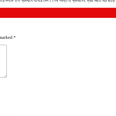
য়ে দলকে ২-০ ব্যবধানে এগিয়ে দেন। শেষ পর্যন্ত ঐ ব্যবধানেই ম্যাচ জিতে মাঠ ছাড়ে আ
 marked
*