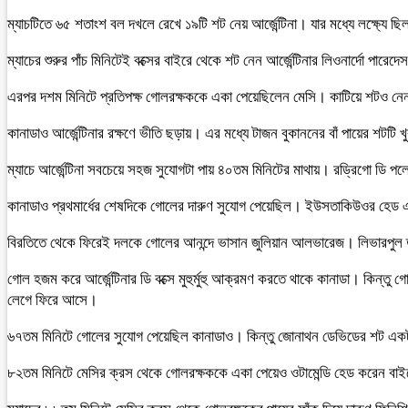
ম্যাচটিতে ৬৫ শতাংশ বল দখলে রেখে ১৯টি শট নেয় আর্জেন্টিনা। যার মধ্যে লক্ষ্যে 
ম্যাচের শুরুর পাঁচ মিনিটেই বক্সের বাইরে থেকে শট নেন আর্জেন্টিনার লিওনার্দো পা
এরপর দশম মিনিটে প্রতিপক্ষ গোলরক্ষককে একা পেয়েছিলেন মেসি। কাটিয়ে শটও নেন।
কানাডাও আর্জেন্টিনার রক্ষণে ভীতি ছড়ায়। এর মধ্যে টাজন বুকাননের বাঁ পায়ের শটট
ম্যাচে আর্জেন্টিনা সবচেয়ে সহজ সুযোগটা পায় ৪০তম মিনিটের মাথায়। রড্রিগো ডি পলে
কানাডাও প্রথমার্ধের শেষদিকে গোলের দারুণ সুযোগ পেয়েছিল। ইউসতাকিউওর হেড এমিল
বিরতিতে থেকে ফিরেই দলকে গোলের আনন্দে ভাসান জুলিয়ান আলভারেজ। লিভারপুল তারকা
গোল হজম করে আর্জেন্টিনার ডি বক্সে মুহুর্মুহু আক্রমণ করতে থাকে কানাডা। কিন্ত
লেগে ফিরে আসে।
৬৭তম মিনিটে গোলের সুযোগ পেয়েছিল কানাডাও। কিন্তু জোনাথন ডেভিডের শট একটুর
৮২তম মিনিটে মেসির ক্রস থেকে গোলরক্ষককে একা পেয়েও ওটামেন্ডি হেড করেন বাই