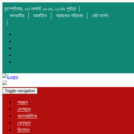
বৃহস্পতিবার, ০৬ অগাস্ট ২০২৬, ১১:৪৯ পূর্বাহ্ন
কনভার্টার
আর্কাইভ
আজকের পত্রিকা
বেটা ভার্সন
Toggle navigation
প্রচ্ছদ
দেশজুড়ে
আন্তর্জাতিক
খেলাধুলা
বিনোদন