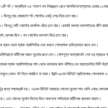
ছিল ৯টি শট। অন্যদিকে ৩৫ শতাংশ বল নিয়ন্ত্রনে রেখে আলবিসেলেস্তেদের ডেরায় ১০বার 
রেদেস। কিন্তু তার জোরালো শট পোস্টের একটু ওপর দিয়ে চলে যায়।
 কিন্তু সেটি পোস্টের ডানদিক ঘেঁষে চলে যায়। রেফারি অবশ্য অফসাইডের বাঁশি বাজ
ি খুবই ক্লোজ ছিল। বল পোস্টের ডানপাশ দিয়ে চলে যায়।
র ক্রস থেকে ম্যাক অ্যালিস্টার হেড করলে গোলরক্ষক দুর্দান্তভাবে রুখে দেন।
িয়ানো মার্টিনেজ দারুণ দৃঢ়তায় রুখে দেন। গোলশূন্য অবস্থাতেই শেষ হয় ম্যাচের প্
 ম্যাক অ্যালিস্টারের পাস থেকে কানাডার জাল কাঁপিয়ে দেন ম্যানচেস্টার সিটি স্ট্
ু গোলমুখে তেমন শট নিতে পারছিল না তারা। উল্টো ৬৫তম মিনিটে প্রতিপক্ষের গোলরক্ষক 
 জন্য লক্ষ্যভ্রষ্ট হয়। ৭৯তম মিনিটে আবারো গোলের সুযোগ পান মেসি এবার গোলরক
রে। এত গোলের সুযোগ মিসের দিনে অবশেষে লাউতারো মার্টিনেজ ব্যবধান বাড়ান।