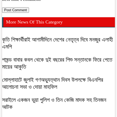
More News Of This Category
কৃতি শিক্ষার্থীরাই আগামীদিনে দেশের নেতৃত্ব দিবে মনজুর এলাহী
এমপি
পাষন্ড বাবার কবল থেকে দুই বছরের শিশু সন্তানকে ফিরে পেতে
মায়ের আকুতি
মোল্লাহাটে জুলাই গণঅভ্যুত্থান দিবস উপলক্ষে বিএনপির
আলোচনা সভা ও দোয়া মাহফিল
সরাইলে একজন ভুয়া পুলিশ ও তিন কেজি মাদক সহ তিনজন
আটক