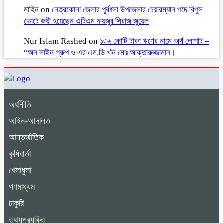
মাহিন
on
নেত্রকোনা জেলার পূর্বধলা উপজেলার চেয়ারম্যান পদে বিপুল
ভোটে জয়ী হয়েছেন এটিএম ফয়জুর সিরাজ জুয়েল
Nur Islam Rashed
on
১৩৬ কোটি টাকা ঋণের নামে অর্থ লোপাট –
“অন লাইন গ্রুপ ও এর এম.ডি খাঁন মোঃ আক্তারুজ্জামান।
অর্থনীতি
আইন-আদালত
আন্তর্জাতিক
কৃষিবার্তা
খেলাধুলা
গণমাধ্যম
চাকুরি
তথ্যপ্রযুক্তি