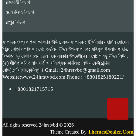
রাজশাহী বিভাগ
ময়মনসিংহ বিভাগ
রংপুর বিভাগ
সম্পাদক ও প্রকাশক: আবছার উদ্দিন, সহ- সম্পাদক : ইন্জিনিয়ার মহাসিন হোসেন
প্রিন্স, বার্তা সম্পাদক : মো: তছলিম উদ্দিন উপ-সম্পাদক: সাইফুল ইসলাম ফাহাদ,
বিজ্ঞাপন ম্যানেজার :এমদাদুল হক সরকার উপদেষ্টা(২) : মো: শামছু উদ্দিন লিটন,
(৫) দীলিপ কান্তি নাথ বার্তা ও বানিজ্যিক কার্যালয়: নিউ মার্কেট(চান্দিনা
রোড),দেবিদ্বার,কুমিল্লা। Gmail :24hrstvbd@gmail.com
Website:www.24hrstvbd.com Phone : +8801825180221/
+8801821715715
All rights reserved 24hrstvbd © 2026
ThemesDealer.Com
Theme Created By