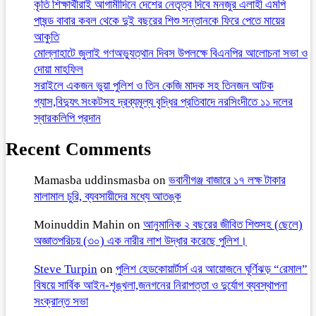
কৃতি শিক্ষার্থীরাই আগামীদিনে দেশের নেতৃত্ব দিবে মনজুর এলাহী এমপি
পাষন্ড বাবার কবল থেকে দুই বছরের শিশু সন্তানকে ফিরে পেতে মায়ের
আকুতি
মোল্লাহাটে জুলাই গণঅভ্যুত্থান দিবস উপলক্ষে বিএনপির আলোচনা সভা ও
দোয়া মাহফিল
সরাইলে একজন ভুয়া পুলিশ ও তিন কেজি মাদক সহ তিনজন আটক
গ্যাস,বিদ্যুৎ সংকটসহ দ্রব্যমূল্য বৃদ্ধির প্রতিবাদে নরসিংদীতে ১১ দলের
স্বারকলিপি প্রদান
Recent Comments
Mamasba uddinsmasba
on
ভবানীগঞ্জ বাজারে ১৭ লক্ষ টাকার
মালামাল চুরি, ব্যবসায়ীদের মধ্যে আতঙ্ক
Moinuddin Mahin
on
আনুমানিক ২ বছরের জীবিত শিশুসহ (ছেলে)
অজ্ঞাতপরিচয় (৩০) এক নারীর লাশ উদ্ধার করেছে পুলিশ।
Steve Turpin
on
পুলিশ হেডকোয়ার্টার্স এর আয়োজনে ঘূর্ণিঝড় “রেমাল”
বিষয়ে সার্বিক আইন-শৃঙ্খলা,জনগনের নিরাপত্তা ও দুর্যোগ ব্যবস্থাপনা
সংক্রান্ত সভা