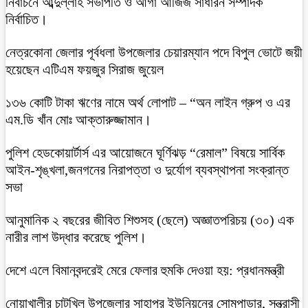
নির্বাচনে আব্দুল্লাহ সভাপতি ও আগা আজিজ সাধারন সম্পাদক
নির্বাচিত।
নেত্রকোনা জেলার পূর্বধলা উপজেলার চেয়ারম্যান পদে বিপুল ভোটে জয়ী
হয়েছেন এটিএম ফয়জুর সিরাজ জুয়েল
১৩৬ কোটি টাকা ঋণের নামে অর্থ লোপাট – “অন লাইন গ্রুপ ও এর
এম.ডি খাঁন মোঃ আক্তারুজ্জামান।
পুলিশ হেডকোয়ার্টার্স এর আয়োজনে ঘূর্ণিঝড় “রেমাল” বিষয়ে সার্বিক
আইন-শৃঙ্খলা,জনগনের নিরাপত্তা ও দুর্যোগ ব্যবস্থাপনা সংক্রান্ত
সভা
আনুমানিক ২ বছরের জীবিত শিশুসহ (ছেলে) অজ্ঞাতপরিচয় (৩০) এক
নারীর লাশ উদ্ধার করেছে পুলিশ।
দেশে এলে বিমানবন্দরেই মেরে ফেলার হুমকি দেওয়া হয়: প্রধানমন্ত্রী
নোয়াখালীর চাটখিল উপজেলার সাহাপুর ইউনিয়নের সোমপাড়ার, সন্ত্রাসী