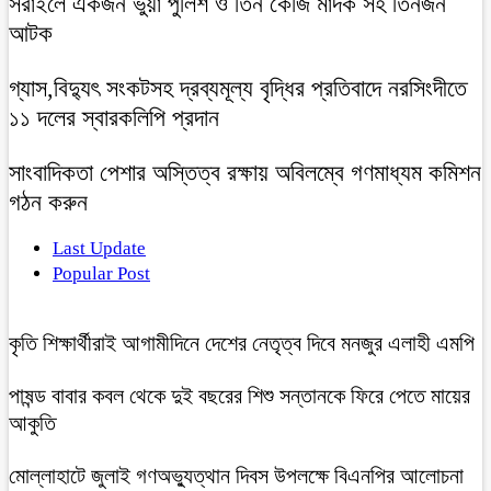
সরাইলে একজন ভুয়া পুলিশ ও তিন কেজি মাদক সহ তিনজন
আটক
গ্যাস,বিদ্যুৎ সংকটসহ দ্রব্যমূল্য বৃদ্ধির প্রতিবাদে নরসিংদীতে
১১ দলের স্বারকলিপি প্রদান
সাংবাদিকতা পেশার অস্তিত্ব রক্ষায় অবিলম্বে গণমাধ্যম কমিশন
গঠন করুন
Last Update
Popular Post
কৃতি শিক্ষার্থীরাই আগামীদিনে দেশের নেতৃত্ব দিবে মনজুর এলাহী এমপি
পাষন্ড বাবার কবল থেকে দুই বছরের শিশু সন্তানকে ফিরে পেতে মায়ের
আকুতি
মোল্লাহাটে জুলাই গণঅভ্যুত্থান দিবস উপলক্ষে বিএনপির আলোচনা