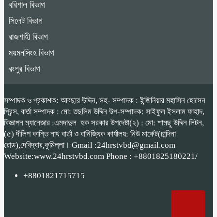
বরিশাল বিভাগ
সিলেট বিভাগ
রাজশাহী বিভাগ
ময়মনসিংহ বিভাগ
রংপুর বিভাগ
সম্পাদক ও প্রকাশক: আবছার উদ্দিন, সহ- সম্পাদক : ইন্জিনিয়ার মহাসিন হোসেন
প্রিন্স, বার্তা সম্পাদক : মো: তছলিম উদ্দিন উপ-সম্পাদক: সাইফুল ইসলাম ফাহাদ,
বিজ্ঞাপন ম্যানেজার :এমদাদুল হক সরকার উপদেষ্টা(২) : মো: শামছু উদ্দিন লিটন,
(৫) দীলিপ কান্তি নাথ বার্তা ও বানিজ্যিক কার্যালয়: নিউ মার্কেট(চান্দিনা
রোড),দেবিদ্বার,কুমিল্লা। Gmail :24hrstvbd@gmail.com
Website:www.24hrstvbd.com Phone : +8801825180221/
+8801821715715