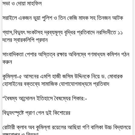
সভা ও দোয়া মাহফিল
সরাইলে একজন ভুয়া পুলিশ ও তিন কেজি মাদক সহ তিনজন আটক
গ্যাস,বিদ্যুৎ সংকটসহ দ্রব্যমূল্য বৃদ্ধির প্রতিবাদে নরসিংদীতে ১১
দলের স্বারকলিপি প্রদান
সাংবাদিকতা পেশার অস্তিত্ব রক্ষায় অবিলম্বে গণমাধ্যম কমিশন গঠন
করুন
কুমিল্লা-৫ আসনের এমপি হাজী জসিম উদ্দিনকে নিয়ে ড. মোবারক
হোসাইনের বক্তব্যে সামাজিক যোগাযোগমাধ্যমে প্রতিবাদ
“বৈষম্য আন্দোলন ইতিহাসে বৈষম্যের শিকার:-
বিদ্যুৎস্পৃষ্টে প্রাণ গেল দুই কিশোরের
রোটারী ক্লাব অব কুমিল্লা রয়েলের আছিয়া গণি বালিকা উচ্চ বিদ্যালয়ে
বৃক্ষরোপন ও বিতরণ