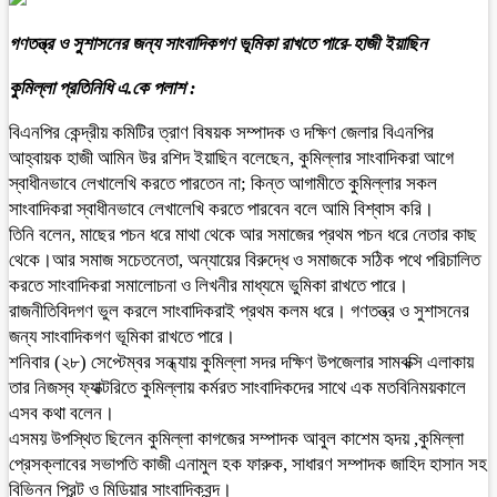
গণতন্ত্র ও সুশাসনের জন্য সাংবাদিকগণ ভূমিকা রাখতে পারে-হাজী ইয়াছিন
কুমিল্লা প্রতিনিধি এ.কে পলাশ :
বিএনপির কেন্দ্রীয় কমিটির ত্রাণ বিষয়ক সম্পাদক ও দক্ষিণ জেলার বিএনপির
আহ্বায়ক হাজী আমিন উর রশিদ ইয়াছিন বলেছেন, কুমিল্লার সাংবাদিকরা আগে
স্বাধীনভাবে লেখালেখি করতে পারতেন না; কিন্ত আগামীতে কুমিল্লার সকল
সাংবাদিকরা স্বাধীনভাবে লেখালেখি করতে পারবেন বলে আমি বিশ্বাস করি।
তিনি বলেন, মাছের পচন ধরে মাথা থেকে আর সমাজের প্রথম পচন ধরে নেতার কাছ
থেকে।আর সমাজ সচেতনেতা, অন্যায়ের বিরুদ্ধে ও সমাজকে সঠিক পথে পরিচালিত
করতে সাংবাদিকরা সমালোচনা ও লিখনীর মাধ্যমে ভুমিকা রাখতে পারে।
রাজনীতিবিদগণ ভুল করলে সাংবাদিকরাই প্রথম কলম ধরে। গণতন্ত্র ও সুশাসনের
জন্য সাংবাদিকগণ ভূমিকা রাখতে পারে।
শনিবার (২৮) সেপ্টেম্বর সন্ধ্যায় কুমিল্লা সদর দক্ষিণ উপজেলার সামবক্সি এলাকায়
তার নিজস্ব ফ্যাক্টরিতে কুমিল্লায় কর্মরত সাংবাদিকদের সাথে এক মতবিনিময়কালে
এসব কথা বলেন।
এসময় উপস্থিত ছিলেন কুমিল্লা কাগজের সম্পাদক আবুল কাশেম হৃদয় ,কুমিল্লা
প্রেসক্লাবের সভাপতি কাজী এনামুল হক ফারুক, সাধারণ সম্পাদক জাহিদ হাসান সহ
বিভিন্ন প্রিন্ট ও মিডিয়ার সাংবাদিকবৃন্দ।