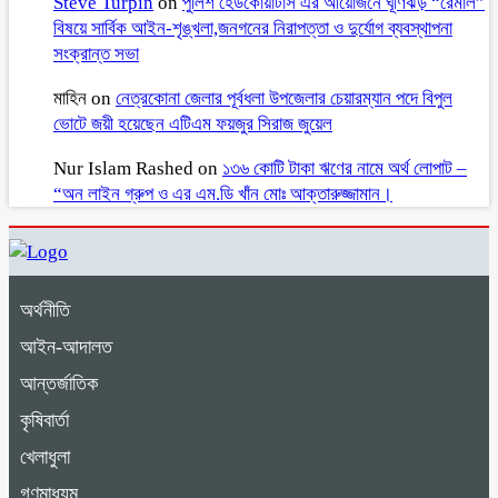
Steve Turpin
on
পুলিশ হেডকোয়ার্টার্স এর আয়োজনে ঘূর্ণিঝড় “রেমাল”
বিষয়ে সার্বিক আইন-শৃঙ্খলা,জনগনের নিরাপত্তা ও দুর্যোগ ব্যবস্থাপনা
সংক্রান্ত সভা
মাহিন
on
নেত্রকোনা জেলার পূর্বধলা উপজেলার চেয়ারম্যান পদে বিপুল
ভোটে জয়ী হয়েছেন এটিএম ফয়জুর সিরাজ জুয়েল
Nur Islam Rashed
on
১৩৬ কোটি টাকা ঋণের নামে অর্থ লোপাট –
“অন লাইন গ্রুপ ও এর এম.ডি খাঁন মোঃ আক্তারুজ্জামান।
অর্থনীতি
আইন-আদালত
আন্তর্জাতিক
কৃষিবার্তা
খেলাধুলা
গণমাধ্যম