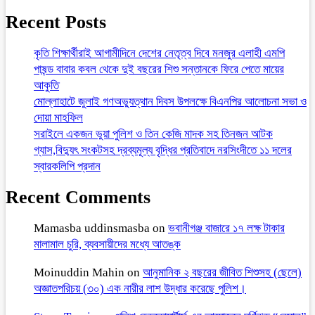
Recent Posts
কৃতি শিক্ষার্থীরাই আগামীদিনে দেশের নেতৃত্ব দিবে মনজুর এলাহী এমপি
পাষন্ড বাবার কবল থেকে দুই বছরের শিশু সন্তানকে ফিরে পেতে মায়ের
আকুতি
মোল্লাহাটে জুলাই গণঅভ্যুত্থান দিবস উপলক্ষে বিএনপির আলোচনা সভা ও
দোয়া মাহফিল
সরাইলে একজন ভুয়া পুলিশ ও তিন কেজি মাদক সহ তিনজন আটক
গ্যাস,বিদ্যুৎ সংকটসহ দ্রব্যমূল্য বৃদ্ধির প্রতিবাদে নরসিংদীতে ১১ দলের
স্বারকলিপি প্রদান
Recent Comments
Mamasba uddinsmasba
on
ভবানীগঞ্জ বাজারে ১৭ লক্ষ টাকার
মালামাল চুরি, ব্যবসায়ীদের মধ্যে আতঙ্ক
Moinuddin Mahin
on
আনুমানিক ২ বছরের জীবিত শিশুসহ (ছেলে)
অজ্ঞাতপরিচয় (৩০) এক নারীর লাশ উদ্ধার করেছে পুলিশ।