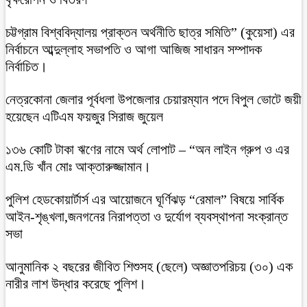
চট্টগ্রাম বিশ্ববিদ্যালয় প্রাক্তন অর্থনীতি ছাত্র সমিতি” (কুয়েসা) এর
নির্বাচনে আব্দুল্লাহ সভাপতি ও আগা আজিজ সাধারন সম্পাদক
নির্বাচিত।
নেত্রকোনা জেলার পূর্বধলা উপজেলার চেয়ারম্যান পদে বিপুল ভোটে জয়ী
হয়েছেন এটিএম ফয়জুর সিরাজ জুয়েল
১৩৬ কোটি টাকা ঋণের নামে অর্থ লোপাট – “অন লাইন গ্রুপ ও এর
এম.ডি খাঁন মোঃ আক্তারুজ্জামান।
পুলিশ হেডকোয়ার্টার্স এর আয়োজনে ঘূর্ণিঝড় “রেমাল” বিষয়ে সার্বিক
আইন-শৃঙ্খলা,জনগনের নিরাপত্তা ও দুর্যোগ ব্যবস্থাপনা সংক্রান্ত
সভা
আনুমানিক ২ বছরের জীবিত শিশুসহ (ছেলে) অজ্ঞাতপরিচয় (৩০) এক
নারীর লাশ উদ্ধার করেছে পুলিশ।