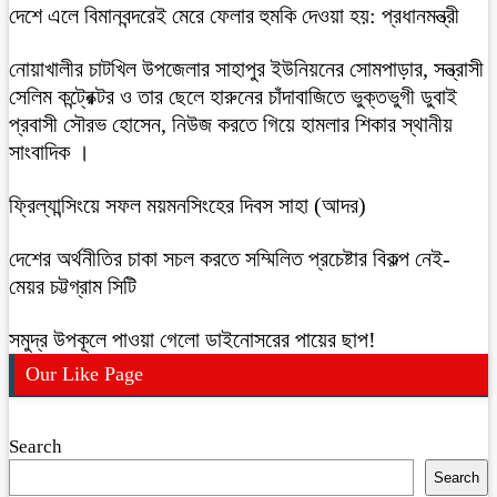
দেশে এলে বিমানবন্দরেই মেরে ফেলার হুমকি দেওয়া হয়: প্রধানমন্ত্রী
নোয়াখালীর চাটখিল উপজেলার সাহাপুর ইউনিয়নের সোমপাড়ার, সন্ত্রাসী
সেলিম কন্ট্রেক্টর ও তার ছেলে হারুনের চাঁদাবাজিতে ভুক্তভুগী ডুবাই
প্রবাসী সৌরভ হোসেন, নিউজ করতে গিয়ে হামলার শিকার স্থানীয়
সাংবাদিক ।
ফ্রিল্যান্সিংয়ে সফল ময়মনসিংহের দিবস সাহা (আদর)
দেশের অর্থনীতির চাকা সচল করতে সম্মিলিত প্রচেষ্টার বিকল্প নেই-
মেয়র চট্টগ্রাম সিটি
সমুদ্র উপকূলে পাওয়া গেলো ডাইনোসরের পায়ের ছাপ!
Our Like Page
Search
Search