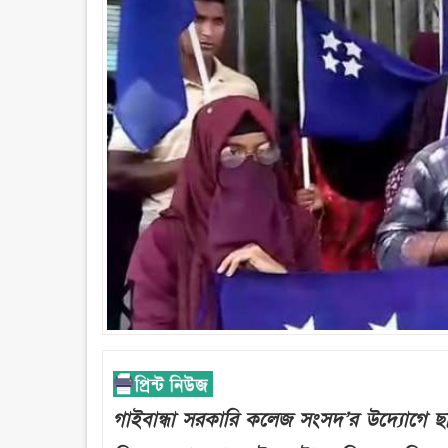
গাইবান্ধা সরকারি কলেজ সংসদ’র উদ্যোগে ছাত