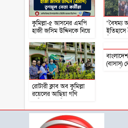
কুমিল্লা-৫ আসনের এমপি
“বৈষম্য 
হাজী জসিম উদ্দিনকে নিয়ে
ইতিহাসে 
ড. মোবারক হোসাইনের
শিকার:-
বক্তব্যে সামাজিক
যোগাযোগমাধ্যমে প্রতিবাদ
বাংলাদেশ
(বাসাস) 
সাংবাদি
পেশাগত মর
রোটারী ক্লাব অব কুমিল্লা
অঙ্গীকারব
রয়েলের আছিয়া গণি
বালিকা উচ্চ বিদ্যালয়ে
বৃক্ষরোপন ও বিতরণ