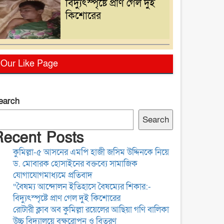
বিদ্যুৎস্পৃষ্টে প্রাণ গেল দুই
কিশোরের
রোটারী ক্লাব অব কুমিল্লা
Our Like Page
রয়েলের আছিয়া গণি বালিকা
উচ্চ বিদ্যালয়ে বৃক্ষরোপন ও
বিতরণ
earch
বাংলাদেশ সাংবাদিক সংস্থা
Search
(বাসাস) দেশের
Recent Posts
সাংবাদিকদের অধিকার ও
কুমিল্লা-৫ আসনের এমপি হাজী জসিম উদ্দিনকে নিয়ে
পেশাগত মর্যাদা রক্ষায়
ড. মোবারক হোসাইনের বক্তব্যে সামাজিক
অঙ্গীকারবদ্ধ
ব্যাংক চেক-সংক্রান্ত মামলায়
যোগাযোগমাধ্যমে প্রতিবাদ
হয়রানি রোধে আইন
“বৈষম্য আন্দোলন ইতিহাসে বৈষম্যের শিকার:-
সংস্কারের দাবি, সরকারের
বিদ্যুৎস্পৃষ্টে প্রাণ গেল দুই কিশোরের
দৃষ্টি আকর্ষণ
রোটারী ক্লাব অব কুমিল্লা রয়েলের আছিয়া গণি বালিকা
উচ্চ বিদ্যালয়ে বৃক্ষরোপন ও বিতরণ