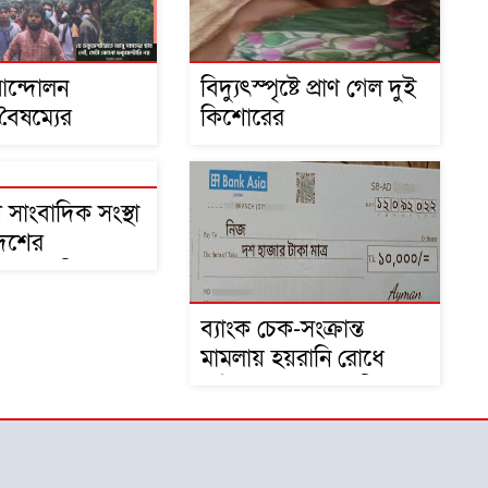
আন্দোলন
বিদ্যুৎস্পৃষ্টে প্রাণ গেল দুই
বৈষম্যের
কিশোরের
 সাংবাদিক সংস্থা
দেশের
কদের অধিকার ও
্যাদা রক্ষায়
ব্যাংক চেক-সংক্রান্ত
দ্ধ
মামলায় হয়রানি রোধে
আইন সংস্কারের দাবি,
সরকারের দৃষ্টি আকর্ষণ