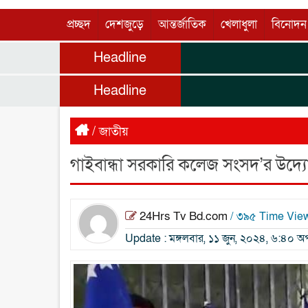
প্রচ্ছদ
দেশজুড়ে
আন্তর্জাতিক
খেলাধুলা
বিনোদন
Headline
Headline
/
জাতীয়
গাইবান্ধা সরকারি কলেজ সংসদ’র উদ্যোগ
24Hrs Tv Bd.com
/ ৩৯৫ Time Vie
Update : মঙ্গলবার, ১১ জুন, ২০২৪, ৬:৪০ অপ