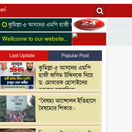
বর্গ
ল্লা-৫ আসনের এমপি হাজী জসিম উদ্দিনকে নিয়ে ড. মোবারক হোসাই
me to our website...
Last Update
Popular Post
কুমিল্লা-৫ আসনের এমপি
হাজী জসিম উদ্দিনকে নিয়ে
ড. মোবারক হোসাইনের
বক্তব্যে সামাজিক
যোগাযোগমাধ্যমে প্রতিবাদ
“বৈষম্য আন্দোলন ইতিহাসে
বৈষম্যের শিকার:-