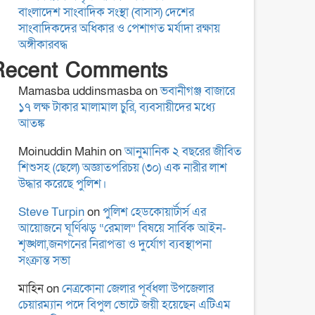
ময়মনসিংহে কিশোরীকে
বাংলাদেশ সাংবাদিক সংস্থা (বাসাস) দেশের
ধর্ষণ ও ভিডিও ধারণ করে
সাংবাদিকদের অধিকার ও পেশাগত মর্যাদা রক্ষায়
ব্ল্যাকমেইল,গ্রেপ্তার-১
অঙ্গীকারবদ্ধ
Recent Comments
স্থানীয় সরকার নির্বাচনের
Mamasba uddinsmasba
on
ভবানীগঞ্জ বাজারে
তফসিল ঘোষণা শিগগিরই:
১৭ লক্ষ টাকার মালামাল চুরি, ব্যবসায়ীদের মধ্যে
ইসি
আতঙ্ক
Moinuddin Mahin
on
আনুমানিক ২ বছরের জীবিত
বাগমারা থানা পরিদর্শন
শিশুসহ (ছেলে) অজ্ঞাতপরিচয় (৩০) এক নারীর লাশ
করলেন রাজশাহী রেঞ্জের
উদ্ধার করেছে পুলিশ।
নবাগত ডিআইজি আশিক
Steve Turpin
on
পুলিশ হেডকোয়ার্টার্স এর
সাঈদ
আয়োজনে ঘূর্ণিঝড় “রেমাল” বিষয়ে সার্বিক আইন-
ময়মনসিংহে কিশোরীকে
শৃঙ্খলা,জনগনের নিরাপত্তা ও দুর্যোগ ব্যবস্থাপনা
ধর্ষণ ও ভিডিও ধারণ করে
সংক্রান্ত সভা
ব্ল্যাকমেইল,গ্রেপ্তার-১
মাহিন
on
নেত্রকোনা জেলার পূর্বধলা উপজেলার
চেয়ারম্যান পদে বিপুল ভোটে জয়ী হয়েছেন এটিএম