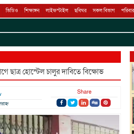
ভিডিও
শিক্ষাঙ্গন
লাইফস্টাইল
ছবিঘর
সকল বিভাগ
পরিবার
কুমি
Wellco
ে ছাত্র হোস্টেল চালুর দাবিতে বিক্ষোভ
Share
w
রাহ্ন