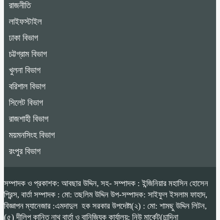
রাজনীতি
লাইফস্টাইল
ঢাকা বিভাগ
চট্টগ্রাম বিভাগ
খুলনা বিভাগ
বরিশাল বিভাগ
সিলেট বিভাগ
রাজশাহী বিভাগ
ময়মনসিংহ বিভাগ
রংপুর বিভাগ
সম্পাদক ও প্রকাশক: আবছার উদ্দিন, সহ- সম্পাদক : ইন্জিনিয়ার মহাসিন হোসেন
প্রিন্স, বার্তা সম্পাদক : মো: তছলিম উদ্দিন উপ-সম্পাদক: সাইফুল ইসলাম ফাহাদ,
বিজ্ঞাপন ম্যানেজার :এমদাদুল হক সরকার উপদেষ্টা(২) : মো: শামছু উদ্দিন লিটন,
(৫) দীলিপ কান্তি নাথ বার্তা ও বানিজ্যিক কার্যালয়: নিউ মার্কেট(চান্দিনা