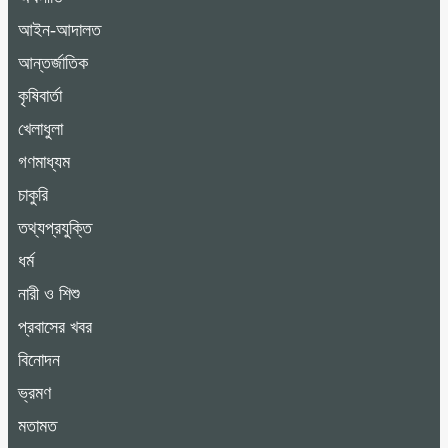
আইন-আদালত
আন্তর্জাতিক
কৃষিবার্তা
খেলাধুলা
গণমাধ্যম
চাকুরি
তথ্যপ্রযুক্তি
ধর্ম
নারী ও শিশু
প্রবাসের খবর
বিনোদন
ভ্রমণ
মতামত