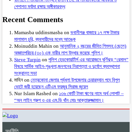
পেশাগত মর্যাদা রক্ষায় অঙ্গীকারবদ্ধ
Recent Comments
Mamasba uddinsmasba
on
ভবানীগঞ্জ বাজারে ১৭ লক্ষ টাকার
মালামাল চুরি, ব্যবসায়ীদের মধ্যে আতঙ্ক
Moinuddin Mahin
on
আনুমানিক ২ বছরের জীবিত শিশুসহ (ছেলে)
অজ্ঞাতপরিচয় (৩০) এক নারীর লাশ উদ্ধার করেছে পুলিশ।
Steve Turpin
on
পুলিশ হেডকোয়ার্টার্স এর আয়োজনে ঘূর্ণিঝড় “রেমাল”
বিষয়ে সার্বিক আইন-শৃঙ্খলা,জনগনের নিরাপত্তা ও দুর্যোগ ব্যবস্থাপনা
সংক্রান্ত সভা
মাহিন
on
নেত্রকোনা জেলার পূর্বধলা উপজেলার চেয়ারম্যান পদে বিপুল
ভোটে জয়ী হয়েছেন এটিএম ফয়জুর সিরাজ জুয়েল
Nur Islam Rashed
on
১৩৬ কোটি টাকা ঋণের নামে অর্থ লোপাট –
“অন লাইন গ্রুপ ও এর এম.ডি খাঁন মোঃ আক্তারুজ্জামান।
অর্থনীতি