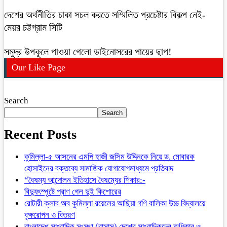
দেশের অর্থনীতির চাকা সচল করতে সম্মিলিত প্রচেষ্টার বিকল্প নেই-
মেয়র চট্টগ্রাম সিটি
সমুদ্র উপকূলে পাওয়া গেলো ডাইনোসরের পায়ের ছাপ!
Our Like Page
Search
Search
Recent Posts
কুমিল্লা-৫ আসনের এমপি হাজী জসিম উদ্দিনকে নিয়ে ড. মোবারক
হোসাইনের বক্তব্যে সামাজিক যোগাযোগমাধ্যমে প্রতিবাদ
“বৈষম্য আন্দোলন ইতিহাসে বৈষম্যের শিকার:-
বিদ্যুৎস্পৃষ্টে প্রাণ গেল দুই কিশোরের
রোটারী ক্লাব অব কুমিল্লা রয়েলের আছিয়া গণি বালিকা উচ্চ বিদ্যালয়ে
বৃক্ষরোপন ও বিতরণ
বাংলাদেশ সাংবাদিক সংস্থা (বাসাস) দেশের সাংবাদিকদের অধিকার ও