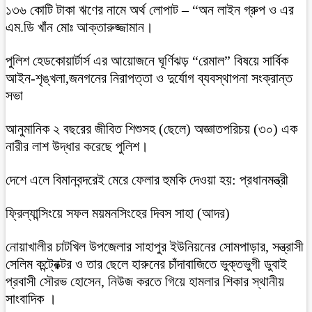
১৩৬ কোটি টাকা ঋণের নামে অর্থ লোপাট – “অন লাইন গ্রুপ ও এর
এম.ডি খাঁন মোঃ আক্তারুজ্জামান।
পুলিশ হেডকোয়ার্টার্স এর আয়োজনে ঘূর্ণিঝড় “রেমাল” বিষয়ে সার্বিক
আইন-শৃঙ্খলা,জনগনের নিরাপত্তা ও দুর্যোগ ব্যবস্থাপনা সংক্রান্ত
সভা
আনুমানিক ২ বছরের জীবিত শিশুসহ (ছেলে) অজ্ঞাতপরিচয় (৩০) এক
নারীর লাশ উদ্ধার করেছে পুলিশ।
দেশে এলে বিমানবন্দরেই মেরে ফেলার হুমকি দেওয়া হয়: প্রধানমন্ত্রী
ফ্রিল্যান্সিংয়ে সফল ময়মনসিংহের দিবস সাহা (আদর)
নোয়াখালীর চাটখিল উপজেলার সাহাপুর ইউনিয়নের সোমপাড়ার, সন্ত্রাসী
সেলিম কন্ট্রেক্টর ও তার ছেলে হারুনের চাঁদাবাজিতে ভুক্তভুগী ডুবাই
প্রবাসী সৌরভ হোসেন, নিউজ করতে গিয়ে হামলার শিকার স্থানীয়
সাংবাদিক ।