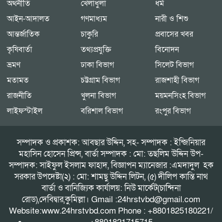
অর্থনীতি
খেলাধুলা
ধর্ম
আইন-আদালত
গণমাধ্যম
নারী ও শিশু
আন্তর্জাতিক
চাকুরি
প্রবাসের খবর
কৃষিবার্তা
তথ্যপ্রযুক্তি
বিনোদন
ভ্রমণ
ঢাকা বিভাগ
সিলেট বিভাগ
মতামত
চট্টগ্রাম বিভাগ
রাজশাহী বিভাগ
রাজনীতি
খুলনা বিভাগ
ময়মনসিংহ বিভাগ
লাইফস্টাইল
বরিশাল বিভাগ
রংপুর বিভাগ
সম্পাদক ও প্রকাশক: আবছার উদ্দিন, সহ- সম্পাদক : ইন্জিনিয়ার
মহাসিন হোসেন প্রিন্স, বার্তা সম্পাদক : মো: তছলিম উদ্দিন উপ-
সম্পাদক: সাইফুল ইসলাম ফাহাদ, বিজ্ঞাপন ম্যানেজার :এমদাদুল হক
সরকার উপদেষ্টা(২) : মো: শামছু উদ্দিন লিটন, (৫) দীলিপ কান্তি নাথ
বার্তা ও বানিজ্যিক কার্যালয়: নিউ মার্কেট(চান্দিনা
রোড),দেবিদ্বার,কুমিল্লা। Gmail :24hrstvbd@gmail.com
Website:www.24hrstvbd.com Phone : +8801825180221/