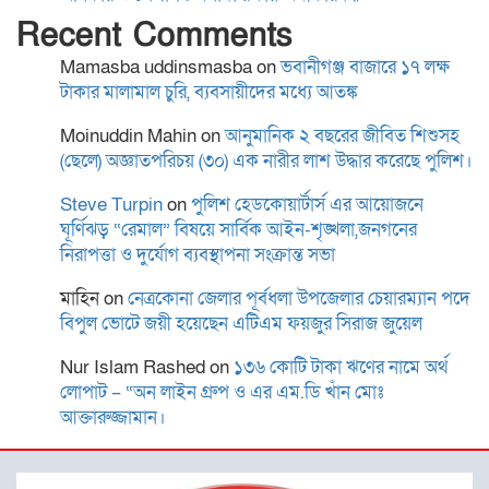
ব্ল্যাকমেইল,গ্রেপ্তার-১
Recent Comments
Mamasba uddinsmasba
on
ভবানীগঞ্জ বাজারে ১৭ লক্ষ
স্থানীয় সরকার নির্বাচনের তফসিল
টাকার মালামাল চুরি, ব্যবসায়ীদের মধ্যে আতঙ্ক
ঘোষণা শিগগিরই: ইসি
Moinuddin Mahin
on
আনুমানিক ২ বছরের জীবিত শিশুসহ
(ছেলে) অজ্ঞাতপরিচয় (৩০) এক নারীর লাশ উদ্ধার করেছে পুলিশ।
বাগমারা থানা পরিদর্শন করলেন
Steve Turpin
on
পুলিশ হেডকোয়ার্টার্স এর আয়োজনে
রাজশাহী রেঞ্জের নবাগত
ঘূর্ণিঝড় “রেমাল” বিষয়ে সার্বিক আইন-শৃঙ্খলা,জনগনের
নিরাপত্তা ও দুর্যোগ ব্যবস্থাপনা সংক্রান্ত সভা
ডিআইজি আশিক সাঈদ
মাহিন
on
নেত্রকোনা জেলার পূর্বধলা উপজেলার চেয়ারম্যান পদে
বিপুল ভোটে জয়ী হয়েছেন এটিএম ফয়জুর সিরাজ জুয়েল
ময়মনসিংহে কিশোরীকে ধর্ষণ ও
ভিডিও ধারণ করে
Nur Islam Rashed
on
১৩৬ কোটি টাকা ঋণের নামে অর্থ
ব্ল্যাকমেইল,গ্রেপ্তার-১
লোপাট – “অন লাইন গ্রুপ ও এর এম.ডি খাঁন মোঃ
আক্তারুজ্জামান।