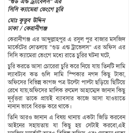
“গুড এন্ড ট্র‍্যাবেলস” এর
সিসি ক্যামেরা ভেংগে চুরি
মোঃ কুতুব উদ্দিন
ঢাকা / কেরানীগঞ্জ
কেরানীগঞ্জ এর আব্দুল্লাহপুর এ রসুল পুর বাজার মসজিদ
মার্কেটের দোতলায় “গুড এন্ড ট্রাভেলস” এর অফিস এর
সিসি ক্যামেরা ভেংগে মধ্যে রাতে চুরির ঘটনা ঘটে,
চুরি করতে আসা চোরেরা চুরি করে নিয়ে যায় তিনটি দামি
ল্যাবট্যব কত গুলি দামি স্পিকার নগদ কিছু টাকা,
অফিসের বিভিন্ন কাগজ পত্র উল্টো পাল্টা ছড়িয়ে ছিটিয়ে
রেখে যায়,অফিসের মালিক রুমেল আহাম্মেদ জানান কিছু
দূর্বৃত্তরা তাকে প্রায়ই ব্যাবসার কাজে আসা যাওয়াতে
নানান ভাবে বিরক্ত করে থাকে।
তিনি আরও জানান এ বিষয় থানায় একটা জিডি করবেন
আইনের সহায়তায় যা কিছু হয় সেটাই করবো,এই