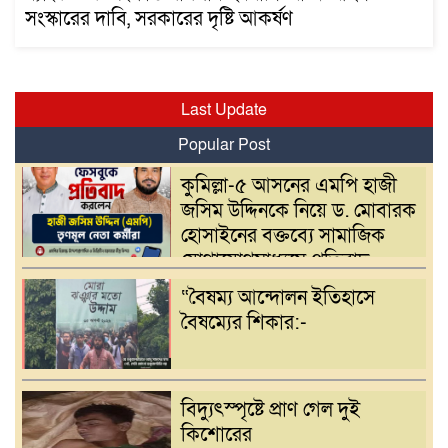
সংস্কারের দাবি, সরকারের দৃষ্টি আকর্ষণ
Last Update
Popular Post
কুমিল্লা-৫ আসনের এমপি হাজী
জসিম উদ্দিনকে নিয়ে ড. মোবারক
হোসাইনের বক্তব্যে সামাজিক
যোগাযোগমাধ্যমে প্রতিবাদ
“বৈষম্য আন্দোলন ইতিহাসে
বৈষম্যের শিকার:-
বিদ্যুৎস্পৃষ্টে প্রাণ গেল দুই
কিশোরের