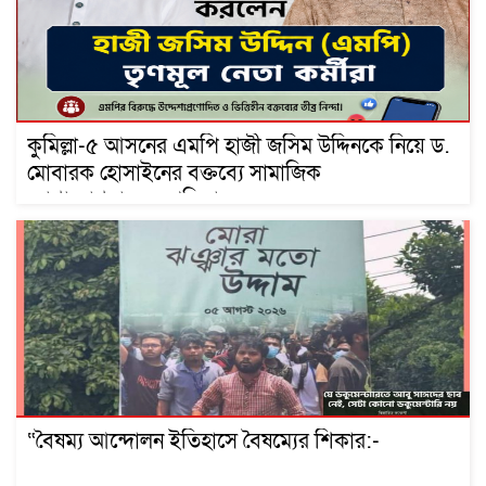
কুমিল্লা-৫ আসনের এমপি হাজী জসিম উদ্দিনকে নিয়ে ড.
মোবারক হোসাইনের বক্তব্যে সামাজিক
যোগাযোগমাধ্যমে প্রতিবাদ
“বৈষম্য আন্দোলন ইতিহাসে বৈষম্যের শিকার:-