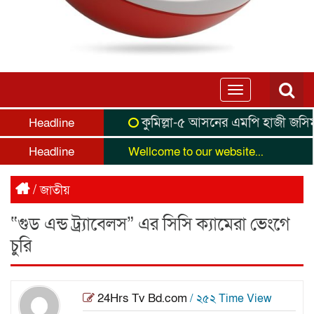
Toggle
navigation
কুমিল্লা-৫ আসনের এমপি হাজী জসিম উদ্দি
Headline
Headline
Wellcome to our website...
/
জাতীয়
“গুড এন্ড ট্র‍্যাবেলস” এর সিসি ক্যামেরা ভেংগে
চুরি
24Hrs Tv Bd.com
/ ২৫২ Time View