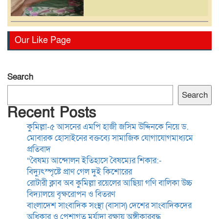
রোটারী ক্লাব অব কুমিল্লা রয়েলের
Our Like Page
আছিয়া গণি বালিকা উচ্চ
বিদ্যালয়ে বৃক্ষরোপন ও বিতরণ
Search
বাংলাদেশ সাংবাদিক সংস্থা
Search
(বাসাস) দেশের সাংবাদিকদের
Recent Posts
অধিকার ও পেশাগত মর্যাদা রক্ষায়
কুমিল্লা-৫ আসনের এমপি হাজী জসিম উদ্দিনকে নিয়ে ড.
অঙ্গীকারবদ্ধ
মোবারক হোসাইনের বক্তব্যে সামাজিক যোগাযোগমাধ্যমে
ব্যাংক চেক-সংক্রান্ত মামলায়
প্রতিবাদ
হয়রানি রোধে আইন সংস্কারের
“বৈষম্য আন্দোলন ইতিহাসে বৈষম্যের শিকার:-
দাবি, সরকারের দৃষ্টি আকর্ষণ
বিদ্যুৎস্পৃষ্টে প্রাণ গেল দুই কিশোরের
রোটারী ক্লাব অব কুমিল্লা রয়েলের আছিয়া গণি বালিকা উচ্চ
বিদ্যালয়ে বৃক্ষরোপন ও বিতরণ
ময়মনসিংহে কিশোরীকে ধর্ষণ ও
বাংলাদেশ সাংবাদিক সংস্থা (বাসাস) দেশের সাংবাদিকদের
ভিডিও ধারণ করে
অধিকার ও পেশাগত মর্যাদা রক্ষায় অঙ্গীকারবদ্ধ