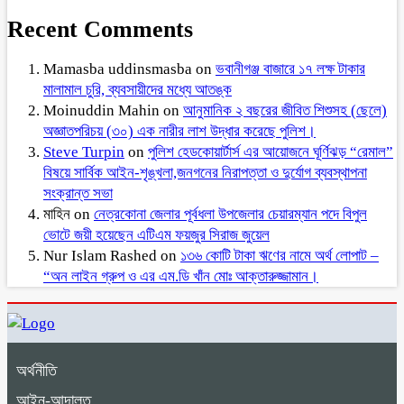
Recent Comments
Mamasba uddinsmasba
on
ভবানীগঞ্জ বাজারে ১৭ লক্ষ টাকার
মালামাল চুরি, ব্যবসায়ীদের মধ্যে আতঙ্ক
Moinuddin Mahin
on
আনুমানিক ২ বছরের জীবিত শিশুসহ (ছেলে)
অজ্ঞাতপরিচয় (৩০) এক নারীর লাশ উদ্ধার করেছে পুলিশ।
Steve Turpin
on
পুলিশ হেডকোয়ার্টার্স এর আয়োজনে ঘূর্ণিঝড় “রেমাল”
বিষয়ে সার্বিক আইন-শৃঙ্খলা,জনগনের নিরাপত্তা ও দুর্যোগ ব্যবস্থাপনা
সংক্রান্ত সভা
মাহিন
on
নেত্রকোনা জেলার পূর্বধলা উপজেলার চেয়ারম্যান পদে বিপুল
ভোটে জয়ী হয়েছেন এটিএম ফয়জুর সিরাজ জুয়েল
Nur Islam Rashed
on
১৩৬ কোটি টাকা ঋণের নামে অর্থ লোপাট –
“অন লাইন গ্রুপ ও এর এম.ডি খাঁন মোঃ আক্তারুজ্জামান।
অর্থনীতি
আইন-আদালত