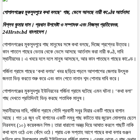
গোপালগঞ্জের মুকসুদপুরে কথা বলছে’ গাছ, ভেসে আসছে নারী কণ্ঠের আর্তনাদ!
বিপ্লব কুমার দাস। প্রধান উপদেষ্টা ও সম্পাদক এবং নিজস্ব প্রতিবেদক,
24Hrstv.bd বাংলাদেশ।
গোপালগঞ্জের মুকসুদপুরে গাছ মানুষের সঙ্গে কথা বলছে, দিচ্ছে প্রশ্নের উত্তর।
কান পাতলে গাছের ভেতর থেকে ভেসে আসছে আর্তনাদ করা নারী কণ্ঠ, দাবি
স্থানীয়দের। এ খবরে দলে দলে মানুষ আসছেন, আর কান পাতছেন গাছের কাণ্ডে।
গর্জিনা গ্রামে গাছের ‘কথা বলার’ খবর ছড়িয়ে পড়লে আশপাশের জেলার উৎসুক
জনতা ভিড় করতে শুরু করে এবং কান পেতে নানান শব্দ শোনার দাবি করে।
গোপালগঞ্জের মুকসুদপুর ইউনিয়নের গর্জিনা গ্রামে ঘটেছে এমন ঘটনা। ‘কথা বলা’
গাছ দেখতে প্রতিদিনই ভিড় করছে শতাধিক মানুষ।
স্থানীয়দের দাবি, গর্জিনা গ্রামে সৌদি প্রবাসী সবুর মিয়ার একটি গাছের বাগান
আছে। গত ১৪ জুন ওই বাগানের একটি লম্বু গাছ কাটতে যায় জুয়েল মোল্লার ছেলে
নিরবসহ (১০) কয়েকজন শিশু। তারা ধারালো অস্ত্র দিয়ে আঘাত করলে গাছটি নাকি
কথা বলে ওঠে এবং কেঁদে ওঠে। প্রায় এক সপ্তাহ আগে গাছের কথা বলার গুঞ্জন
ছড়িয়ে পড়ে উপজেলার রাঘদি ইউনিয়নের গর্জিনা গ্রামে। এরপর থেকে এ গাছ দেখার