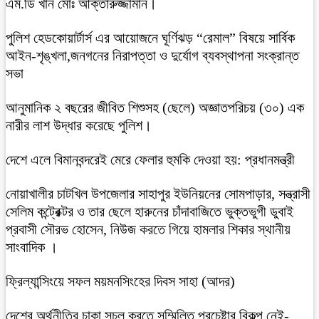
এম.ডি খাঁন মোঃ আক্তারুজ্জামান।
পুলিশ হেডকোয়ার্টার্স এর আয়োজনে ঘূর্ণিঝড় “রেমাল” বিষয়ে সার্বিক
আইন-শৃঙ্খলা,জনগনের নিরাপত্তা ও দুর্যোগ ব্যবস্থাপনা সংক্রান্ত
সভা
আনুমানিক ২ বছরের জীবিত শিশুসহ (ছেলে) অজ্ঞাতপরিচয় (৩০) এক
নারীর লাশ উদ্ধার করেছে পুলিশ।
দেশে এলে বিমানবন্দরেই মেরে ফেলার হুমকি দেওয়া হয়: প্রধানমন্ত্রী
নোয়াখালীর চাটখিল উপজেলার সাহাপুর ইউনিয়নের সোমপাড়ার, সন্ত্রাসী
সেলিম কন্ট্রেক্টর ও তার ছেলে হারুনের চাঁদাবাজিতে ভুক্তভুগী ডুবাই
প্রবাসী সৌরভ হোসেন, নিউজ করতে গিয়ে হামলার শিকার স্থানীয়
সাংবাদিক ।
ফ্রিল্যান্সিংয়ে সফল ময়মনসিংহের দিবস সাহা (আদর)
দেশের অর্থনীতির চাকা সচল করতে সম্মিলিত প্রচেষ্টার বিকল্প নেই-