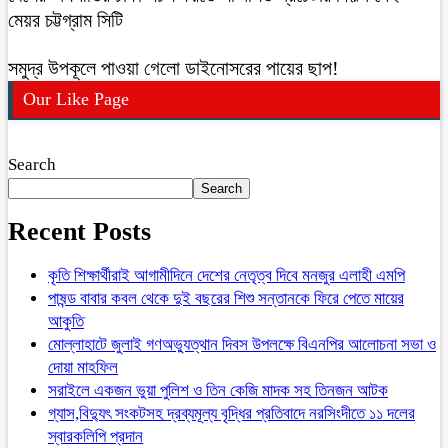
মেয়র চট্টগ্রাম সিটি
সমুদ্র উপকূলে পাওয়া গেলো ডাইনোসরের পায়ের ছাপ!
Our Like Page
Search
Search
Recent Posts
কৃতি শিক্ষার্থীরাই আগামীদিনে দেশের নেতৃত্ব দিবে মনজুর এলাহী এমপি
পাষন্ড বাবার কবল থেকে দুই বছরের শিশু সন্তানকে ফিরে পেতে মায়ের
আকুতি
মোল্লাহাটে জুলাই গণঅভ্যুত্থান দিবস উপলক্ষে বিএনপির আলোচনা সভা ও
দোয়া মাহফিল
সরাইলে একজন ভুয়া পুলিশ ও তিন কেজি মাদক সহ তিনজন আটক
গ্যাস,বিদ্যুৎ সংকটসহ দ্রব্যমূল্য বৃদ্ধির প্রতিবাদে নরসিংদীতে ১১ দলের
স্বারকলিপি প্রদান