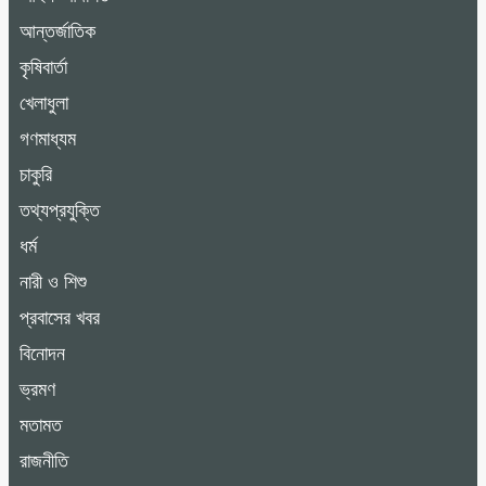
আন্তর্জাতিক
কৃষিবার্তা
খেলাধুলা
গণমাধ্যম
চাকুরি
তথ্যপ্রযুক্তি
ধর্ম
নারী ও শিশু
প্রবাসের খবর
বিনোদন
ভ্রমণ
মতামত
রাজনীতি