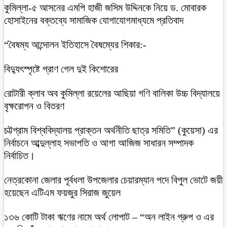
কুমিল্লা-৫ আসনের এমপি হাজী জসিম উদ্দিনকে নিয়ে ড. মোবারক
হোসাইনের বক্তব্যে সামাজিক যোগাযোগমাধ্যমে প্রতিবাদ
“বৈষম্য আন্দোলন ইতিহাসে বৈষম্যের শিকার:-
বিদ্যুৎস্পৃষ্টে প্রাণ গেল দুই কিশোরের
রোটারী ক্লাব অব কুমিল্লা রয়েলের আছিয়া গণি বালিকা উচ্চ বিদ্যালয়ে
বৃক্ষরোপন ও বিতরণ
চট্টগ্রাম বিশ্ববিদ্যালয় প্রাক্তন অর্থনীতি ছাত্র সমিতি” (কুয়েসা) এর
নির্বাচনে আব্দুল্লাহ সভাপতি ও আগা আজিজ সাধারন সম্পাদক
নির্বাচিত।
নেত্রকোনা জেলার পূর্বধলা উপজেলার চেয়ারম্যান পদে বিপুল ভোটে জয়ী
হয়েছেন এটিএম ফয়জুর সিরাজ জুয়েল
১৩৬ কোটি টাকা ঋণের নামে অর্থ লোপাট – “অন লাইন গ্রুপ ও এর