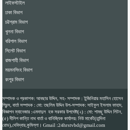
লাইফস্টাইল
ঢাকা বিভাগ
চট্টগ্রাম বিভাগ
খুলনা বিভাগ
বরিশাল বিভাগ
সিলেট বিভাগ
রাজশাহী বিভাগ
ময়মনসিংহ বিভাগ
রংপুর বিভাগ
সম্পাদক ও প্রকাশক: আবছার উদ্দিন, সহ- সম্পাদক : ইন্জিনিয়ার মহাসিন হোসেন
প্রিন্স, বার্তা সম্পাদক : মো: তছলিম উদ্দিন উপ-সম্পাদক: সাইফুল ইসলাম ফাহাদ,
বিজ্ঞাপন ম্যানেজার :এমদাদুল হক সরকার উপদেষ্টা(২) : মো: শামছু উদ্দিন লিটন,
(৫) দীলিপ কান্তি নাথ বার্তা ও বানিজ্যিক কার্যালয়: নিউ মার্কেট(চান্দিনা
রোড),দেবিদ্বার,কুমিল্লা। Gmail :24hrstvbd@gmail.com