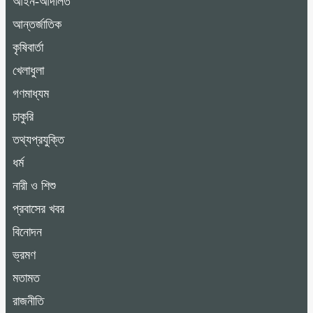
আইন-আদালত
আন্তর্জাতিক
কৃষিবার্তা
খেলাধুলা
গণমাধ্যম
চাকুরি
তথ্যপ্রযুক্তি
ধর্ম
নারী ও শিশু
প্রবাসের খবর
বিনোদন
ভ্রমণ
মতামত
রাজনীতি