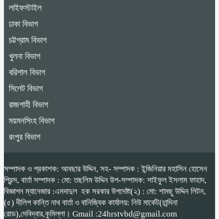
লাইফস্টাইল
ঢাকা বিভাগ
চট্টগ্রাম বিভাগ
খুলনা বিভাগ
বরিশাল বিভাগ
সিলেট বিভাগ
রাজশাহী বিভাগ
ময়মনসিংহ বিভাগ
রংপুর বিভাগ
সম্পাদক ও প্রকাশক: আবছার উদ্দিন, সহ- সম্পাদক : ইন্জিনিয়ার মহাসিন হোসেন
প্রিন্স, বার্তা সম্পাদক : মো: তছলিম উদ্দিন উপ-সম্পাদক: সাইফুল ইসলাম ফাহাদ,
বিজ্ঞাপন ম্যানেজার :এমদাদুল হক সরকার উপদেষ্টা(২) : মো: শামছু উদ্দিন লিটন,
(৫) দীলিপ কান্তি নাথ বার্তা ও বানিজ্যিক কার্যালয়: নিউ মার্কেট(চান্দিনা
রোড),দেবিদ্বার,কুমিল্লা। Gmail :24hrstvbd@gmail.com