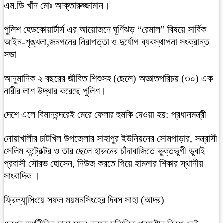
এম.ডি খাঁন মোঃ আক্তারুজ্জামান।
পুলিশ হেডকোয়ার্টার্স এর আয়োজনে ঘূর্ণিঝড় “রেমাল” বিষয়ে সার্বিক
আইন-শৃঙ্খলা,জনগনের নিরাপত্তা ও দুর্যোগ ব্যবস্থাপনা সংক্রান্ত
সভা
আনুমানিক ২ বছরের জীবিত শিশুসহ (ছেলে) অজ্ঞাতপরিচয় (৩০) এক
নারীর লাশ উদ্ধার করেছে পুলিশ।
দেশে এলে বিমানবন্দরেই মেরে ফেলার হুমকি দেওয়া হয়: প্রধানমন্ত্রী
নোয়াখালীর চাটখিল উপজেলার সাহাপুর ইউনিয়নের সোমপাড়ার, সন্ত্রাসী
সেলিম কন্ট্রেক্টর ও তার ছেলে হারুনের চাঁদাবাজিতে ভুক্তভুগী ডুবাই
প্রবাসী সৌরভ হোসেন, নিউজ করতে গিয়ে হামলার শিকার স্থানীয়
সাংবাদিক ।
ফ্রিল্যান্সিংয়ে সফল ময়মনসিংহের দিবস সাহা (আদর)