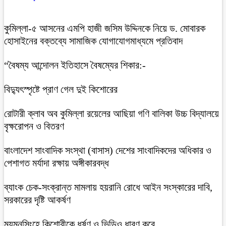
কুমিল্লা-৫ আসনের এমপি হাজী জসিম উদ্দিনকে নিয়ে ড. মোবারক
হোসাইনের বক্তব্যে সামাজিক যোগাযোগমাধ্যমে প্রতিবাদ
“বৈষম্য আন্দোলন ইতিহাসে বৈষম্যের শিকার:-
বিদ্যুৎস্পৃষ্টে প্রাণ গেল দুই কিশোরের
রোটারী ক্লাব অব কুমিল্লা রয়েলের আছিয়া গণি বালিকা উচ্চ বিদ্যালয়ে
বৃক্ষরোপন ও বিতরণ
বাংলাদেশ সাংবাদিক সংস্থা (বাসাস) দেশের সাংবাদিকদের অধিকার ও
পেশাগত মর্যাদা রক্ষায় অঙ্গীকারবদ্ধ
ব্যাংক চেক-সংক্রান্ত মামলায় হয়রানি রোধে আইন সংস্কারের দাবি,
সরকারের দৃষ্টি আকর্ষণ
ময়মনসিংহে কিশোরীকে ধর্ষণ ও ভিডিও ধারণ করে