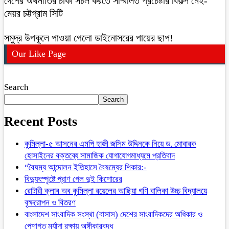
দেশের অর্থনীতির চাকা সচল করতে সম্মিলিত প্রচেষ্টার বিকল্প নেই-
মেয়র চট্টগ্রাম সিটি
সমুদ্র উপকূলে পাওয়া গেলো ডাইনোসরের পায়ের ছাপ!
Our Like Page
Search
Search
Recent Posts
কুমিল্লা-৫ আসনের এমপি হাজী জসিম উদ্দিনকে নিয়ে ড. মোবারক
হোসাইনের বক্তব্যে সামাজিক যোগাযোগমাধ্যমে প্রতিবাদ
“বৈষম্য আন্দোলন ইতিহাসে বৈষম্যের শিকার:-
বিদ্যুৎস্পৃষ্টে প্রাণ গেল দুই কিশোরের
রোটারী ক্লাব অব কুমিল্লা রয়েলের আছিয়া গণি বালিকা উচ্চ বিদ্যালয়ে
বৃক্ষরোপন ও বিতরণ
বাংলাদেশ সাংবাদিক সংস্থা (বাসাস) দেশের সাংবাদিকদের অধিকার ও
পেশাগত মর্যাদা রক্ষায় অঙ্গীকারবদ্ধ