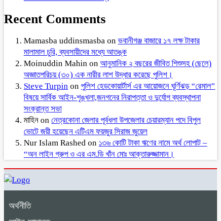
Recent Comments
Mamasba uddinsmasba
on
ভবানীগঞ্জ বাজারে ১৭ লক্ষ টাকার
মালামাল চুরি, ব্যবসায়ীদের মধ্যে আতঙ্ক
Moinuddin Mahin
on
আনুমানিক ২ বছরের জীবিত শিশুসহ (ছেলে)
অজ্ঞাতপরিচয় (৩০) এক নারীর লাশ উদ্ধার করেছে পুলিশ।
Steve Turpin
on
পুলিশ হেডকোয়ার্টার্স এর আয়োজনে ঘূর্ণিঝড় “রেমাল”
বিষয়ে সার্বিক আইন-শৃঙ্খলা,জনগনের নিরাপত্তা ও দুর্যোগ ব্যবস্থাপনা
সংক্রান্ত সভা
মাহিন
on
নেত্রকোনা জেলার পূর্বধলা উপজেলার চেয়ারম্যান পদে বিপুল
ভোটে জয়ী হয়েছেন এটিএম ফয়জুর সিরাজ জুয়েল
Nur Islam Rashed
on
১৩৬ কোটি টাকা ঋণের নামে অর্থ লোপাট –
“অন লাইন গ্রুপ ও এর এম.ডি খাঁন মোঃ আক্তারুজ্জামান।
অর্থনীতি