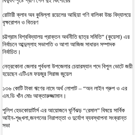
বিদ্যুৎস্পৃষ্টে প্রাণ গেল দুই কিশোরের
রোটারী ক্লাব অব কুমিল্লা রয়েলের আছিয়া গণি বালিকা উচ্চ বিদ্যালয়ে
বৃক্ষরোপন ও বিতরণ
চট্টগ্রাম বিশ্ববিদ্যালয় প্রাক্তন অর্থনীতি ছাত্র সমিতি” (কুয়েসা) এর
নির্বাচনে আব্দুল্লাহ সভাপতি ও আগা আজিজ সাধারন সম্পাদক
নির্বাচিত।
নেত্রকোনা জেলার পূর্বধলা উপজেলার চেয়ারম্যান পদে বিপুল ভোটে জয়ী
হয়েছেন এটিএম ফয়জুর সিরাজ জুয়েল
১৩৬ কোটি টাকা ঋণের নামে অর্থ লোপাট – “অন লাইন গ্রুপ ও এর
এম.ডি খাঁন মোঃ আক্তারুজ্জামান।
পুলিশ হেডকোয়ার্টার্স এর আয়োজনে ঘূর্ণিঝড় “রেমাল” বিষয়ে সার্বিক
আইন-শৃঙ্খলা,জনগনের নিরাপত্তা ও দুর্যোগ ব্যবস্থাপনা সংক্রান্ত
সভা