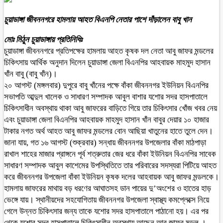
চুয়াডাঙ্গা জীবননগরে হামলায় আহত বিএনপি নেতার পাশে দাঁড়ালেন বাবু খান
মোঃ মিঠুন চুয়াডাঙ্গায় প্রতিনিধিঃ
চুয়াডাঙ্গা জীবননগরে প্রতিপক্ষের হামলায় আহত কৃষক দল নেতা আবু জাফর মন্ডলের
চিকিৎসায় আর্থিক অনুদান দিলেন চুয়াডাঙ্গা জেলা বিএনপির আহবায়ক মাহমুদ হাসান
খাঁন বাবু (বাবু খাঁন)।
২০ আগস্ট (মঙ্গলবার) দুপুরে বাবু খাঁনের পক্ষে বাঁকা জীবননগর ইউনিয়ন বিএনপির
সভাপতি আব্দুল খালেক ও সাধারণ সম্পাদক আবুল বাশার যশোর সদর হাসপাতালে
চিকিৎসাধীন অবস্থায় থাকা আবু জাফরের বাড়িতে গিয়ে তার চিকিৎসার খোঁজ খবর নেয়
এবং চুয়াডাঙ্গা জেলা বিএনপির আহবায়ক মাহমুদ হাসান খাঁন বাবুর দেয়ার ১০ হাজার
টাকার নগত অর্থ আহত আবু জাফর মন্ডলের বোন আছিয়া খাতুনের হাতে তুলে দেন।
জানা যায়, গত ১৬ আগস্ট (শুক্রবার) সন্ধায় জীবননগর উপজেলার বাঁকা মাঠপাড়া
রাখাল শাহের মাজার প্রাঙ্গনে পূর্ব শত্রুতার জের ধরে বাঁকা ইউনিয়ন বিএনপির সাবেক
সাধারণ সম্পাদক আবুল কাশেমের উপস্থিতিতে তার পরিবারের সদস্যরা পিটিয়ে আহত
করে জীবননগর উপজেলা বাঁকা ইউনিয়ন কৃষক দলের আহবায়ক আবু জাফর মন্ডলকে।
হামলায় জাফরের মাথায় বড় ধরণের আঘাতসহ ডান পায়ের দু’অংশের ও হাতের হাড়
ভেঙ্গে যায়। স্থানীয়দের সহযোগিতায় জীবননগর উপজেলা স্বাস্থ্য কমপ্লেক্সে নিয়ে
গেলে উন্নত চিকিৎসার জন্য তাকে যশোর সদর হাসপাতালে পাঠানো হয়। এর পর
থেকে যশোর সদর হাসপাতালে চিকিৎসাধীন অবস্থায় আছেন আবু জাফর মন্ডল ।