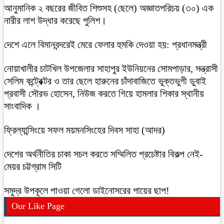
আনুমানিক ২ বছরের জীবিত শিশুসহ (ছেলে) অজ্ঞাতপরিচয় (৩০) এক
নারীর লাশ উদ্ধার করেছে পুলিশ।
দেশে এলে বিমানবন্দরেই মেরে ফেলার হুমকি দেওয়া হয়: প্রধানমন্ত্রী
নোয়াখালীর চাটখিল উপজেলার সাহাপুর ইউনিয়নের সোমপাড়ার, সন্ত্রাসী
সেলিম কন্ট্রেক্টর ও তার ছেলে হারুনের চাঁদাবাজিতে ভুক্তভুগী ডুবাই
প্রবাসী সৌরভ হোসেন, নিউজ করতে গিয়ে হামলার শিকার স্থানীয়
সাংবাদিক ।
ফ্রিল্যান্সিংয়ে সফল ময়মনসিংহের দিবস সাহা (আদর)
দেশের অর্থনীতির চাকা সচল করতে সম্মিলিত প্রচেষ্টার বিকল্প নেই-
মেয়র চট্টগ্রাম সিটি
সমুদ্র উপকূলে পাওয়া গেলো ডাইনোসরের পায়ের ছাপ!
Our Like Page