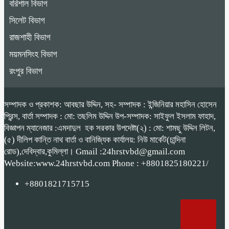
বরিশাল বিভাগ
সিলেট বিভাগ
রাজশাহী বিভাগ
ময়মনসিংহ বিভাগ
রংপুর বিভাগ
সম্পাদক ও প্রকাশক: আবছার উদ্দিন, সহ- সম্পাদক : ইন্জিনিয়ার মহাসিন হোসেন
প্রিন্স, বার্তা সম্পাদক : মো: তছলিম উদ্দিন উপ-সম্পাদক: সাইফুল ইসলাম ফাহাদ,
বিজ্ঞাপন ম্যানেজার :এমদাদুল হক সরকার উপদেষ্টা(২) : মো: শামছু উদ্দিন লিটন,
(৫) দীলিপ কান্তি নাথ বার্তা ও বানিজ্যিক কার্যালয়: নিউ মার্কেট(চান্দিনা
রোড),দেবিদ্বার,কুমিল্লা। Gmail :24hrstvbd@gmail.com
Website:www.24hrstvbd.com Phone : +8801825180221/
+8801821715715