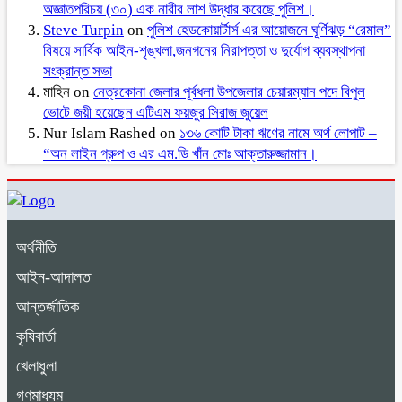
অজ্ঞাতপরিচয় (৩০) এক নারীর লাশ উদ্ধার করেছে পুলিশ।
Steve Turpin
on
পুলিশ হেডকোয়ার্টার্স এর আয়োজনে ঘূর্ণিঝড় “রেমাল”
বিষয়ে সার্বিক আইন-শৃঙ্খলা,জনগনের নিরাপত্তা ও দুর্যোগ ব্যবস্থাপনা
সংক্রান্ত সভা
মাহিন
on
নেত্রকোনা জেলার পূর্বধলা উপজেলার চেয়ারম্যান পদে বিপুল
ভোটে জয়ী হয়েছেন এটিএম ফয়জুর সিরাজ জুয়েল
Nur Islam Rashed
on
১৩৬ কোটি টাকা ঋণের নামে অর্থ লোপাট –
“অন লাইন গ্রুপ ও এর এম.ডি খাঁন মোঃ আক্তারুজ্জামান।
অর্থনীতি
আইন-আদালত
আন্তর্জাতিক
কৃষিবার্তা
খেলাধুলা
গণমাধ্যম