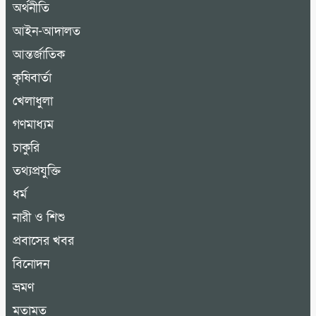
অর্থনীতি
আইন-আদালত
আন্তর্জাতিক
কৃষিবার্তা
খেলাধুলা
গণমাধ্যম
চাকুরি
তথ্যপ্রযুক্তি
ধর্ম
নারী ও শিশু
প্রবাসের খবর
বিনোদন
ভ্রমণ
মতামত