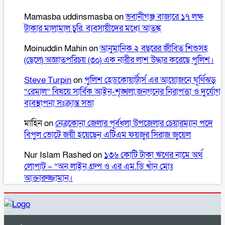
Mamasba uddinsmasba
on
ভবানীগঞ্জ বাজারে ১৭ লক্ষ
টাকার মালামাল চুরি, ব্যবসায়ীদের মধ্যে আতঙ্ক
Moinuddin Mahin
on
আনুমানিক ২ বছরের জীবিত শিশুসহ
(ছেলে) অজ্ঞাতপরিচয় (৩০) এক নারীর লাশ উদ্ধার করেছে পুলিশ।
Steve Turpin
on
পুলিশ হেডকোয়ার্টার্স এর আয়োজনে ঘূর্ণিঝড়
“রেমাল” বিষয়ে সার্বিক আইন-শৃঙ্খলা,জনগনের নিরাপত্তা ও দুর্যোগ
ব্যবস্থাপনা সংক্রান্ত সভা
মাহিন
on
নেত্রকোনা জেলার পূর্বধলা উপজেলার চেয়ারম্যান পদে
বিপুল ভোটে জয়ী হয়েছেন এটিএম ফয়জুর সিরাজ জুয়েল
Nur Islam Rashed
on
১৩৬ কোটি টাকা ঋণের নামে অর্থ
লোপাট – “অন লাইন গ্রুপ ও এর এম.ডি খাঁন মোঃ
আক্তারুজ্জামান।