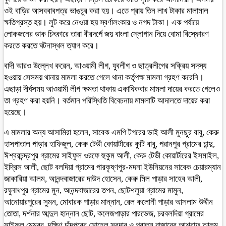
ওই বাড়ির আসববাবপত্র ভাঙচুর করা হয়। এতে প্রায় তিন লাখ টাকার মালামাল
ক্ষতিগ্রস্ত হয়। লুট করে নেওয়া হয় স্বর্ণালংকার ও নগদ টাকা। এক পর্যায়ে
লোকজনের ডাক চিৎকারে তারা বীরদর্পে জয় বাংলা স্লোগান দিয়ে বোমা বিস্ফোরণ
করতে করতে ঘটনাস্থল ত্যাগ করে।
বাদী আরও উল্লেখ করেন, আওয়ামী লীগ, যুবলীগ ও ছাত্রলীগের সক্রিয় সদস্য
হওয়ায় সেসময় থানায় মামলা করতে গেলে থানা কর্তৃপক্ষ মামলা গ্রহণ করেনি।
এছাড়া দীর্ঘসময় আওয়ামী লীগ ক্ষমতা থাকায় একাধিকবার মামলা দায়ের করতে গেলেও
তা গ্রহণ করা হয়নি। বর্তমান পরিস্থিতি বিবেচনায় মামলাটি আদালতে দায়ের করা
হয়েছে।
এ মামলার অন্য আসামিরা হলেন, সাবেক এমপি টগরের ভাই আলী মুনছুর বাবু, কেরু
হাসপাতাল পাড়ার হাফিজুল, কেরু টেডী কোয়ার্টারের কুটি বাবু, পরানপুর গ্রামের চান্দু,
ঈশ্বরচন্দ্রপুর গ্রামের সাইফুল ওরফে হুকুম আলী, কেরু টেডী কোয়ার্টারের ইসমাইল,
ইদ্রিস আলী, ছোট বলদিয়া গ্রামের পারকৃষ্ণপুর-মদনা ইউনিয়নের সাবেক চেয়ারম্যান
জাকারিয়া আলম, আনন্দবাজারের দাউদ হোসেন, কেরু মিল পাড়ার সাহেব আলী,
রঘুনাথপুর গ্রামের মুন, আনন্দবাজারের তপন, ছোটশলুয়া গ্রামের মামুন,
আনোয়ারপুরের সুমন, মোবারক পাড়ার মান্নান, রেল কলোনী পাড়ার আসলাম উদ্দীন
তোতা, দর্শনার আব্দুল হান্নান ছোট, কলেজপাড়ার পারভেজ, চরবলদিয়া গ্রামের
সাইফুল মেম্বর, দক্ষিণ চাঁদপুরের সোহেল সরদার ও পুরাতন বাজারের আশরাফ আলম