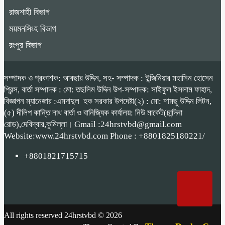
রাজশাহী বিভাগ
ময়মনসিংহ বিভাগ
রংপুর বিভাগ
সম্পাদক ও প্রকাশক: আবছার উদ্দিন, সহ- সম্পাদক : ইন্জিনিয়ার মহাসিন হোসেন
প্রিন্স, বার্তা সম্পাদক : মো: তছলিম উদ্দিন উপ-সম্পাদক: সাইফুল ইসলাম ফাহাদ,
বিজ্ঞাপন ম্যানেজার :এমদাদুল হক সরকার উপদেষ্টা(২) : মো: শামছু উদ্দিন লিটন,
(৫) দীলিপ কান্তি নাথ বার্তা ও বানিজ্যিক কার্যালয়: নিউ মার্কেট(চান্দিনা
রোড),দেবিদ্বার,কুমিল্লা। Gmail :24hrstvbd@gmail.com
Website:www.24hrstvbd.com Phone : +8801825180221/
+8801821715715
All rights reserved 24hrstvbd © 2026