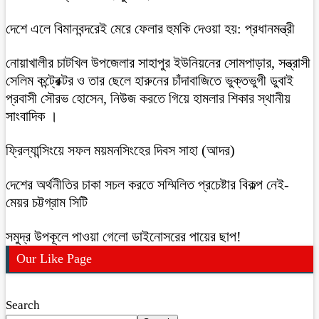
দেশে এলে বিমানবন্দরেই মেরে ফেলার হুমকি দেওয়া হয়: প্রধানমন্ত্রী
নোয়াখালীর চাটখিল উপজেলার সাহাপুর ইউনিয়নের সোমপাড়ার, সন্ত্রাসী
সেলিম কন্ট্রেক্টর ও তার ছেলে হারুনের চাঁদাবাজিতে ভুক্তভুগী ডুবাই
প্রবাসী সৌরভ হোসেন, নিউজ করতে গিয়ে হামলার শিকার স্থানীয়
সাংবাদিক ।
ফ্রিল্যান্সিংয়ে সফল ময়মনসিংহের দিবস সাহা (আদর)
দেশের অর্থনীতির চাকা সচল করতে সম্মিলিত প্রচেষ্টার বিকল্প নেই-
মেয়র চট্টগ্রাম সিটি
সমুদ্র উপকূলে পাওয়া গেলো ডাইনোসরের পায়ের ছাপ!
Our Like Page
Search