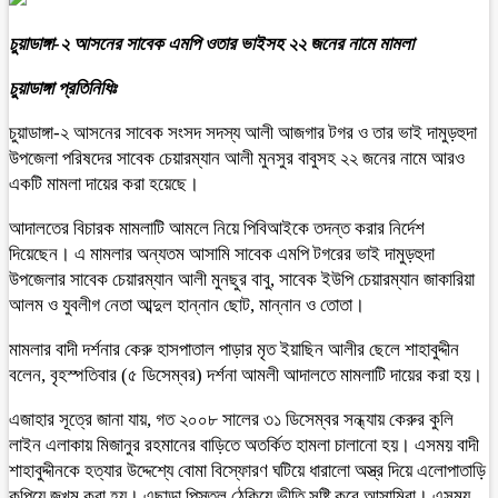
চুয়াডাঙ্গা-২ আসনের সাবেক এমপি ওতার ভাইসহ ২২ জনের নামে মামলা
চুয়াডাঙ্গা প্রতিনিধিঃ
চুয়াডাঙ্গা-২ আসনের সাবেক সংসদ সদস্য আলী আজগার টগর ও তার ভাই দামুড়হুদা
উপজেলা পরিষদের সাবেক চেয়ারম্যান আলী মুনসুর বাবুসহ ২২ জনের নামে আরও
একটি মামলা দায়ের করা হয়েছে।
আদালতের বিচারক মামলাটি আমলে নিয়ে পিবিআইকে তদন্ত করার নির্দেশ
দিয়েছেন। এ মামলার অন্যতম আসামি সাবেক এমপি টগরের ভাই দামুড়হুদা
উপজেলার সাবেক চেয়ারম্যান আলী মুনছুর বাবু, সাবেক ইউপি চেয়ারম্যান জাকারিয়া
আলম ও যুবলীগ নেতা আব্দুল হান্নান ছোট, মান্নান ও তোতা।
মামলার বাদী দর্শনার কেরু হাসপাতাল পাড়ার মৃত ইয়াছিন আলীর ছেলে শাহাবুদ্দীন
বলেন, বৃহস্পতিবার (৫ ডিসেম্বর) দর্শনা আমলী আদালতে মামলাটি দায়ের করা হয়।
এজাহার সূত্রে জানা যায়, গত ২০০৮ সালের ৩১ ডিসেম্বর সন্ধ্যায় কেরুর কুলি
লাইন এলাকায় মিজানুর রহমানের বাড়িতে অতর্কিত হামলা চালানো হয়। এসময় বাদী
শাহাবুদ্দীনকে হত্যার উদ্দেশ্যে বোমা বিস্ফোরণ ঘটিয়ে ধারালো অস্ত্র দিয়ে এলোপাতাড়ি
কুপিয়ে জখম করা হয়। এছাড়া পিস্তল ঠেকিয়ে ভীতি সৃষ্টি করে আসামিরা। এসময়