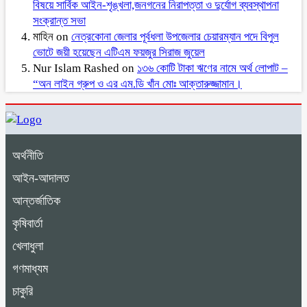
বিষয়ে সার্বিক আইন-শৃঙ্খলা,জনগনের নিরাপত্তা ও দুর্যোগ ব্যবস্থাপনা
সংক্রান্ত সভা
মাহিন
on
নেত্রকোনা জেলার পূর্বধলা উপজেলার চেয়ারম্যান পদে বিপুল
ভোটে জয়ী হয়েছেন এটিএম ফয়জুর সিরাজ জুয়েল
Nur Islam Rashed
on
১৩৬ কোটি টাকা ঋণের নামে অর্থ লোপাট –
“অন লাইন গ্রুপ ও এর এম.ডি খাঁন মোঃ আক্তারুজ্জামান।
অর্থনীতি
আইন-আদালত
আন্তর্জাতিক
কৃষিবার্তা
খেলাধুলা
গণমাধ্যম
চাকুরি