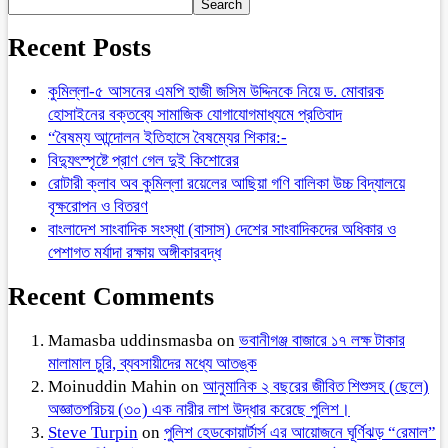
Search
Recent Posts
কুমিল্লা-৫ আসনের এমপি হাজী জসিম উদ্দিনকে নিয়ে ড. মোবারক
হোসাইনের বক্তব্যে সামাজিক যোগাযোগমাধ্যমে প্রতিবাদ
“বৈষম্য আন্দোলন ইতিহাসে বৈষম্যের শিকার:-
বিদ্যুৎস্পৃষ্টে প্রাণ গেল দুই কিশোরের
রোটারী ক্লাব অব কুমিল্লা রয়েলের আছিয়া গণি বালিকা উচ্চ বিদ্যালয়ে
বৃক্ষরোপন ও বিতরণ
বাংলাদেশ সাংবাদিক সংস্থা (বাসাস) দেশের সাংবাদিকদের অধিকার ও
পেশাগত মর্যাদা রক্ষায় অঙ্গীকারবদ্ধ
Recent Comments
Mamasba uddinsmasba
on
ভবানীগঞ্জ বাজারে ১৭ লক্ষ টাকার
মালামাল চুরি, ব্যবসায়ীদের মধ্যে আতঙ্ক
Moinuddin Mahin
on
আনুমানিক ২ বছরের জীবিত শিশুসহ (ছেলে)
অজ্ঞাতপরিচয় (৩০) এক নারীর লাশ উদ্ধার করেছে পুলিশ।
Steve Turpin
on
পুলিশ হেডকোয়ার্টার্স এর আয়োজনে ঘূর্ণিঝড় “রেমাল”