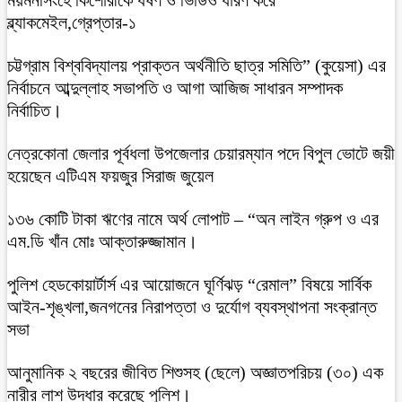
ব্ল্যাকমেইল,গ্রেপ্তার-১
চট্টগ্রাম বিশ্ববিদ্যালয় প্রাক্তন অর্থনীতি ছাত্র সমিতি” (কুয়েসা) এর
নির্বাচনে আব্দুল্লাহ সভাপতি ও আগা আজিজ সাধারন সম্পাদক
নির্বাচিত।
নেত্রকোনা জেলার পূর্বধলা উপজেলার চেয়ারম্যান পদে বিপুল ভোটে জয়ী
হয়েছেন এটিএম ফয়জুর সিরাজ জুয়েল
১৩৬ কোটি টাকা ঋণের নামে অর্থ লোপাট – “অন লাইন গ্রুপ ও এর
এম.ডি খাঁন মোঃ আক্তারুজ্জামান।
পুলিশ হেডকোয়ার্টার্স এর আয়োজনে ঘূর্ণিঝড় “রেমাল” বিষয়ে সার্বিক
আইন-শৃঙ্খলা,জনগনের নিরাপত্তা ও দুর্যোগ ব্যবস্থাপনা সংক্রান্ত
সভা
আনুমানিক ২ বছরের জীবিত শিশুসহ (ছেলে) অজ্ঞাতপরিচয় (৩০) এক
নারীর লাশ উদ্ধার করেছে পুলিশ।