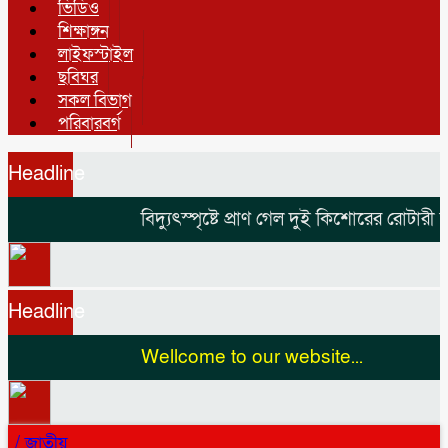
ভিডিও
শিক্ষাঙ্গন
লাইফস্টাইল
ছবিঘর
সকল বিভাগ
পরিবারবর্গ
Headline
বিদ্যুৎস্পৃষ্টে প্রাণ গেল দুই কিশোরের
রোটারী ক্লা
Headline
Wellcome to our website...
/
জাতীয়