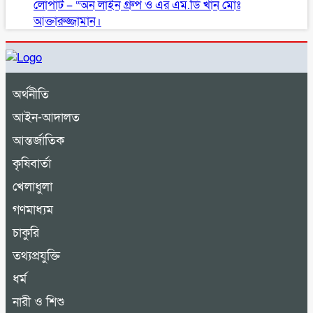
লোপাট – “অন লাইন গ্রুপ ও এর এম.ডি খাঁন মোঃ
আক্তারুজ্জামান।
অর্থনীতি
আইন-আদালত
আন্তর্জাতিক
কৃষিবার্তা
খেলাধুলা
গণমাধ্যম
চাকুরি
তথ্যপ্রযুক্তি
ধর্ম
নারী ও শিশু