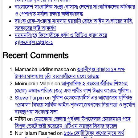
বাংলাদেশ সাংবাদিক সংস্থা (বাসাস) দেশের সাংবাদিকদের অধিকার
ও পেশাগত মর্যাদা রক্ষায় অঙ্গীকারবদ্ধ
ব্যাংক চেক-সংক্রান্ত মামলায় হয়রানি রোধে আইন সংস্কারের দাবি,
সরকারের দৃষ্টি আকর্ষণ
ময়মনসিংহে কিশোরীকে ধর্ষণ ও ভিডিও ধারণ করে
ব্ল্যাকমেইল,গ্রেপ্তার-১
Recent Comments
Mamasba uddinsmasba
on
ভবানীগঞ্জ বাজারে ১৭ লক্ষ
টাকার মালামাল চুরি, ব্যবসায়ীদের মধ্যে আতঙ্ক
Moinuddin Mahin
on
আনুমানিক ২ বছরের জীবিত শিশুসহ
(ছেলে) অজ্ঞাতপরিচয় (৩০) এক নারীর লাশ উদ্ধার করেছে পুলিশ।
Steve Turpin
on
পুলিশ হেডকোয়ার্টার্স এর আয়োজনে ঘূর্ণিঝড়
“রেমাল” বিষয়ে সার্বিক আইন-শৃঙ্খলা,জনগনের নিরাপত্তা ও দুর্যোগ
ব্যবস্থাপনা সংক্রান্ত সভা
মাহিন
on
নেত্রকোনা জেলার পূর্বধলা উপজেলার চেয়ারম্যান পদে
বিপুল ভোটে জয়ী হয়েছেন এটিএম ফয়জুর সিরাজ জুয়েল
Nur Islam Rashed
on
১৩৬ কোটি টাকা ঋণের নামে অর্থ