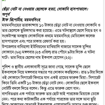
ছেঁড়া নোট না নেওয়ায় ছেলেকে হত্যা, দোকানি হাসপাতালে।
অপুর্ব
ষ্টাফ রিপোর্টার, ময়মনসিংহ
ময়মনসিংহের তারাকান্দায় ১০ টাকার ছেঁড়া নোট না নেওয়ায় দোকানি ও
তার ছেলেকে ছুরিকাঘাত করা হয়েছে। এতে ঘটনাস্থলে ছেলে নিহত হন ও
সংকটাপন্ন অবস্থায় দোকানিকে প্রথমে ময়মনসিংহ মেডিকেল কলেজ
হাসপাতালে এবং পরে ঢাকায় রেফার্ড করা হয়।
উপজেলার বানিহালা ইউনিয়নের মাঝিয়ালি বাজারে সাদেক মুন্সির
দোকানে (৬২) মঙ্গলবার (২৩ এপ্রিল) রাত পৌনে ৯টার দিকে এ ঘটনা
ঘটে। তার নিহত ছেলের নাম ইকবাল হোসেন (২২)।
পুলিশ ও স্থানীয় এলাকাবাসী সূত্রে জানা গেছে, সাদেক মুন্সি ছেলে
ইকবালকে নিয়ে মঙ্গলবার সন্ধ্যার পর দোকান করছিলেন। রাত ৮টার দিকে
ওই দোকানে সিগারেট কিনতে যান একই গ্রামের ফারুক মিয়া। সিগারেট
কিনে তিনি একটি ১০ টাকার ছেঁড়া নোট দেন। দোকানির ছেলে ইকবাল
নোটটি বদলে দিতে বলেন। কিন্তু এতে ফারুক রেগে যান।
বাগবিতণ্ডার এক পর্যায়ে ফারুক তার ছোট ভাই পারভেজ মিয়াকে ডেকে
নেন। পরে কথা কাটাকাটির এক পর্যায়ে পারভেজ তার সঙ্গে আনা ছুরি
দিয়ে দোকানের ভেতরেই ইকবালকে এলোপাথাড়ি আঘাত শুরু করেন।