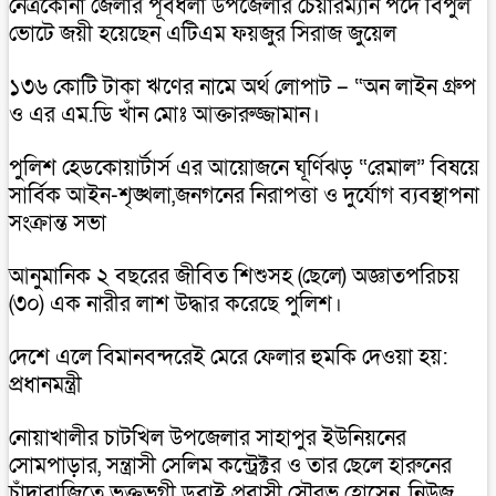
নেত্রকোনা জেলার পূর্বধলা উপজেলার চেয়ারম্যান পদে বিপুল
ভোটে জয়ী হয়েছেন এটিএম ফয়জুর সিরাজ জুয়েল
১৩৬ কোটি টাকা ঋণের নামে অর্থ লোপাট – “অন লাইন গ্রুপ
ও এর এম.ডি খাঁন মোঃ আক্তারুজ্জামান।
পুলিশ হেডকোয়ার্টার্স এর আয়োজনে ঘূর্ণিঝড় “রেমাল” বিষয়ে
সার্বিক আইন-শৃঙ্খলা,জনগনের নিরাপত্তা ও দুর্যোগ ব্যবস্থাপনা
সংক্রান্ত সভা
আনুমানিক ২ বছরের জীবিত শিশুসহ (ছেলে) অজ্ঞাতপরিচয়
(৩০) এক নারীর লাশ উদ্ধার করেছে পুলিশ।
দেশে এলে বিমানবন্দরেই মেরে ফেলার হুমকি দেওয়া হয়:
প্রধানমন্ত্রী
নোয়াখালীর চাটখিল উপজেলার সাহাপুর ইউনিয়নের
সোমপাড়ার, সন্ত্রাসী সেলিম কন্ট্রেক্টর ও তার ছেলে হারুনের
চাঁদাবাজিতে ভুক্তভুগী ডুবাই প্রবাসী সৌরভ হোসেন, নিউজ