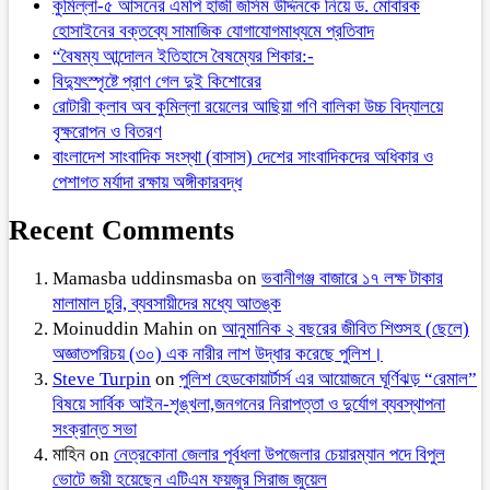
কুমিল্লা-৫ আসনের এমপি হাজী জসিম উদ্দিনকে নিয়ে ড. মোবারক
হোসাইনের বক্তব্যে সামাজিক যোগাযোগমাধ্যমে প্রতিবাদ
“বৈষম্য আন্দোলন ইতিহাসে বৈষম্যের শিকার:-
বিদ্যুৎস্পৃষ্টে প্রাণ গেল দুই কিশোরের
রোটারী ক্লাব অব কুমিল্লা রয়েলের আছিয়া গণি বালিকা উচ্চ বিদ্যালয়ে
বৃক্ষরোপন ও বিতরণ
বাংলাদেশ সাংবাদিক সংস্থা (বাসাস) দেশের সাংবাদিকদের অধিকার ও
পেশাগত মর্যাদা রক্ষায় অঙ্গীকারবদ্ধ
Recent Comments
Mamasba uddinsmasba
on
ভবানীগঞ্জ বাজারে ১৭ লক্ষ টাকার
মালামাল চুরি, ব্যবসায়ীদের মধ্যে আতঙ্ক
Moinuddin Mahin
on
আনুমানিক ২ বছরের জীবিত শিশুসহ (ছেলে)
অজ্ঞাতপরিচয় (৩০) এক নারীর লাশ উদ্ধার করেছে পুলিশ।
Steve Turpin
on
পুলিশ হেডকোয়ার্টার্স এর আয়োজনে ঘূর্ণিঝড় “রেমাল”
বিষয়ে সার্বিক আইন-শৃঙ্খলা,জনগনের নিরাপত্তা ও দুর্যোগ ব্যবস্থাপনা
সংক্রান্ত সভা
মাহিন
on
নেত্রকোনা জেলার পূর্বধলা উপজেলার চেয়ারম্যান পদে বিপুল
ভোটে জয়ী হয়েছেন এটিএম ফয়জুর সিরাজ জুয়েল