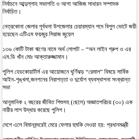
নির্বাচনে আব্দুল্লাহ সভাপতি ও আগা আজিজ সাধারন সম্পাদক
নির্বাচিত।
নেত্রকোনা জেলার পূর্বধলা উপজেলার চেয়ারম্যান পদে বিপুল ভোটে জয়ী
হয়েছেন এটিএম ফয়জুর সিরাজ জুয়েল
১৩৬ কোটি টাকা ঋণের নামে অর্থ লোপাট – “অন লাইন গ্রুপ ও এর
এম.ডি খাঁন মোঃ আক্তারুজ্জামান।
পুলিশ হেডকোয়ার্টার্স এর আয়োজনে ঘূর্ণিঝড় “রেমাল” বিষয়ে সার্বিক
আইন-শৃঙ্খলা,জনগনের নিরাপত্তা ও দুর্যোগ ব্যবস্থাপনা সংক্রান্ত
সভা
আনুমানিক ২ বছরের জীবিত শিশুসহ (ছেলে) অজ্ঞাতপরিচয় (৩০) এক
নারীর লাশ উদ্ধার করেছে পুলিশ।
দেশে এলে বিমানবন্দরেই মেরে ফেলার হুমকি দেওয়া হয়: প্রধানমন্ত্রী