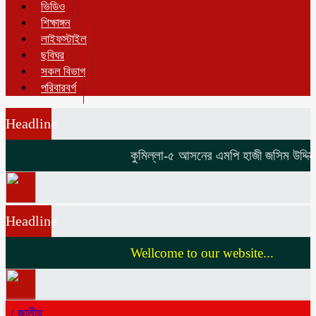
ভিডিও
শিক্ষাঙ্গন
লাইফস্টাইল
ছবিঘর
সকল বিভাগ
পরিবারবর্গ
Headline
কুমিল্লা-৫ আসনের এমপি হাজী জসিম উদ্দিনকে 
Headline
Wellcome to our website...
/
জাতীয়