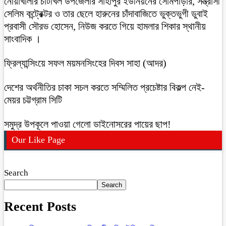
নোয়াখালীর চাটখিল উপজেলার সাহাপুর ইউনিয়নের সোমপাড়ার, সন্ত্রাসী
সেলিম কন্ট্রেক্টর ও তার ছেলে হারুনের চাঁদাবাজিতে ভুক্তভুগী ডুবাই
প্রবাসী সৌরভ হোসেন, নিউজ করতে গিয়ে হামলার শিকার স্থানীয়
সাংবাদিক ।
ফ্রিল্যান্সিংয়ে সফল ময়মনসিংহের দিবস সাহা (আদর)
দেশের অর্থনীতির চাকা সচল করতে সম্মিলিত প্রচেষ্টার বিকল্প নেই-
মেয়র চট্টগ্রাম সিটি
সমুদ্র উপকূলে পাওয়া গেলো ডাইনোসরের পায়ের ছাপ!
Our Like Page
Search
Search
Recent Posts