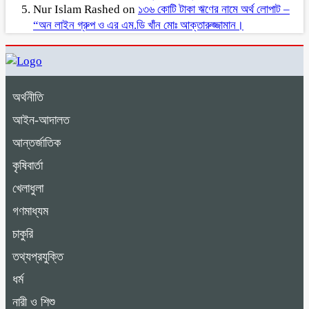
Nur Islam Rashed
on
১৩৬ কোটি টাকা ঋণের নামে অর্থ লোপাট –
“অন লাইন গ্রুপ ও এর এম.ডি খাঁন মোঃ আক্তারুজ্জামান।
অর্থনীতি
আইন-আদালত
আন্তর্জাতিক
কৃষিবার্তা
খেলাধুলা
গণমাধ্যম
চাকুরি
তথ্যপ্রযুক্তি
ধর্ম
নারী ও শিশু