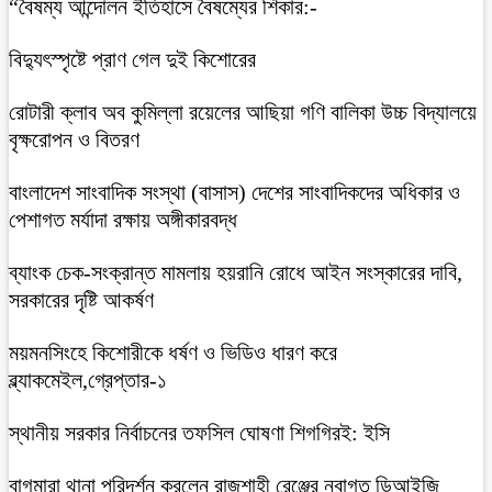
“বৈষম্য আন্দোলন ইতিহাসে বৈষম্যের শিকার:-
বিদ্যুৎস্পৃষ্টে প্রাণ গেল দুই কিশোরের
রোটারী ক্লাব অব কুমিল্লা রয়েলের আছিয়া গণি বালিকা উচ্চ বিদ্যালয়ে
বৃক্ষরোপন ও বিতরণ
বাংলাদেশ সাংবাদিক সংস্থা (বাসাস) দেশের সাংবাদিকদের অধিকার ও
পেশাগত মর্যাদা রক্ষায় অঙ্গীকারবদ্ধ
ব্যাংক চেক-সংক্রান্ত মামলায় হয়রানি রোধে আইন সংস্কারের দাবি,
সরকারের দৃষ্টি আকর্ষণ
ময়মনসিংহে কিশোরীকে ধর্ষণ ও ভিডিও ধারণ করে
ব্ল্যাকমেইল,গ্রেপ্তার-১
স্থানীয় সরকার নির্বাচনের তফসিল ঘোষণা শিগগিরই: ইসি
বাগমারা থানা পরিদর্শন করলেন রাজশাহী রেঞ্জের নবাগত ডিআইজি