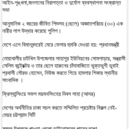
আইন-শৃঙ্খলা,জনগনের নিরাপত্তা ও দুর্যোগ ব্যবস্থাপনা সংক্রান্ত
সভা
আনুমানিক ২ বছরের জীবিত শিশুসহ (ছেলে) অজ্ঞাতপরিচয় (৩০) এক
নারীর লাশ উদ্ধার করেছে পুলিশ।
দেশে এলে বিমানবন্দরেই মেরে ফেলার হুমকি দেওয়া হয়: প্রধানমন্ত্রী
নোয়াখালীর চাটখিল উপজেলার সাহাপুর ইউনিয়নের সোমপাড়ার, সন্ত্রাসী
সেলিম কন্ট্রেক্টর ও তার ছেলে হারুনের চাঁদাবাজিতে ভুক্তভুগী ডুবাই
প্রবাসী সৌরভ হোসেন, নিউজ করতে গিয়ে হামলার শিকার স্থানীয়
সাংবাদিক ।
ফ্রিল্যান্সিংয়ে সফল ময়মনসিংহের দিবস সাহা (আদর)
দেশের অর্থনীতির চাকা সচল করতে সম্মিলিত প্রচেষ্টার বিকল্প নেই-
মেয়র চট্টগ্রাম সিটি
সমুদ্র উপকূলে পাওয়া গেলো ডাইনোসরের পায়ের ছাপ!