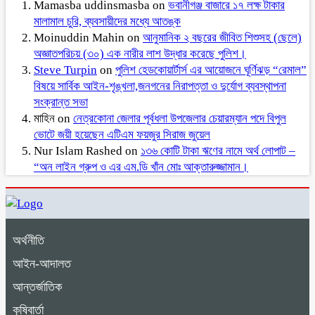
Mamasba uddinsmasba
on
ভবানীগঞ্জ বাজারে ১৭ লক্ষ টাকার
মালামাল চুরি, ব্যবসায়ীদের মধ্যে আতঙ্ক
Moinuddin Mahin
on
আনুমানিক ২ বছরের জীবিত শিশুসহ (ছেলে)
অজ্ঞাতপরিচয় (৩০) এক নারীর লাশ উদ্ধার করেছে পুলিশ।
Steve Turpin
on
পুলিশ হেডকোয়ার্টার্স এর আয়োজনে ঘূর্ণিঝড় “রেমাল”
বিষয়ে সার্বিক আইন-শৃঙ্খলা,জনগনের নিরাপত্তা ও দুর্যোগ ব্যবস্থাপনা
সংক্রান্ত সভা
মাহিন
on
নেত্রকোনা জেলার পূর্বধলা উপজেলার চেয়ারম্যান পদে বিপুল
ভোটে জয়ী হয়েছেন এটিএম ফয়জুর সিরাজ জুয়েল
Nur Islam Rashed
on
১৩৬ কোটি টাকা ঋণের নামে অর্থ লোপাট –
“অন লাইন গ্রুপ ও এর এম.ডি খাঁন মোঃ আক্তারুজ্জামান।
অর্থনীতি
আইন-আদালত
আন্তর্জাতিক
কৃষিবার্তা