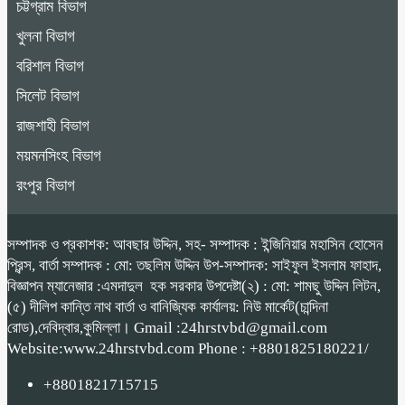
চট্টগ্রাম বিভাগ
খুলনা বিভাগ
বরিশাল বিভাগ
সিলেট বিভাগ
রাজশাহী বিভাগ
ময়মনসিংহ বিভাগ
রংপুর বিভাগ
সম্পাদক ও প্রকাশক: আবছার উদ্দিন, সহ- সম্পাদক : ইন্জিনিয়ার মহাসিন হোসেন
প্রিন্স, বার্তা সম্পাদক : মো: তছলিম উদ্দিন উপ-সম্পাদক: সাইফুল ইসলাম ফাহাদ,
বিজ্ঞাপন ম্যানেজার :এমদাদুল হক সরকার উপদেষ্টা(২) : মো: শামছু উদ্দিন লিটন,
(৫) দীলিপ কান্তি নাথ বার্তা ও বানিজ্যিক কার্যালয়: নিউ মার্কেট(চান্দিনা
রোড),দেবিদ্বার,কুমিল্লা। Gmail :24hrstvbd@gmail.com
Website:www.24hrstvbd.com Phone : +8801825180221/
+8801821715715