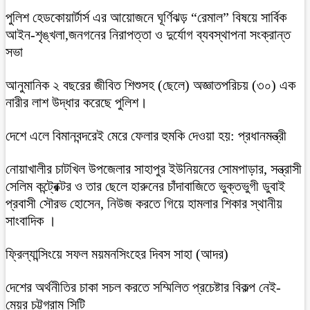
পুলিশ হেডকোয়ার্টার্স এর আয়োজনে ঘূর্ণিঝড় “রেমাল” বিষয়ে সার্বিক
আইন-শৃঙ্খলা,জনগনের নিরাপত্তা ও দুর্যোগ ব্যবস্থাপনা সংক্রান্ত
সভা
আনুমানিক ২ বছরের জীবিত শিশুসহ (ছেলে) অজ্ঞাতপরিচয় (৩০) এক
নারীর লাশ উদ্ধার করেছে পুলিশ।
দেশে এলে বিমানবন্দরেই মেরে ফেলার হুমকি দেওয়া হয়: প্রধানমন্ত্রী
নোয়াখালীর চাটখিল উপজেলার সাহাপুর ইউনিয়নের সোমপাড়ার, সন্ত্রাসী
সেলিম কন্ট্রেক্টর ও তার ছেলে হারুনের চাঁদাবাজিতে ভুক্তভুগী ডুবাই
প্রবাসী সৌরভ হোসেন, নিউজ করতে গিয়ে হামলার শিকার স্থানীয়
সাংবাদিক ।
ফ্রিল্যান্সিংয়ে সফল ময়মনসিংহের দিবস সাহা (আদর)
দেশের অর্থনীতির চাকা সচল করতে সম্মিলিত প্রচেষ্টার বিকল্প নেই-
মেয়র চট্টগ্রাম সিটি