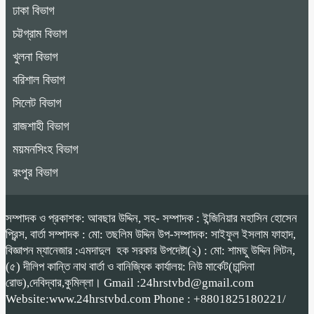
ঢাকা বিভাগ
চট্টগ্রাম বিভাগ
খুলনা বিভাগ
বরিশাল বিভাগ
সিলেট বিভাগ
রাজশাহী বিভাগ
ময়মনসিংহ বিভাগ
রংপুর বিভাগ
সম্পাদক ও প্রকাশক: আবছার উদ্দিন, সহ- সম্পাদক : ইন্জিনিয়ার মহাসিন হোসেন
প্রিন্স, বার্তা সম্পাদক : মো: তছলিম উদ্দিন উপ-সম্পাদক: সাইফুল ইসলাম ফাহাদ,
বিজ্ঞাপন ম্যানেজার :এমদাদুল হক সরকার উপদেষ্টা(২) : মো: শামছু উদ্দিন লিটন,
(৫) দীলিপ কান্তি নাথ বার্তা ও বানিজ্যিক কার্যালয়: নিউ মার্কেট(চান্দিনা
রোড),দেবিদ্বার,কুমিল্লা। Gmail :24hrstvbd@gmail.com
Website:www.24hrstvbd.com Phone : +8801825180221/