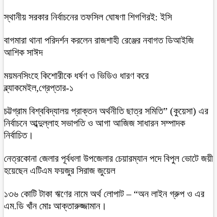
স্থানীয় সরকার নির্বাচনের তফসিল ঘোষণা শিগগিরই: ইসি
বাগমারা থানা পরিদর্শন করলেন রাজশাহী রেঞ্জের নবাগত ডিআইজি
আশিক সাঈদ
ময়মনসিংহে কিশোরীকে ধর্ষণ ও ভিডিও ধারণ করে
ব্ল্যাকমেইল,গ্রেপ্তার-১
চট্টগ্রাম বিশ্ববিদ্যালয় প্রাক্তন অর্থনীতি ছাত্র সমিতি” (কুয়েসা) এর
নির্বাচনে আব্দুল্লাহ সভাপতি ও আগা আজিজ সাধারন সম্পাদক
নির্বাচিত।
নেত্রকোনা জেলার পূর্বধলা উপজেলার চেয়ারম্যান পদে বিপুল ভোটে জয়ী
হয়েছেন এটিএম ফয়জুর সিরাজ জুয়েল
১৩৬ কোটি টাকা ঋণের নামে অর্থ লোপাট – “অন লাইন গ্রুপ ও এর
এম.ডি খাঁন মোঃ আক্তারুজ্জামান।