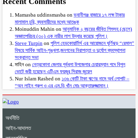
Recent Comments
Mamasba uddinsmasba
on
ভবানীগঞ্জ বাজারে ১৭ লক্ষ টাকার
মালামাল চুরি, ব্যবসায়ীদের মধ্যে আতঙ্ক
Moinuddin Mahin
on
আনুমানিক ২ বছরের জীবিত শিশুসহ (ছেলে)
অজ্ঞাতপরিচয় (৩০) এক নারীর লাশ উদ্ধার করেছে পুলিশ।
Steve Turpin
on
পুলিশ হেডকোয়ার্টার্স এর আয়োজনে ঘূর্ণিঝড় “রেমাল”
বিষয়ে সার্বিক আইন-শৃঙ্খলা,জনগনের নিরাপত্তা ও দুর্যোগ ব্যবস্থাপনা
সংক্রান্ত সভা
মাহিন
on
নেত্রকোনা জেলার পূর্বধলা উপজেলার চেয়ারম্যান পদে বিপুল
ভোটে জয়ী হয়েছেন এটিএম ফয়জুর সিরাজ জুয়েল
Nur Islam Rashed
on
১৩৬ কোটি টাকা ঋণের নামে অর্থ লোপাট –
“অন লাইন গ্রুপ ও এর এম.ডি খাঁন মোঃ আক্তারুজ্জামান।
অর্থনীতি
আইন-আদালত