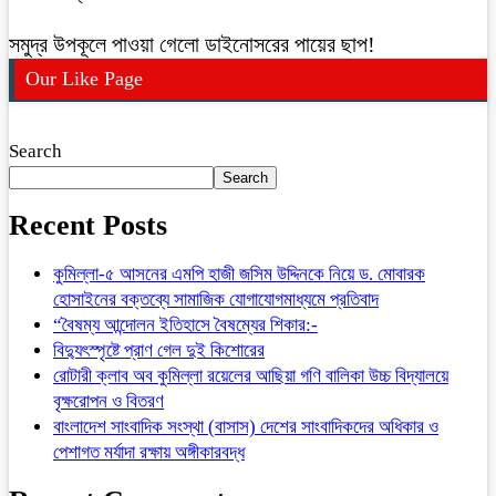
সমুদ্র উপকূলে পাওয়া গেলো ডাইনোসরের পায়ের ছাপ!
Our Like Page
Search
Search
Recent Posts
কুমিল্লা-৫ আসনের এমপি হাজী জসিম উদ্দিনকে নিয়ে ড. মোবারক
হোসাইনের বক্তব্যে সামাজিক যোগাযোগমাধ্যমে প্রতিবাদ
“বৈষম্য আন্দোলন ইতিহাসে বৈষম্যের শিকার:-
বিদ্যুৎস্পৃষ্টে প্রাণ গেল দুই কিশোরের
রোটারী ক্লাব অব কুমিল্লা রয়েলের আছিয়া গণি বালিকা উচ্চ বিদ্যালয়ে
বৃক্ষরোপন ও বিতরণ
বাংলাদেশ সাংবাদিক সংস্থা (বাসাস) দেশের সাংবাদিকদের অধিকার ও
পেশাগত মর্যাদা রক্ষায় অঙ্গীকারবদ্ধ