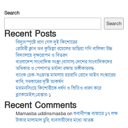
দাবি, সরকারের দৃষ্টি আকর্ষণ
Search
ময়মনসিংহে কিশোরীকে ধর্ষণ ও
Search
ভিডিও ধারণ করে
Recent Posts
ব্ল্যাকমেইল,গ্রেপ্তার-১
বিদ্যুৎস্পৃষ্টে প্রাণ গেল দুই কিশোরের
রোটারী ক্লাব অব কুমিল্লা রয়েলের আছিয়া গণি বালিকা উচ্চ
স্থানীয় সরকার নির্বাচনের তফসিল
বিদ্যালয়ে বৃক্ষরোপন ও বিতরণ
ঘোষণা শিগগিরই: ইসি
বাংলাদেশ সাংবাদিক সংস্থা (বাসাস) দেশের সাংবাদিকদের
অধিকার ও পেশাগত মর্যাদা রক্ষায় অঙ্গীকারবদ্ধ
ব্যাংক চেক-সংক্রান্ত মামলায় হয়রানি রোধে আইন সংস্কারের
দাবি, সরকারের দৃষ্টি আকর্ষণ
বাগমারা থানা পরিদর্শন করলেন
ময়মনসিংহে কিশোরীকে ধর্ষণ ও ভিডিও ধারণ করে
রাজশাহী রেঞ্জের নবাগত
ব্ল্যাকমেইল,গ্রেপ্তার-১
ডিআইজি আশিক সাঈদ
Recent Comments
Mamasba uddinsmasba
on
ভবানীগঞ্জ বাজারে ১৭ লক্ষ
ময়মনসিংহে কিশোরীকে ধর্ষণ ও
টাকার মালামাল চুরি, ব্যবসায়ীদের মধ্যে আতঙ্ক
ভিডিও ধারণ করে