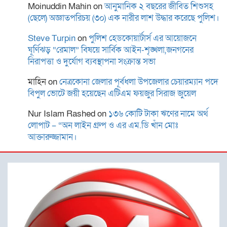
ব্ল্যাকমেইল,গ্রেপ্তার-১
Moinuddin Mahin
on
আনুমানিক ২ বছরের জীবিত শিশুসহ
(ছেলে) অজ্ঞাতপরিচয় (৩০) এক নারীর লাশ উদ্ধার করেছে পুলিশ।
জাতীয় সাংবাদিক সংস্থা ঢাকা
Steve Turpin
on
পুলিশ হেডকোয়ার্টার্স এর আয়োজনে
বিমানবন্দর থানা কমিটির পরিচিতি
ঘূর্ণিঝড় “রেমাল” বিষয়ে সার্বিক আইন-শৃঙ্খলা,জনগনের
নিরাপত্তা ও দুর্যোগ ব্যবস্থাপনা সংক্রান্ত সভা
সভা
মাহিন
on
নেত্রকোনা জেলার পূর্বধলা উপজেলার চেয়ারম্যান পদে
বিপুল ভোটে জয়ী হয়েছেন এটিএম ফয়জুর সিরাজ জুয়েল
কুষ্টিয়ার খোকসা উপজেলার
ওসমানপুর ইউনিয়নের দেবীনগর
Nur Islam Rashed
on
১৩৬ কোটি টাকা ঋণের নামে অর্থ
ব্রিক ফিল্ড এলাকায় গতরাত
লোপাট – “অন লাইন গ্রুপ ও এর এম.ডি খাঁন মোঃ
আনুমানিক ১টার দিকে একটি
আক্তারুজ্জামান।
মর্মান্তিক জোড়া হত্যাকাণ্ডের ঘটনা ঘটেছে।