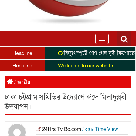
Toggle
navigation
বিদ্যুৎস্পৃষ্টে প্রাণ গেল দুই কিশোরের
র
Headline
Headline
Wellcome to our website...
/
জাতীয়
ঢাকা চট্টগ্রাম সমিতির উদ্যোগে ঈদে মিলাদুন্নবী
উদযাপন।
24Hrs Tv Bd.com
/ ২৫৮ Time View