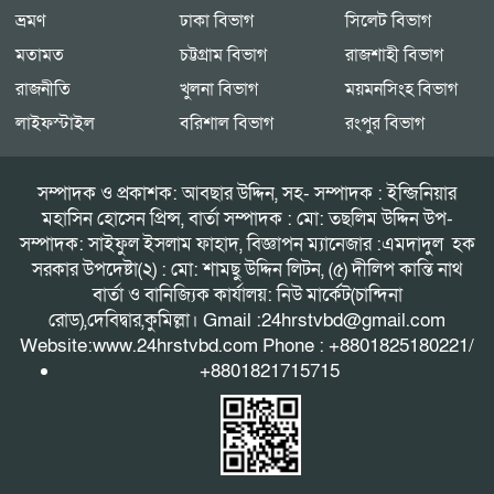
ভ্রমণ
ঢাকা বিভাগ
সিলেট বিভাগ
মতামত
চট্টগ্রাম বিভাগ
রাজশাহী বিভাগ
রাজনীতি
খুলনা বিভাগ
ময়মনসিংহ বিভাগ
লাইফস্টাইল
বরিশাল বিভাগ
রংপুর বিভাগ
সম্পাদক ও প্রকাশক: আবছার উদ্দিন, সহ- সম্পাদক : ইন্জিনিয়ার
মহাসিন হোসেন প্রিন্স, বার্তা সম্পাদক : মো: তছলিম উদ্দিন উপ-
সম্পাদক: সাইফুল ইসলাম ফাহাদ, বিজ্ঞাপন ম্যানেজার :এমদাদুল হক
সরকার উপদেষ্টা(২) : মো: শামছু উদ্দিন লিটন, (৫) দীলিপ কান্তি নাথ
বার্তা ও বানিজ্যিক কার্যালয়: নিউ মার্কেট(চান্দিনা
রোড),দেবিদ্বার,কুমিল্লা। Gmail :24hrstvbd@gmail.com
Website:www.24hrstvbd.com Phone : +8801825180221/
+8801821715715