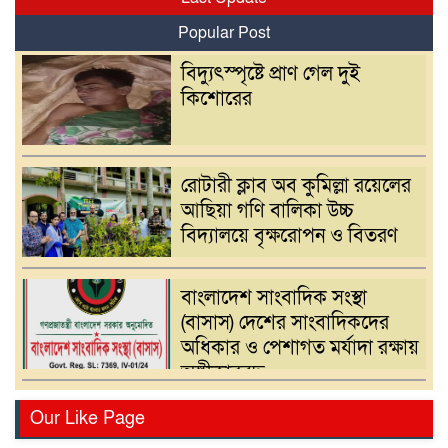
Popular Post
বিদ্যুৎস্পৃষ্টে প্রাণ গেল দুই
কিশোরের
রোটারী ক্লাব অব কুমিল্লা রয়েলের
আছিয়া গণি বালিকা উচ্চ
বিদ্যালয়ে বৃক্ষরোপন ও বিতরণ
বাংলাদেশ সাংবাদিক সংস্থা
(বাসাস) দেশের সাংবাদিকদের
অধিকার ও পেশাগত মর্যাদা রক্ষায়
অঙ্গীকারবদ্ধ
ব্যাংক চেক-সংক্রান্ত মামলায়
Our Like Page
হয়রানি রোধে আইন সংস্কারের