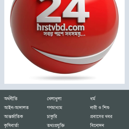
অর্থনীতি
খেলাধুলা
ধর্ম
আইন-আদালত
গণমাধ্যম
নারী ও শিশু
আন্তর্জাতিক
চাকুরি
প্রবাসের খবর
কৃষিবার্তা
তথ্যপ্রযুক্তি
বিনোদন