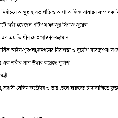
সা) এর নির্বাচনে আব্দুল্লাহ সভাপতি ও আগা আজিজ সাধারন সম্পাদক ন
োটে জয়ী হয়েছেন এটিএম ফয়জুর সিরাজ জুয়েল
এর এম.ডি খাঁন মোঃ আক্তারুজ্জামান।
র্বিক আইন-শৃঙ্খলা,জনগনের নিরাপত্তা ও দুর্যোগ ব্যবস্থাপনা সংক্
 এক নারীর লাশ উদ্ধার করেছে পুলিশ।
ত্রী
্রাসী সেলিম কন্ট্রেক্টর ও তার ছেলে হারুনের চাঁদাবাজিতে ভু