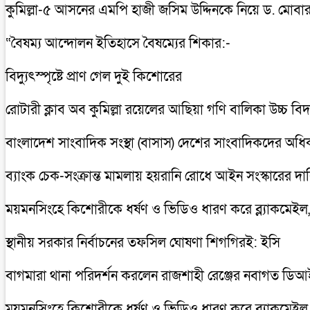
কুমিল্লা-৫ আসনের এমপি হাজী জসিম উদ্দিনকে নিয়ে ড. মোবা
“বৈষম্য আন্দোলন ইতিহাসে বৈষম্যের শিকার:-
বিদ্যুৎস্পৃষ্টে প্রাণ গেল দুই কিশোরের
রোটারী ক্লাব অব কুমিল্লা রয়েলের আছিয়া গণি বালিকা উচ্চ বি
বাংলাদেশ সাংবাদিক সংস্থা (বাসাস) দেশের সাংবাদিকদের অধিকার
ব্যাংক চেক-সংক্রান্ত মামলায় হয়রানি রোধে আইন সংস্কারের দাব
ময়মনসিংহে কিশোরীকে ধর্ষণ ও ভিডিও ধারণ করে ব্ল্যাকমেইল,গ্
স্থানীয় সরকার নির্বাচনের তফসিল ঘোষণা শিগগিরই: ইসি
বাগমারা থানা পরিদর্শন করলেন রাজশাহী রেঞ্জের নবাগত ড
ময়মনসিংহে কিশোরীকে ধর্ষণ ও ভিডিও ধারণ করে ব্ল্যাকমেইল,গ্