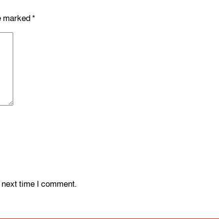
re marked
*
e next time I comment.