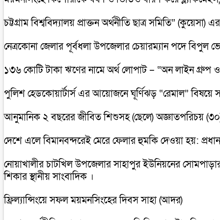
চট্টগ্রাম বিশ্ববিদ্যালয় প্রাক্তন অর্থনীতি ছাত্র সমিতি” (কুয়ে
নেত্রকোনা জেলার পূর্বধলা উপজেলার চেয়ারম্যান পদে বিপুল ভ
১৩৬ কোটি টাকা ঋণের নামে অর্থ লোপাট – “অন লাইন গ্রুপ ও 
পুলিশ হেডকোয়ার্টার্স এর আয়োজনে ঘূর্ণিঝড় “রেমাল” বিষয়ে সা
আনুমানিক ২ বছরের জীবিত শিশুসহ (ছেলে) অজ্ঞাতপরিচয় (৩০)
দেশে এলে বিমানবন্দরেই মেরে ফেলার হুমকি দেওয়া হয়: প্রধানমন্
নোয়াখালীর চাটখিল উপজেলার সাহাপুর ইউনিয়নের সোমপাড়ার, সন্ত
শিকার স্থানীয় সাংবাদিক ।
ফ্রিল্যান্সিংয়ে সফল ময়মনসিংহের দিবস সাহা (আদর)