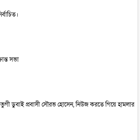
ির্বাচিত।
রান্ত সভা
ক্তভুগী ডুবাই প্রবাসী সৌরভ হোসেন, নিউজ করতে গিয়ে হামলার