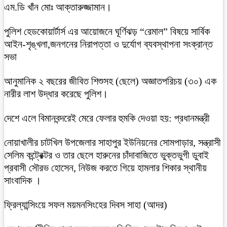
এম.ডি খাঁন মোঃ আক্তারুজ্জামান।
পুলিশ হেডকোয়ার্টার্স এর আয়োজনে ঘূর্ণিঝড় “রেমাল” বিষয়ে সার্বিক
আইন-শৃঙ্খলা,জনগনের নিরাপত্তা ও দুর্যোগ ব্যবস্থাপনা সংক্রান্ত
সভা
আনুমানিক ২ বছরের জীবিত শিশুসহ (ছেলে) অজ্ঞাতপরিচয় (৩০) এক
নারীর লাশ উদ্ধার করেছে পুলিশ।
দেশে এলে বিমানবন্দরেই মেরে ফেলার হুমকি দেওয়া হয়: প্রধানমন্ত্রী
নোয়াখালীর চাটখিল উপজেলার সাহাপুর ইউনিয়নের সোমপাড়ার, সন্ত্রাসী
সেলিম কন্ট্রেক্টর ও তার ছেলে হারুনের চাঁদাবাজিতে ভুক্তভুগী ডুবাই
প্রবাসী সৌরভ হোসেন, নিউজ করতে গিয়ে হামলার শিকার স্থানীয়
সাংবাদিক ।
ফ্রিল্যান্সিংয়ে সফল ময়মনসিংহের দিবস সাহা (আদর)