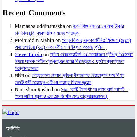
Recent Comments
Mamasba uddinsmasba
on
ভবানীগঞ্জ বাজারে ১৭ লক্ষ টাকার
মালামাল চুরি, ব্যবসায়ীদের মধ্যে আতঙ্ক
Moinuddin Mahin
on
আনুমানিক ২ বছরের জীবিত শিশুসহ (ছেলে)
অজ্ঞাতপরিচয় (৩০) এক নারীর লাশ উদ্ধার করেছে পুলিশ।
Steve Turpin
on
পুলিশ হেডকোয়ার্টার্স এর আয়োজনে ঘূর্ণিঝড় “রেমাল”
বিষয়ে সার্বিক আইন-শৃঙ্খলা,জনগনের নিরাপত্তা ও দুর্যোগ ব্যবস্থাপনা
সংক্রান্ত সভা
মাহিন
on
নেত্রকোনা জেলার পূর্বধলা উপজেলার চেয়ারম্যান পদে বিপুল
ভোটে জয়ী হয়েছেন এটিএম ফয়জুর সিরাজ জুয়েল
Nur Islam Rashed
on
১৩৬ কোটি টাকা ঋণের নামে অর্থ লোপাট –
“অন লাইন গ্রুপ ও এর এম.ডি খাঁন মোঃ আক্তারুজ্জামান।
অর্থনীতি