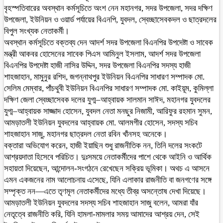
বৃহস্পতিবারের অবস্থান কর্মসূচিতে অংশ নেন মহানগর, সদর উপজেলা, সদর দক্ষিণ
উপজেলা, ইউনিয়ন ও ওয়ার্ড পর্যায়ের বিএনপি, যুবদল, স্বেচ্ছাসেবকদল ও ছাত্রদলের
বিপুল সংখ্যক নেতাকর্মী।
অবস্থান কর্মসূচিতে বক্তব্য দেন আদর্শ সদর উপজেলা বিএনপির উপদেষ্টা ও সাবেক
মন্ত্রী আকবর হোসেনের সাবেক পিএস আমিনুল ইসলাম, আদর্শ সদর উপজেলা
বিএনপির উপদেষ্টা হাজী নাসির উদ্দিন, সদর উপজেলা বিএনপির সদস্য হাজী
শাহজাহান, মামুনুর রশিদ, জগন্নাথপুর ইউনিয়ন বিএনপির সাধারণ সম্পাদক মো.
সেলিম মেম্বার, পাঁচথুবী ইউনিয়ন বিএনপির সাধারণ সম্পাদক মো. কাইয়ূম, কুমিল্লা
দক্ষিণ জেলা স্বেচ্ছাসেবক দলের যুগ্ম–আহ্বায়ক সালমান সাঈদ, মহানগর যুবদলের
যুগ্ম–আহ্বায়ক সাজ্জাদ হোসেন, যুবদল নেতা মনছুর নিজামী, আরিফুর রহমান সুমন,
আমড়াতলী ইউনিয়ন যুবদলের আহ্বায়ক মো. আলমগীর হোসেন, সদস্য সচিব
শাহজাহান সাজু, মহানগর ছাত্রদল নেতা রবিন খাঁনসহ অনেকে।
বক্তারা অভিযোগ করেন, হাজী ইয়াছিন শুধু রাজনীতিক নন, তিনি দলের সংকটে
আশ্রয়দাতা হিসেবে পরিচিত। দুঃসময়ে নেতাকর্মীদের পাশে থেকে আইনি ও আর্থিক
সহায়তা দিয়েছেন, আন্দোলন-সংগঠনে রেখেছেন সক্রিয় ভূমিকা। অথচ এ আসনে
এমন একজনের নাম আলোচনায় এসেছে, যিনি এলাকার রাজনীতি বা জনগণের সঙ্গে
সম্পৃক্ত নন—এতে তৃণমূল নেতাকর্মীদের মধ্যে তীব্র অসন্তোষ দেখা দিয়েছে।
আমড়াতলী ইউনিয়ন যুবদলের সদস্য সচিব শাহজাহান সাজু বলেন, আমরা যাঁর
নেতৃত্বে রাজনীতি করি, যিনি হামলা-মামলার সময় আমাদের আশ্রয় দেন, সেই