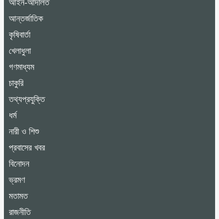
আইন-আদালত
আন্তর্জাতিক
কৃষিবার্তা
খেলাধুলা
গণমাধ্যম
চাকুরি
তথ্যপ্রযুক্তি
ধর্ম
নারী ও শিশু
প্রবাসের খবর
বিনোদন
ভ্রমণ
মতামত
রাজনীতি