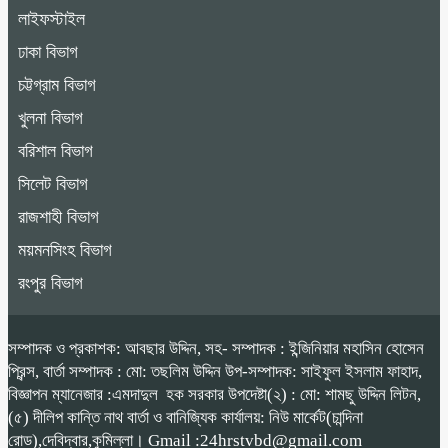
লাইফস্টাইল
ঢাকা বিভাগ
চট্টগ্রাম বিভাগ
খুলনা বিভাগ
বরিশাল বিভাগ
সিলেট বিভাগ
রাজশাহী বিভাগ
ময়মনসিংহ বিভাগ
রংপুর বিভাগ
সম্পাদক ও প্রকাশক: আবছার উদ্দিন, সহ- সম্পাদক : ইন্জিনিয়ার মহাসিন হোসেন
প্রিন্স, বার্তা সম্পাদক : মো: তছলিম উদ্দিন উপ-সম্পাদক: সাইফুল ইসলাম ফাহাদ,
বিজ্ঞাপন ম্যানেজার :এমদাদুল হক সরকার উপদেষ্টা(২) : মো: শামছু উদ্দিন লিটন,
(৫) দীলিপ কান্তি নাথ বার্তা ও বানিজ্যিক কার্যালয়: নিউ মার্কেট(চান্দিনা
রোড),দেবিদ্বার,কুমিল্লা। Gmail :24hrstvbd@gmail.com