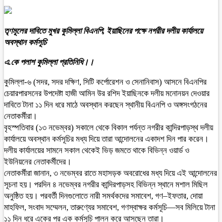
তৃণমূলের দাবিতে মুখর কুমিল্লা বিএনপি, ইয়াছিনের পক্ষে নগরীর দলীয় কার্যালয়ে
অবস্থান কর্মসূচি
এ.কে পলাশ কুমিল্লা প্রতিনিধি।।
কুমিল্লা-৬ (সদর, সদর দক্ষিণ, সিটি কর্পোরেশন ও সেনানিবাস) আসনে বিএনপির
চেয়ারপারসনের উপদেষ্টা হাজী আমিন উর রশিদ ইয়াছিনকে দলীয় মনোনয়ন দেওয়ার
দাবিতে টানা ১১ দিন ধরে মাঠে অবস্থান করছেন স্থানীয় বিএনপি ও অঙ্গসংগঠনের
নেতাকর্মীরা।
বৃহস্পতিবার (১৩ নভেম্বর) সকালে থেকে বিকাল পর্যন্ত নগরীর কান্দিরপাড়স্থ দলীয়
কার্যালয়ে অবস্থান কর্মসূচির মধ্য দিয়ে তারা আন্দোলনের একাদশ দিন পার করেন।
দলীয় কার্যালয়ের সামনে সকাল থেকেই ভিড় জমতে থাকে বিভিন্ন ওয়ার্ড ও
ইউনিয়নের নেতাকর্মীদের।
নেতাকর্মীরা জানান, ৩ নভেম্বর রাতে মহাসড়ক অবরোধের মধ্য দিয়ে এই আন্দোলনের
সূচনা হয়। পরদিন ৪ নভেম্বর নগরীর কান্দিরপাড়সহ বিভিন্ন স্থানে মশাল মিছিল
অনুষ্ঠিত হয়। পরবর্তী দিনগুলোতে নারী সমর্থকদের সমাবেশ, গণ–ইফতার, দোয়া
মাহফিল, সংবাদ সম্মেলন, তারুণ্যের সমাবেশ, গণস্বাক্ষর কর্মসূচি—সব মিলিয়ে টানা
১১ দিন ধরে একের পর এক কর্মসূচি পালন করে আসছেন তারা।