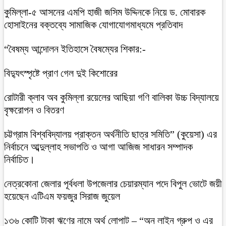
কুমিল্লা-৫ আসনের এমপি হাজী জসিম উদ্দিনকে নিয়ে ড. মোবারক
হোসাইনের বক্তব্যে সামাজিক যোগাযোগমাধ্যমে প্রতিবাদ
“বৈষম্য আন্দোলন ইতিহাসে বৈষম্যের শিকার:-
বিদ্যুৎস্পৃষ্টে প্রাণ গেল দুই কিশোরের
রোটারী ক্লাব অব কুমিল্লা রয়েলের আছিয়া গণি বালিকা উচ্চ বিদ্যালয়ে
বৃক্ষরোপন ও বিতরণ
চট্টগ্রাম বিশ্ববিদ্যালয় প্রাক্তন অর্থনীতি ছাত্র সমিতি” (কুয়েসা) এর
নির্বাচনে আব্দুল্লাহ সভাপতি ও আগা আজিজ সাধারন সম্পাদক
নির্বাচিত।
নেত্রকোনা জেলার পূর্বধলা উপজেলার চেয়ারম্যান পদে বিপুল ভোটে জয়ী
হয়েছেন এটিএম ফয়জুর সিরাজ জুয়েল
১৩৬ কোটি টাকা ঋণের নামে অর্থ লোপাট – “অন লাইন গ্রুপ ও এর