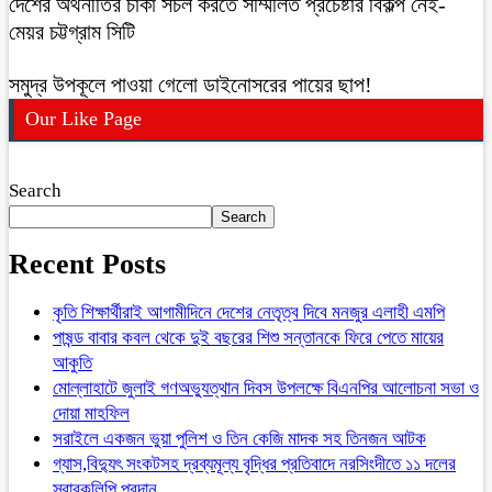
দেশের অর্থনীতির চাকা সচল করতে সম্মিলিত প্রচেষ্টার বিকল্প নেই-
মেয়র চট্টগ্রাম সিটি
সমুদ্র উপকূলে পাওয়া গেলো ডাইনোসরের পায়ের ছাপ!
Our Like Page
Search
Search
Recent Posts
কৃতি শিক্ষার্থীরাই আগামীদিনে দেশের নেতৃত্ব দিবে মনজুর এলাহী এমপি
পাষন্ড বাবার কবল থেকে দুই বছরের শিশু সন্তানকে ফিরে পেতে মায়ের
আকুতি
মোল্লাহাটে জুলাই গণঅভ্যুত্থান দিবস উপলক্ষে বিএনপির আলোচনা সভা ও
দোয়া মাহফিল
সরাইলে একজন ভুয়া পুলিশ ও তিন কেজি মাদক সহ তিনজন আটক
গ্যাস,বিদ্যুৎ সংকটসহ দ্রব্যমূল্য বৃদ্ধির প্রতিবাদে নরসিংদীতে ১১ দলের
স্বারকলিপি প্রদান