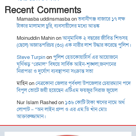
যোগাযোগমাধ্যমে প্রতিবাদ
Recent Comments
“বৈষম্য আন্দোলন ইতিহাসে
Mamasba uddinsmasba
on
ভবানীগঞ্জ বাজারে ১৭ লক্ষ
বৈষম্যের শিকার:-
টাকার মালামাল চুরি, ব্যবসায়ীদের মধ্যে আতঙ্ক
Moinuddin Mahin
on
আনুমানিক ২ বছরের জীবিত শিশুসহ
(ছেলে) অজ্ঞাতপরিচয় (৩০) এক নারীর লাশ উদ্ধার করেছে পুলিশ।
বিদ্যুৎস্পৃষ্টে প্রাণ গেল দুই
কিশোরের
Steve Turpin
on
পুলিশ হেডকোয়ার্টার্স এর আয়োজনে
ঘূর্ণিঝড় “রেমাল” বিষয়ে সার্বিক আইন-শৃঙ্খলা,জনগনের
নিরাপত্তা ও দুর্যোগ ব্যবস্থাপনা সংক্রান্ত সভা
মাহিন
on
নেত্রকোনা জেলার পূর্বধলা উপজেলার চেয়ারম্যান পদে
রোটারী ক্লাব অব কুমিল্লা রয়েলের
বিপুল ভোটে জয়ী হয়েছেন এটিএম ফয়জুর সিরাজ জুয়েল
আছিয়া গণি বালিকা উচ্চ
বিদ্যালয়ে বৃক্ষরোপন ও বিতরণ
Nur Islam Rashed
on
১৩৬ কোটি টাকা ঋণের নামে অর্থ
লোপাট – “অন লাইন গ্রুপ ও এর এম.ডি খাঁন মোঃ
আক্তারুজ্জামান।