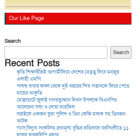
সরাইলে একজন ভুয়া পুলিশ ও
Our Like Page
তিন কেজি মাদক সহ তিনজন
আটক
Search
গ্যাস,বিদ্যুৎ সংকটসহ দ্রব্যমূল্য
Search
বৃদ্ধির প্রতিবাদে নরসিংদীতে ১১
Recent Posts
দলের স্বারকলিপি প্রদান
কৃতি শিক্ষার্থীরাই আগামীদিনে দেশের নেতৃত্ব দিবে মনজুর
এলাহী এমপি
সাংবাদিকতা পেশার অস্তিত্ব রক্ষায়
পাষন্ড বাবার কবল থেকে দুই বছরের শিশু সন্তানকে ফিরে পেতে
অবিলম্বে গণমাধ্যম কমিশন গঠন
মায়ের আকুতি
করুন
মোল্লাহাটে জুলাই গণঅভ্যুত্থান দিবস উপলক্ষে বিএনপির
আলোচনা সভা ও দোয়া মাহফিল
সরাইলে একজন ভুয়া পুলিশ ও তিন কেজি মাদক সহ তিনজন
কুমিল্লা-৫ আসনের এমপি হাজী
আটক
জসিম উদ্দিনকে নিয়ে ড. মোবারক
গ্যাস,বিদ্যুৎ সংকটসহ দ্রব্যমূল্য বৃদ্ধির প্রতিবাদে নরসিংদীতে ১১
হোসাইনের বক্তব্যে সামাজিক
দলের স্বারকলিপি প্রদান