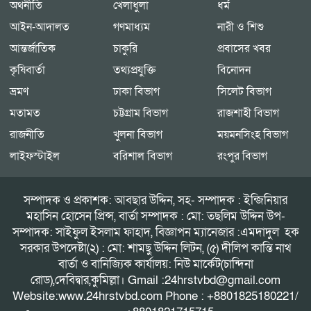
অর্থনীতি
খেলাধুলা
ধর্ম
আইন-আদালত
গণমাধ্যম
নারী ও শিশু
আন্তর্জাতিক
চাকুরি
প্রবাসের খবর
কৃষিবার্তা
তথ্যপ্রযুক্তি
বিনোদন
ভ্রমণ
ঢাকা বিভাগ
সিলেট বিভাগ
মতামত
চট্টগ্রাম বিভাগ
রাজশাহী বিভাগ
রাজনীতি
খুলনা বিভাগ
ময়মনসিংহ বিভাগ
লাইফস্টাইল
বরিশাল বিভাগ
রংপুর বিভাগ
সম্পাদক ও প্রকাশক: আবছার উদ্দিন, সহ- সম্পাদক : ইন্জিনিয়ার
মহাসিন হোসেন প্রিন্স, বার্তা সম্পাদক : মো: তছলিম উদ্দিন উপ-
সম্পাদক: সাইফুল ইসলাম ফাহাদ, বিজ্ঞাপন ম্যানেজার :এমদাদুল হক
সরকার উপদেষ্টা(২) : মো: শামছু উদ্দিন লিটন, (৫) দীলিপ কান্তি নাথ
বার্তা ও বানিজ্যিক কার্যালয়: নিউ মার্কেট(চান্দিনা
রোড),দেবিদ্বার,কুমিল্লা। Gmail :24hrstvbd@gmail.com
Website:www.24hrstvbd.com Phone : +8801825180221/