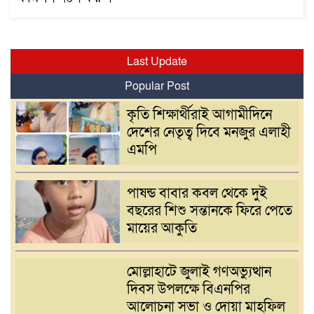
Last Update
Popular Post
কৃতি শিক্ষার্থীরাই আগামীদিনে
দেশের নেতৃত্ব দিবে মনজুর এলাহী
এমপি
পাষন্ড বাবার কবল থেকে দুই
বছরের শিশু সন্তানকে ফিরে পেতে
মায়ের আকুতি
মোল্লাহাটে জুলাই গণঅভ্যুত্থান
দিবস উপলক্ষে বিএনপির
আলোচনা সভা ও দোয়া মাহফিল