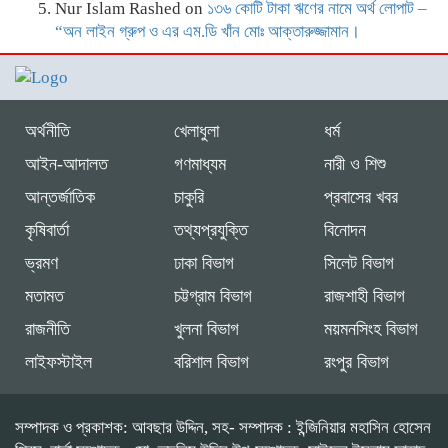
Nur Islam Rashed
on
১৩৬ কোটি টাকা ঋণের নামে অর্থ লোপাট –
“অন লাইন গ্রুপ ও এর এম.ডি খাঁন মোঃ আক্তারুজ্জামান।
অর্থনীতি
খেলাধুলা
ধর্ম
আইন-আদালত
গণমাধ্যম
নারী ও শিশু
আন্তর্জাতিক
চাকুরি
প্রবাসের খবর
কৃষিবার্তা
তথ্যপ্রযুক্তি
বিনোদন
ভ্রমণ
ঢাকা বিভাগ
সিলেট বিভাগ
মতামত
চট্টগ্রাম বিভাগ
রাজশাহী বিভাগ
রাজনীতি
খুলনা বিভাগ
ময়মনসিংহ বিভাগ
লাইফস্টাইল
বরিশাল বিভাগ
রংপুর বিভাগ
সম্পাদক ও প্রকাশক: আবছার উদ্দিন, সহ- সম্পাদক : ইন্জিনিয়ার মহাসিন হোসেন