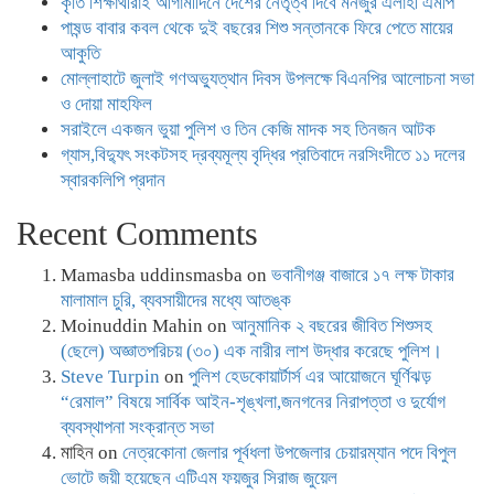
কৃতি শিক্ষার্থীরাই আগামীদিনে দেশের নেতৃত্ব দিবে মনজুর এলাহী এমপি
পাষন্ড বাবার কবল থেকে দুই বছরের শিশু সন্তানকে ফিরে পেতে মায়ের
আকুতি
মোল্লাহাটে জুলাই গণঅভ্যুত্থান দিবস উপলক্ষে বিএনপির আলোচনা সভা
ও দোয়া মাহফিল
সরাইলে একজন ভুয়া পুলিশ ও তিন কেজি মাদক সহ তিনজন আটক
গ্যাস,বিদ্যুৎ সংকটসহ দ্রব্যমূল্য বৃদ্ধির প্রতিবাদে নরসিংদীতে ১১ দলের
স্বারকলিপি প্রদান
Recent Comments
Mamasba uddinsmasba
on
ভবানীগঞ্জ বাজারে ১৭ লক্ষ টাকার
মালামাল চুরি, ব্যবসায়ীদের মধ্যে আতঙ্ক
Moinuddin Mahin
on
আনুমানিক ২ বছরের জীবিত শিশুসহ
(ছেলে) অজ্ঞাতপরিচয় (৩০) এক নারীর লাশ উদ্ধার করেছে পুলিশ।
Steve Turpin
on
পুলিশ হেডকোয়ার্টার্স এর আয়োজনে ঘূর্ণিঝড়
“রেমাল” বিষয়ে সার্বিক আইন-শৃঙ্খলা,জনগনের নিরাপত্তা ও দুর্যোগ
ব্যবস্থাপনা সংক্রান্ত সভা
মাহিন
on
নেত্রকোনা জেলার পূর্বধলা উপজেলার চেয়ারম্যান পদে বিপুল
ভোটে জয়ী হয়েছেন এটিএম ফয়জুর সিরাজ জুয়েল