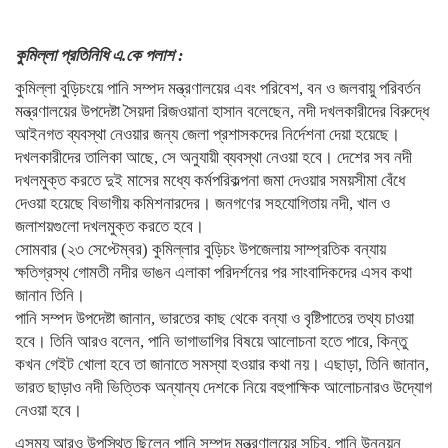
কুমিল্লা প্রতিনিধি এ.কে পলাশ :
কুমিল্লা বুড়িচংয়ে পানি সম্পদ মন্ত্রণালয়ের এবং পরিবেশ, বন ও জলবায়ু পরিবর্তন
মন্ত্রণালয়ের উপদেষ্টা সৈয়দা রিজওয়ানা হাসান বলেছেন, নদী দখলকারীদের বিরুদ্ধে
আইনগত ব্যবস্থা নেওয়ার জন্য জেলা প্রশাসকদের নির্দেশনা দেয়া হয়েছে।
দখলকারীদের তালিকা আছে, সে অনুযায়ী ব্যবস্থা নেওয়া হবে। দেশের সব নদী
দখলমুক্ত করতে দুই মাসের মধ্যে কর্মপরিকল্পনা জমা দেওয়ার সময়সীমা বেঁধে
দেওয়া হয়েছে বিভাগীয় কমিশনারদের। জনগণের সহযোগিতায় নদী, খাল ও
জলাশয়গুলো দখলমুক্ত করতে হবে।
সোমবার (২৩ সেপ্টেম্বর) কুমিল্লার বুড়িচং উপজেলায় সাম্প্রতিক বন্যায়
ক্ষতিগ্রস্থ গোমতী নদীর ভাঙন এলাকা পরিদর্শনের পর সাংবাদিকদের এসব কথা
জানান তিনি।
পানি সম্পদ উপদেষ্টা জানান, ভারতের কাছ থেকে বন্যা ও বৃষ্টিপাতের তথ্য চাওয়া
হবে। তিনি আরও বলেন, পানি ভাগাভাগির বিষয়ে আলোচনা হতে পারে, কিন্তু
কখন গেইট খোলা হবে তা জানাতে সমস্যা হওয়ার কথা নয়। এছাড়া, তিনি জানান,
ভারত ছাড়াও নদী ভিত্তিক অন্যান্য দেশকে নিয়ে বহুপাক্ষিক আলোচনারও উদ্যোগ
নেওয়া হবে।
এসময় আরও উপস্থিত ছিলেন পানি সম্পদ মন্ত্রণালয়ের সচিব, পানি উন্নয়ন