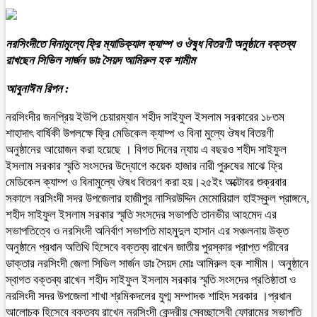
নরসিংদীতে বিনামূল্যে ফ্রি ম্যাডিক্যাল ক্যাম্প ও ঔষুধ বিতরণী অনুষ্ঠানে বক্তব্য
রাখছেন সিভিল সার্জন ডাঃ সৈয়দ আমিরুল হক শামীম
আবুনাঈম রিপন :
নরসিংদীর জনপ্রিয় ইউপি চেয়ারম্যান শহীদ সাইফুল ইসলাম সরকারের ১৮তম
শাহাদাৎ বার্ষিকী উপলক্ষে ফ্রি মেডিকেল ক্যাম্প ও বিনা মুল্যে ঔষধ বিতরণী
অনুষ্ঠানের আয়োজন করা হয়েছে । বিগত দিনের ন্যায় এ বছরও শহীদ সাইফুল
ইসলাম সরকার স্মৃতি সংসদের উদ্যোগে কয়েক হাজার নারী পুরুষের মাঝে ফ্রি
মেডিকেল ক্যাম্প ও বিনামুল্যে ঔষধ বিতরণ করা হয়।২৫ইং অক্টোবর শুক্রবার
সকালে নরসিংদী সদর উপজেলার হাজীপুর নাসিরউদ্দিন মেমোরিয়াল হাইস্কুল প্রাঙ্গনে,
শহীদ সাইফুল ইসলাম সরকার স্মৃতি সংসদের সভাপতি তানভীর আহমেদ এর
সভাপতিত্বে ও নরসিংদী অনির্বাণ সভাপতি মাহমুদুল হাসান এর সঞ্চলনায় উক্ত
অনুষ্ঠানে প্রধান অতিথি হিসেবে বক্তব্য রাখেন জাতীয় পুরস্কার প্রাপ্ত গরীবের
ডাক্তার নরসিংদী জেলা সিভিল সার্জন ডাঃ সৈয়দ মোঃ আমিরুল হক শামীম। অনুষ্ঠানে
স্বাগত বক্তব্য রাখেন শহীদ সাইফুল ইসলাম সরকার স্মৃতি সংসদের প্রতিষ্ঠাতা ও
নরসিংদী সদর উপজেলা শাখা শ্রমিকদলের যুগ্ম সম্পাদক শাহিদ সরকার ।প্রধান
আলোচক হিসেবে বক্তব্য রাখেন নরসিংদী কেন্দ্রীয় স্বেচ্ছাসেবী ফোরামের সভাপতি