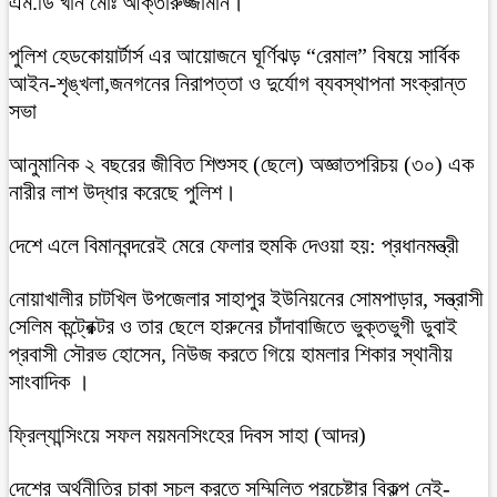
এম.ডি খাঁন মোঃ আক্তারুজ্জামান।
পুলিশ হেডকোয়ার্টার্স এর আয়োজনে ঘূর্ণিঝড় “রেমাল” বিষয়ে সার্বিক
আইন-শৃঙ্খলা,জনগনের নিরাপত্তা ও দুর্যোগ ব্যবস্থাপনা সংক্রান্ত
সভা
আনুমানিক ২ বছরের জীবিত শিশুসহ (ছেলে) অজ্ঞাতপরিচয় (৩০) এক
নারীর লাশ উদ্ধার করেছে পুলিশ।
দেশে এলে বিমানবন্দরেই মেরে ফেলার হুমকি দেওয়া হয়: প্রধানমন্ত্রী
নোয়াখালীর চাটখিল উপজেলার সাহাপুর ইউনিয়নের সোমপাড়ার, সন্ত্রাসী
সেলিম কন্ট্রেক্টর ও তার ছেলে হারুনের চাঁদাবাজিতে ভুক্তভুগী ডুবাই
প্রবাসী সৌরভ হোসেন, নিউজ করতে গিয়ে হামলার শিকার স্থানীয়
সাংবাদিক ।
ফ্রিল্যান্সিংয়ে সফল ময়মনসিংহের দিবস সাহা (আদর)
দেশের অর্থনীতির চাকা সচল করতে সম্মিলিত প্রচেষ্টার বিকল্প নেই-