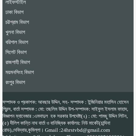
লাইফস্টাইল
ঢাকা বিভাগ
চট্টগ্রাম বিভাগ
খুলনা বিভাগ
বরিশাল বিভাগ
সিলেট বিভাগ
রাজশাহী বিভাগ
ময়মনসিংহ বিভাগ
রংপুর বিভাগ
সম্পাদক ও প্রকাশক: আবছার উদ্দিন, সহ- সম্পাদক : ইন্জিনিয়ার মহাসিন হোসেন
প্রিন্স, বার্তা সম্পাদক : মো: তছলিম উদ্দিন উপ-সম্পাদক: সাইফুল ইসলাম ফাহাদ,
বিজ্ঞাপন ম্যানেজার :এমদাদুল হক সরকার উপদেষ্টা(২) : মো: শামছু উদ্দিন লিটন,
(৫) দীলিপ কান্তি নাথ বার্তা ও বানিজ্যিক কার্যালয়: নিউ মার্কেট(চান্দিনা
রোড),দেবিদ্বার,কুমিল্লা। Gmail :24hrstvbd@gmail.com