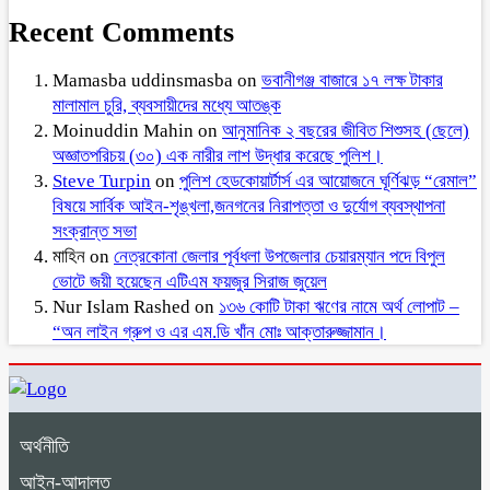
Recent Comments
Mamasba uddinsmasba
on
ভবানীগঞ্জ বাজারে ১৭ লক্ষ টাকার
মালামাল চুরি, ব্যবসায়ীদের মধ্যে আতঙ্ক
Moinuddin Mahin
on
আনুমানিক ২ বছরের জীবিত শিশুসহ (ছেলে)
অজ্ঞাতপরিচয় (৩০) এক নারীর লাশ উদ্ধার করেছে পুলিশ।
Steve Turpin
on
পুলিশ হেডকোয়ার্টার্স এর আয়োজনে ঘূর্ণিঝড় “রেমাল”
বিষয়ে সার্বিক আইন-শৃঙ্খলা,জনগনের নিরাপত্তা ও দুর্যোগ ব্যবস্থাপনা
সংক্রান্ত সভা
মাহিন
on
নেত্রকোনা জেলার পূর্বধলা উপজেলার চেয়ারম্যান পদে বিপুল
ভোটে জয়ী হয়েছেন এটিএম ফয়জুর সিরাজ জুয়েল
Nur Islam Rashed
on
১৩৬ কোটি টাকা ঋণের নামে অর্থ লোপাট –
“অন লাইন গ্রুপ ও এর এম.ডি খাঁন মোঃ আক্তারুজ্জামান।
অর্থনীতি
আইন-আদালত