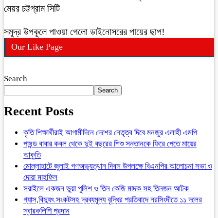
মেয়র চট্টগ্রাম সিটি
সমুদ্র উপকূলে পাওয়া গেলো ডাইনোসরের পায়ের ছাপ!
Our Like Page
Search
Search
Recent Posts
কৃতি শিক্ষার্থীরাই আগামীদিনে দেশের নেতৃত্ব দিবে মনজুর এলাহী এমপি
পাষন্ড বাবার কবল থেকে দুই বছরের শিশু সন্তানকে ফিরে পেতে মায়ের
আকুতি
মোল্লাহাটে জুলাই গণঅভ্যুত্থান দিবস উপলক্ষে বিএনপির আলোচনা সভা ও
দোয়া মাহফিল
সরাইলে একজন ভুয়া পুলিশ ও তিন কেজি মাদক সহ তিনজন আটক
গ্যাস,বিদ্যুৎ সংকটসহ দ্রব্যমূল্য বৃদ্ধির প্রতিবাদে নরসিংদীতে ১১ দলের
স্বারকলিপি প্রদান