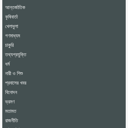
আন্তর্জাতিক
কৃষিবার্তা
খেলাধুলা
গণমাধ্যম
চাকুরি
তথ্যপ্রযুক্তি
ধর্ম
নারী ও শিশু
প্রবাসের খবর
বিনোদন
ভ্রমণ
মতামত
রাজনীতি