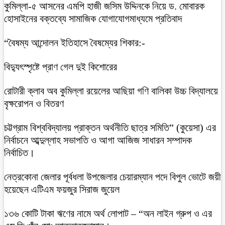
কুমিল্লা-৫ আসনের এমপি হাজী জসিম উদ্দিনকে নিয়ে ড. মোবারক
হোসাইনের বক্তব্যে সামাজিক যোগাযোগমাধ্যমে প্রতিবাদ
“বৈষম্য আন্দোলন ইতিহাসে বৈষম্যের শিকার:-
বিদ্যুৎস্পৃষ্টে প্রাণ গেল দুই কিশোরের
রোটারী ক্লাব অব কুমিল্লা রয়েলের আছিয়া গণি বালিকা উচ্চ বিদ্যালয়ে
বৃক্ষরোপন ও বিতরণ
চট্টগ্রাম বিশ্ববিদ্যালয় প্রাক্তন অর্থনীতি ছাত্র সমিতি” (কুয়েসা) এর
নির্বাচনে আব্দুল্লাহ সভাপতি ও আগা আজিজ সাধারন সম্পাদক
নির্বাচিত।
নেত্রকোনা জেলার পূর্বধলা উপজেলার চেয়ারম্যান পদে বিপুল ভোটে জয়ী
হয়েছেন এটিএম ফয়জুর সিরাজ জুয়েল
১৩৬ কোটি টাকা ঋণের নামে অর্থ লোপাট – “অন লাইন গ্রুপ ও এর