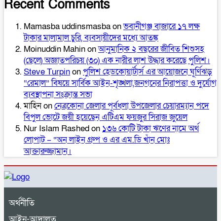
Recent Comments
Mamasba uddinsmasba
on
ভবানীগঞ্জ বাজারে ১৭ লক্ষ
টাকার মালামাল চুরি, ব্যবসায়ীদের মধ্যে আতঙ্ক
Moinuddin Mahin
on
আনুমানিক ২ বছরের জীবিত শিশুসহ
(ছেলে) অজ্ঞাতপরিচয় (৩০) এক নারীর লাশ উদ্ধার করেছে পুলিশ।
Steve Turpin
on
পুলিশ হেডকোয়ার্টার্স এর আয়োজনে ঘূর্ণিঝড়
“রেমাল” বিষয়ে সার্বিক আইন-শৃঙ্খলা,জনগনের নিরাপত্তা ও দুর্যোগ
ব্যবস্থাপনা সংক্রান্ত সভা
মাহিন
on
নেত্রকোনা জেলার পূর্বধলা উপজেলার চেয়ারম্যান পদে
বিপুল ভোটে জয়ী হয়েছেন এটিএম ফয়জুর সিরাজ জুয়েল
Nur Islam Rashed
on
১৩৬ কোটি টাকা ঋণের নামে অর্থ
লোপাট – “অন লাইন গ্রুপ ও এর এম.ডি খাঁন মোঃ
আক্তারুজ্জামান।
অর্থনীতি
আইন-আদালত