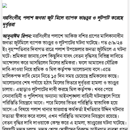
নরসিংদীর, পলাশ জনতা জুট মিলে ব্যাপক ভাঙচুর ও লুটপাট করেছে
দুর্বৃত্তরা
আবুনাঈম রিপন
:
নরসিংদীর পলাশে আকিজ বশির গ্রপের মালিকানাধীন
জনতা জুটমিলে ব্যাপক ভাংচুর ও লুটপাটের ঘটনা ঘটেছে। গত ৫/৯/২৪
ইং বৃহস্পতিবার দিবাগত রাত্রে পলাশ উপজেলার জনতা জুটমিলে এ ঘটনা
ঘটে। শ্রমিকরা জানায়,বেশ কিছুদিন যাবৎ বেতন বৃদ্ধিসহ বিভিন্ন দাবিতে
আন্দোলন করে আসছিলেন মিলের শ্রমিকরা। ফলে আমাদের যৌত্রিক
দাবি-দাওয়া নিয়ে শ্রমিক ও মিল কর্তৃপক্ষ আলোচনায় বসে।এতে
মালিকপক্ষ দাবি মেনে নিতে ১৫ দিন সময় চেয়েছে শ্রমিকদের কাছে।
আলোচনার শেষ পর্যায়ে হঠাৎ মিলের ভিতরে দুর্বৃত্তরা হামলা ও ভাংচুর
চালায়। এছাড়াও লুটপাটের দাবী করছে মিল কর্তৃপক্ষ। খবর পেয়ে
সেনাবাহিনী ও পুলিশসহ অন্যান্য আইনশৃঙ্খলা বাহিনী ঘটনাস্থলে গিয়ে
পরিস্তিতি নিয়ন্ত্রনে আনে। পরে মিলের ভিতর পরিস্থিতি স্বাভাবিক হয়ে
আসে।এ বিষয়ে পলাশ থানার ভারপ্রাপ্ত কর্মকর্তা ইখতিয়ার উদ্দিন ঘটনার
সত্যতা স্বীকার করে বলেন, এখন পরিস্থিতি আমাদের নিয়ন্ত্রণে রয়েছে।
বেতন বৃদ্ধির দাবি দাওয়াকে কেন্দ্র করে এ হামলা, ভাংচুরের ঘটনা ঘটেছে।
বিষয়টি তদন্ত চলছে, তদন্ত শেষে দোষীদের বিরুদ্ধে আইনগত ব্যবস্থা গ্রহন