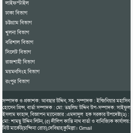
লাইফস্টাইল
ঢাকা বিভাগ
চট্টগ্রাম বিভাগ
খুলনা বিভাগ
বরিশাল বিভাগ
সিলেট বিভাগ
রাজশাহী বিভাগ
ময়মনসিংহ বিভাগ
রংপুর বিভাগ
সম্পাদক ও প্রকাশক: আবছার উদ্দিন, সহ- সম্পাদক : ইন্জিনিয়ার মহাসিন
হোসেন প্রিন্স, বার্তা সম্পাদক : মো: তছলিম উদ্দিন উপ-সম্পাদক: সাইফুল
ইসলাম ফাহাদ, বিজ্ঞাপন ম্যানেজার :এমদাদুল হক সরকার উপদেষ্টা(২) :
মো: শামছু উদ্দিন লিটন, (৫) দীলিপ কান্তি নাথ বার্তা ও বানিজ্যিক কার্যালয়:
নিউ মার্কেট(চান্দিনা রোড),দেবিদ্বার,কুমিল্লা। Gmail