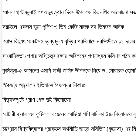
মোল্লাহাটে জুলাই গণঅভ্যুত্থান দিবস উপলক্ষে বিএনপির আলোচনা সভ
সরাইলে একজন ভুয়া পুলিশ ও তিন কেজি মাদক সহ তিনজন আটক
গ্যাস,বিদ্যুৎ সংকটসহ দ্রব্যমূল্য বৃদ্ধির প্রতিবাদে নরসিংদীতে ১১ দলের
সাংবাদিকতা পেশার অস্তিত্ব রক্ষায় অবিলম্বে গণমাধ্যম কমিশন গঠন ক
কুমিল্লা-৫ আসনের এমপি হাজী জসিম উদ্দিনকে নিয়ে ড. মোবারক হোসা
“বৈষম্য আন্দোলন ইতিহাসে বৈষম্যের শিকার:-
বিদ্যুৎস্পৃষ্টে প্রাণ গেল দুই কিশোরের
রোটারী ক্লাব অব কুমিল্লা রয়েলের আছিয়া গণি বালিকা উচ্চ বিদ্যালয়ে 
চট্টগ্রাম বিশ্ববিদ্যালয় প্রাক্তন অর্থনীতি ছাত্র সমিতি” (কুয়েসা) এর