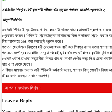
নরসিংদীর শিবপুরে ফিট ব্যবসায়ী দৌলত খান হত্যার পলাতক আসামি গ্রেফতার ২
আবুনাঈমরিপন:
নরসিংদী পিবিআই স্ব-উদ্যোগে ফিড ব্যবসায়ী দৌলত খানের মামলাটি গ্রহণ করে এবং
গ্রেফতার করেন। পিবিআই গ্রেফতারকৃত আসামিদের বিজ্ঞ আদালতে প্রেরণ করলে আস
বিজ্ঞ আদালতে ১৬৪ ধারা জবানবন্দি প্রদান করে।
গত ৩০ সেপ্টেম্বর নিয়তের স্ত্রী রোকেয়া খানম বাদী হয়ে শিবপুর থানায় হত্যা মাম
গত ২৮ সেপ্টেম্বর সন্ত্রাসীরা সন্ধ‌্যা থে‌কেই চু‌রির ফাঁদ পে‌তে ট্রা‌কের ব‌্যাটা‌রি চু‌র
গে‌লেই ওতঁপে‌তে থাকা সন্ত্রাসীরা দৌলত খান‌কে দেখেই দেশীয় অস্ত্র দি‌য়ে এলো পাতাল
হাত ও পা কেটে ফে‌লে।
এ বিষয়ে মামলার তদন্ত কারী পিবিআই কর্মকর্তা বলেন, মামলার কিছু গোপনীয় বিষয় আ
জীবন যাপন করছেন সাধারন জনগণ।
আপনার মতামত লিখুন :
Leave a Reply
Your email address will not be published.
Required fields are