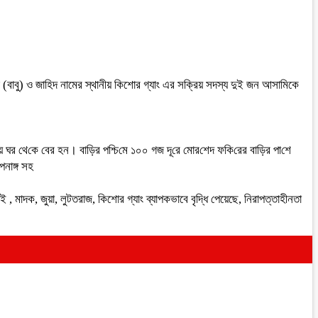
াবু) ও জাহিদ নামের স্থানীয় কিশোর গ্যাং এর সক্রিয় সদস্য দুই জন আসামিকে
ি‌য়ে ঘর থে‌কে বের হন। বা‌ড়ির প‌শ্চি‌মে ১০০ গজ দূ‌রে মোর‌শেদ ফ‌কি‌রের বা‌ড়ির পা‌শে
পনাঙ্গ সহ
মাদক, জুয়া, লুটতরাজ, কিশোর গ্যাং ব্যাপকভাবে বৃদ্ধি পেয়েছে, নিরাপত্তাহীনতা