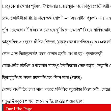
নেত্রকোনা জেলার পূর্বধলা উপজেলার চেয়ারম্যান পদে বিপুল ভোটে জয়ী
১৩৬ কোটি টাকা ঋণের নামে অর্থ লোপাট – “অন লাইন গ্রুপ ও এর এম.
পুলিশ হেডকোয়ার্টার্স এর আয়োজনে ঘূর্ণিঝড় “রেমাল” বিষয়ে সার্বিক আ
আনুমানিক ২ বছরের জীবিত শিশুসহ (ছেলে) অজ্ঞাতপরিচয় (৩০) এক নার
দেশে এলে বিমানবন্দরেই মেরে ফেলার হুমকি দেওয়া হয়: প্রধানমন্ত্রী
নোয়াখালীর চাটখিল উপজেলার সাহাপুর ইউনিয়নের সোমপাড়ার, সন্ত্রাসী সে
ফ্রিল্যান্সিংয়ে সফল ময়মনসিংহের দিবস সাহা (আদর)
দেশের অর্থনীতির চাকা সচল করতে সম্মিলিত প্রচেষ্টার বিকল্প নেই- মেয়র চ
সমুদ্র উপকূলে পাওয়া গেলো ডাইনোসরের পায়ের ছাপ!
Our Like Page