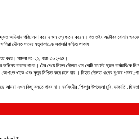
 দ্রুত অভিযান পরিচালনা করে ২ জন গ্রেফতার করেন। গত ৩ইং অক্টোবর রোমান ওরফে (ব
ামিরা দৌলত খানের হত্যাকাণ্ডে সরাসরি জড়িত থাকায
লা দায়ের করে। মামলা নং-২২, ধারা-৩০২/৩৪।
ি করার অভিনয় ক‌রতে থা‌কে। টের পে‌য়ে নিহত দৌলত খান পো‌ল্টি ফা‌র্মের দুজন কর্মচা‌রি‌কে ন
ি কোপা‌তে থাকে এবং মৃত্যু নিশ্চিত করে চলে যায় । নিহত দৌলত‌ খা‌নের বু‌কের পাজর,গো
ছে আমরা এখন কিছু বলতে পারব না। নরসিংদীর ,শিবপুর উপজেলা চুরি, ডাকাতি , ছিনতাই , 
 marked
*