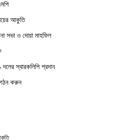
এমপি
মায়ের আকুতি
চনা সভা ও দোয়া মাহফিল
ক
১১ দলের স্বারকলিপি প্রদান
 গঠন করুন
আকুতি