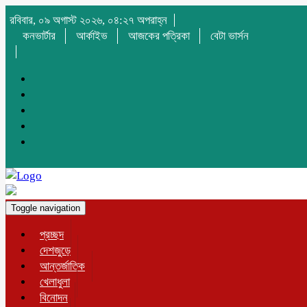
রবিবার, ০৯ অগাস্ট ২০২৬, ০৪:২৭ অপরাহ্ন
কনভার্টার
আর্কাইভ
আজকের পত্রিকা
বেটা ভার্সন
Toggle navigation
প্রচ্ছদ
দেশজুড়ে
আন্তর্জাতিক
খেলাধুলা
বিনোদন