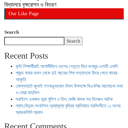
বিদ্যালয়ে বৃক্ষরোপন ও বিতরণ
Our Like Page
Search
Search
Recent Posts
কৃতি শিক্ষার্থীরাই আগামীদিনে দেশের নেতৃত্ব দিবে মনজুর এলাহী এমপি
পাষন্ড বাবার কবল থেকে দুই বছরের শিশু সন্তানকে ফিরে পেতে মায়ের
আকুতি
মোল্লাহাটে জুলাই গণঅভ্যুত্থান দিবস উপলক্ষে বিএনপির আলোচনা সভা
ও দোয়া মাহফিল
সরাইলে একজন ভুয়া পুলিশ ও তিন কেজি মাদক সহ তিনজন আটক
গ্যাস,বিদ্যুৎ সংকটসহ দ্রব্যমূল্য বৃদ্ধির প্রতিবাদে নরসিংদীতে ১১ দলের
স্বারকলিপি প্রদান
Recent Comments