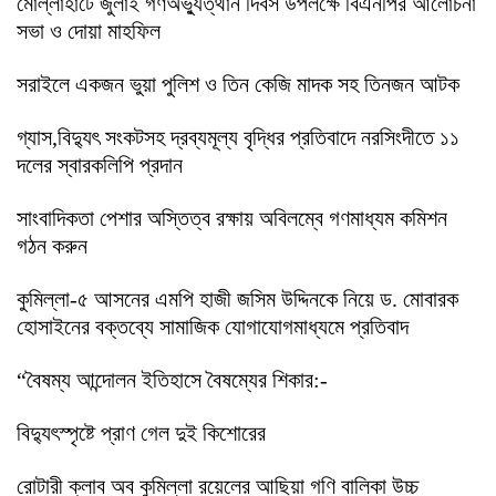
মোল্লাহাটে জুলাই গণঅভ্যুত্থান দিবস উপলক্ষে বিএনপির আলোচনা
সভা ও দোয়া মাহফিল
সরাইলে একজন ভুয়া পুলিশ ও তিন কেজি মাদক সহ তিনজন আটক
গ্যাস,বিদ্যুৎ সংকটসহ দ্রব্যমূল্য বৃদ্ধির প্রতিবাদে নরসিংদীতে ১১
দলের স্বারকলিপি প্রদান
সাংবাদিকতা পেশার অস্তিত্ব রক্ষায় অবিলম্বে গণমাধ্যম কমিশন
গঠন করুন
কুমিল্লা-৫ আসনের এমপি হাজী জসিম উদ্দিনকে নিয়ে ড. মোবারক
হোসাইনের বক্তব্যে সামাজিক যোগাযোগমাধ্যমে প্রতিবাদ
“বৈষম্য আন্দোলন ইতিহাসে বৈষম্যের শিকার:-
বিদ্যুৎস্পৃষ্টে প্রাণ গেল দুই কিশোরের
রোটারী ক্লাব অব কুমিল্লা রয়েলের আছিয়া গণি বালিকা উচ্চ