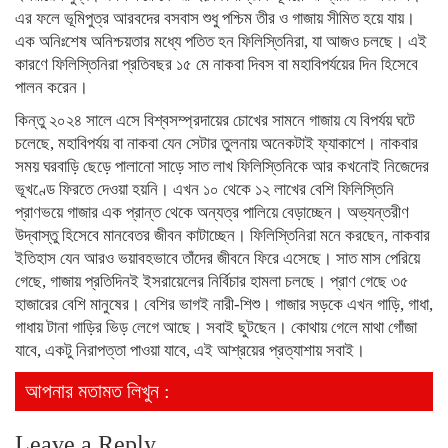
এর ফলে ভূমিপুত্র আরবদের বসবাস শুধু পশ্চিম তীর ও গাজায় সীমিত হয়ে যায়।
এক অনিঃশেষ অনিশ্চয়তার মধ্যে পতিত হন ফিলিস্তিনিরা, যা আজও চলছে। এই
কারণে ফিলিস্তিনিরা প্রতিবছর ১৫ মে নাকবা দিবস বা মহাবিপর্যয়ের দিন হিসেবে
পালন করেন।
কিন্তু ২০২৪ সালে এসে বিশ্বসম্প্রদায়ের চোখের সামনে গাজায় যে বিপর্যয় ঘটে
চলেছে, মহাবিপর্যয় বা নাকবা যেন সেটার তুলনায় অনেকটাই ফ্যাকাশে। নাকবার
সময় ঘরবাড়ি ছেড়ে পালানো সাড়ে সাত লাখ ফিলিস্তিনিকে আর কখনোই নিজেদের
ভূখণ্ডে ফিরতে দেওয়া হয়নি। এখন ১০ থেকে ১২ লাখের বেশি ফিলিস্তিনি
প্রাণভয়ে গাজার এক প্রান্ত থেকে অন্যত্র পালিয়ে বেড়াচ্ছেন। অভ্যন্তরীণ
উদ্বাস্তু হিসেবে মানবেতর জীবন কাটাচ্ছেন। ফিলিস্তিনিরা মনে করছেন, নাকবার
ইতিহাস যেন আরও ভয়াবহভাবে তাঁদের জীবনে ফিরে এসেছে। সাত মাস পেরিয়ে
গেছে, গাজায় প্রতিদিনই ইসরায়েলের নির্বিচার হামলা চলছে। প্রাণ গেছে ৩৫
হাজারের বেশি মানুষের। বেশির ভাগই নারী-শিশু। গাজার সড়কে এখন গাড়ি, গাধা,
গাধায় টানা গাড়ির ভিড় লেগে আছে। সবাই ছুটছেন। কোথায় গেলে মাথা গোঁজা
যাবে, একটু নিরাপত্তা পাওয়া যাবে, এই আশ্রয়ের প্রত্যাশায় সবাই।
আপনার মতামত লিখুন :
Leave a Reply