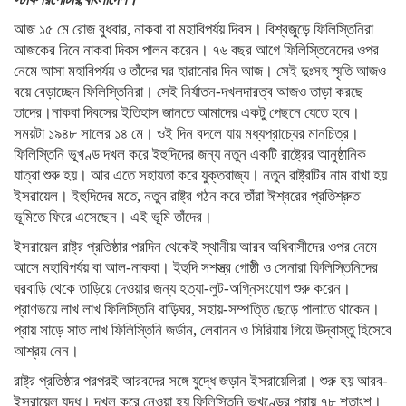
আজ ১৫ মে রোজ বুধবার, নাকবা বা মহাবিপর্যয় দিবস। বিশ্বজুড়ে ফিলিস্তিনিরা
আজকের দিনে নাকবা দিবস পালন করেন। ৭৬ বছর আগে ফিলিস্তিনেদের ওপর
নেমে আসা মহাবিপর্যয় ও তাঁদের ঘর হারানোর দিন আজ। সেই দুঃসহ স্মৃতি আজও
বয়ে বেড়াচ্ছেন ফিলিস্তিনিরা। সেই নির্যাতন-দখলদারত্ব আজও তাড়া করছে
তাদের।নাকবা দিবসের ইতিহাস জানতে আমাদের একটু পেছনে যেতে হবে।
সময়টা ১৯৪৮ সালের ১৪ মে। ওই দিন বদলে যায় মধ্যপ্রাচ্যের মানচিত্র।
ফিলিস্তিনি ভূখণ্ড দখল করে ইহুদিদের জন্য নতুন একটি রাষ্ট্রের আনুষ্ঠানিক
যাত্রা শুরু হয়। আর এতে সহায়তা করে যুক্তরাজ্য। নতুন রাষ্ট্রটির নাম রাখা হয়
ইসরায়েল। ইহুদিদের মতে, নতুন রাষ্ট্র গঠন করে তাঁরা ঈশ্বরের প্রতিশ্রুত
ভূমিতে ফিরে এসেছেন। এই ভূমি তাঁদের।
ইসরায়েল রাষ্ট্র প্রতিষ্ঠার পরদিন থেকেই স্থানীয় আরব অধিবাসীদের ওপর নেমে
আসে মহাবিপর্যয় বা আল-নাকবা। ইহুদি সশস্ত্র গোষ্ঠী ও সেনারা ফিলিস্তিনিদের
ঘরবাড়ি থেকে তাড়িয়ে দেওয়ার জন্য হত্যা-লুট-অগ্নিসংযোগ শুরু করেন।
প্রাণভয়ে লাখ লাখ ফিলিস্তিনি বাড়িঘর, সহায়-সম্পত্তি ছেড়ে পালাতে থাকেন।
প্রায় সাড়ে সাত লাখ ফিলিস্তিনি জর্ডান, লেবানন ও সিরিয়ায় গিয়ে উদ্বাস্তু হিসেবে
আশ্রয় নেন।
রাষ্ট্র প্রতিষ্ঠার পরপরই আরবদের সঙ্গে যুদ্ধে জড়ান ইসরায়েলিরা। শুরু হয় আরব-
ইসরায়েল যুদ্ধ। দখল করে নেওয়া হয় ফিলিস্তিনি ভূখণ্ডের প্রায় ৭৮ শতাংশ।