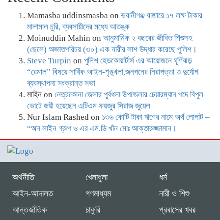
Mamasba uddinsmasba
on
ভবানীগঞ্জ বাজারে ১৭ লক্ষ টাকার
মালামাল চুরি, ব্যবসায়ীদের মধ্যে আতঙ্ক
Moinuddin Mahin
on
আনুমানিক ২ বছরের জীবিত শিশুসহ
(ছেলে) অজ্ঞাতপরিচয় (৩০) এক নারীর লাশ উদ্ধার করেছে পুলিশ।
Steve Turpin
on
পুলিশ হেডকোয়ার্টার্স এর আয়োজনে ঘূর্ণিঝড়
“রেমাল” বিষয়ে সার্বিক আইন-শৃঙ্খলা,জনগনের নিরাপত্তা ও দুর্যোগ
ব্যবস্থাপনা সংক্রান্ত সভা
মাহিন
on
নেত্রকোনা জেলার পূর্বধলা উপজেলার চেয়ারম্যান পদে বিপুল
ভোটে জয়ী হয়েছেন এটিএম ফয়জুর সিরাজ জুয়েল
Nur Islam Rashed
on
১৩৬ কোটি টাকা ঋণের নামে অর্থ লোপাট –
“অন লাইন গ্রুপ ও এর এম.ডি খাঁন মোঃ আক্তারুজ্জামান।
অর্থনীতি
খেলাধুলা
ধর্ম
আইন-আদালত
গণমাধ্যম
নারী ও শিশু
আন্তর্জাতিক
চাকুরি
প্রবাসের খবর