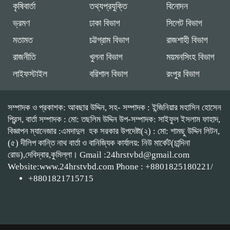
কৃষিবার্তা
তথ্যপ্রযুক্তি
বিনোদন
ভ্রমণ
ঢাকা বিভাগ
সিলেট বিভাগ
মতামত
চট্টগ্রাম বিভাগ
রাজশাহী বিভাগ
রাজনীতি
খুলনা বিভাগ
ময়মনসিংহ বিভাগ
লাইফস্টাইল
বরিশাল বিভাগ
রংপুর বিভাগ
সম্পাদক ও প্রকাশক: আবছার উদ্দিন, সহ- সম্পাদক : ইন্জিনিয়ার মহাসিন হোসেন
প্রিন্স, বার্তা সম্পাদক : মো: তছলিম উদ্দিন উপ-সম্পাদক: সাইফুল ইসলাম ফাহাদ,
বিজ্ঞাপন ম্যানেজার :এমদাদুল হক সরকার উপদেষ্টা(২) : মো: শামছু উদ্দিন লিটন,
(৫) দীলিপ কান্তি নাথ বার্তা ও বানিজ্যিক কার্যালয়: নিউ মার্কেট(চান্দিনা
রোড),দেবিদ্বার,কুমিল্লা। Gmail :24hrstvbd@gmail.com
Website:www.24hrstvbd.com Phone : +8801825180221/
+8801821715715