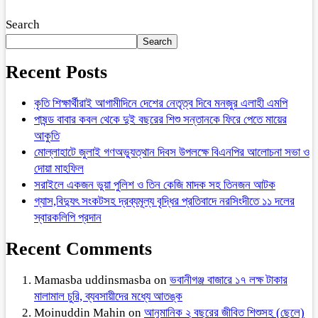
Search
Search
Recent Posts
কৃতি শিক্ষার্থীরাই আগামীদিনে দেশের নেতৃত্ব দিবে মনজুর এলাহী এমপি
পাষন্ড বাবার কবল থেকে দুই বছরের শিশু সন্তানকে ফিরে পেতে মায়ের
আকুতি
মোল্লাহাটে জুলাই গণঅভ্যুত্থান দিবস উপলক্ষে বিএনপির আলোচনা সভা ও
দোয়া মাহফিল
সরাইলে একজন ভুয়া পুলিশ ও তিন কেজি মাদক সহ তিনজন আটক
গ্যাস,বিদ্যুৎ সংকটসহ দ্রব্যমূল্য বৃদ্ধির প্রতিবাদে নরসিংদীতে ১১ দলের
স্বারকলিপি প্রদান
Recent Comments
Mamasba uddinsmasba
on
ভবানীগঞ্জ বাজারে ১৭ লক্ষ টাকার
মালামাল চুরি, ব্যবসায়ীদের মধ্যে আতঙ্ক
Moinuddin Mahin
on
আনুমানিক ২ বছরের জীবিত শিশুসহ (ছেলে)