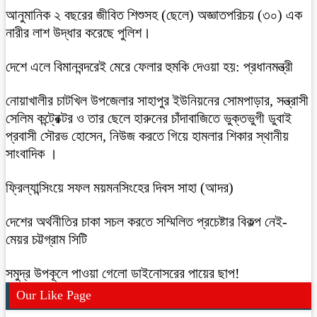
আনুমানিক ২ বছরের জীবিত শিশুসহ (ছেলে) অজ্ঞাতপরিচয় (৩০) এক
নারীর লাশ উদ্ধার করেছে পুলিশ।
দেশে এলে বিমানবন্দরেই মেরে ফেলার হুমকি দেওয়া হয়: প্রধানমন্ত্রী
নোয়াখালীর চাটখিল উপজেলার সাহাপুর ইউনিয়নের সোমপাড়ার, সন্ত্রাসী
সেলিম কন্ট্রেক্টর ও তার ছেলে হারুনের চাঁদাবাজিতে ভুক্তভুগী ডুবাই
প্রবাসী সৌরভ হোসেন, নিউজ করতে গিয়ে হামলার শিকার স্থানীয়
সাংবাদিক ।
ফ্রিল্যান্সিংয়ে সফল ময়মনসিংহের দিবস সাহা (আদর)
দেশের অর্থনীতির চাকা সচল করতে সম্মিলিত প্রচেষ্টার বিকল্প নেই-
মেয়র চট্টগ্রাম সিটি
সমুদ্র উপকূলে পাওয়া গেলো ডাইনোসরের পায়ের ছাপ!
Our Like Page