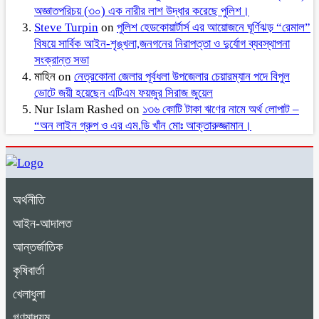
অজ্ঞাতপরিচয় (৩০) এক নারীর লাশ উদ্ধার করেছে পুলিশ।
Steve Turpin
on
পুলিশ হেডকোয়ার্টার্স এর আয়োজনে ঘূর্ণিঝড় “রেমাল”
বিষয়ে সার্বিক আইন-শৃঙ্খলা,জনগনের নিরাপত্তা ও দুর্যোগ ব্যবস্থাপনা
সংক্রান্ত সভা
মাহিন
on
নেত্রকোনা জেলার পূর্বধলা উপজেলার চেয়ারম্যান পদে বিপুল
ভোটে জয়ী হয়েছেন এটিএম ফয়জুর সিরাজ জুয়েল
Nur Islam Rashed
on
১৩৬ কোটি টাকা ঋণের নামে অর্থ লোপাট –
“অন লাইন গ্রুপ ও এর এম.ডি খাঁন মোঃ আক্তারুজ্জামান।
অর্থনীতি
আইন-আদালত
আন্তর্জাতিক
কৃষিবার্তা
খেলাধুলা
গণমাধ্যম