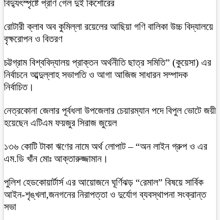
বিদ্যুৎস্পৃষ্টে প্রাণ গেল দুই কিশোরের
রোটারী ক্লাব অব কুমিল্লা রয়েলের আছিয়া গণি বালিকা উচ্চ বিদ্যালয়ে
বৃক্ষরোপন ও বিতরণ
চট্টগ্রাম বিশ্ববিদ্যালয় প্রাক্তন অর্থনীতি ছাত্র সমিতি” (কুয়েসা) এর
নির্বাচনে আব্দুল্লাহ সভাপতি ও আগা আজিজ সাধারন সম্পাদক
নির্বাচিত।
নেত্রকোনা জেলার পূর্বধলা উপজেলার চেয়ারম্যান পদে বিপুল ভোটে জয়ী
হয়েছেন এটিএম ফয়জুর সিরাজ জুয়েল
১৩৬ কোটি টাকা ঋণের নামে অর্থ লোপাট – “অন লাইন গ্রুপ ও এর
এম.ডি খাঁন মোঃ আক্তারুজ্জামান।
পুলিশ হেডকোয়ার্টার্স এর আয়োজনে ঘূর্ণিঝড় “রেমাল” বিষয়ে সার্বিক
আইন-শৃঙ্খলা,জনগনের নিরাপত্তা ও দুর্যোগ ব্যবস্থাপনা সংক্রান্ত
সভা