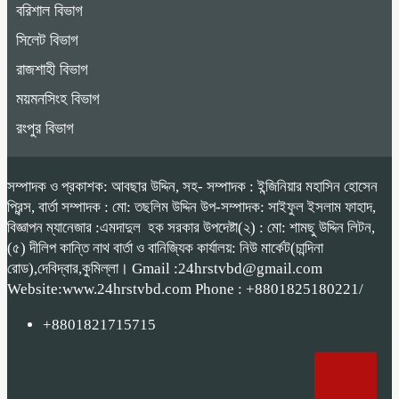
বরিশাল বিভাগ
সিলেট বিভাগ
রাজশাহী বিভাগ
ময়মনসিংহ বিভাগ
রংপুর বিভাগ
সম্পাদক ও প্রকাশক: আবছার উদ্দিন, সহ- সম্পাদক : ইন্জিনিয়ার মহাসিন হোসেন
প্রিন্স, বার্তা সম্পাদক : মো: তছলিম উদ্দিন উপ-সম্পাদক: সাইফুল ইসলাম ফাহাদ,
বিজ্ঞাপন ম্যানেজার :এমদাদুল হক সরকার উপদেষ্টা(২) : মো: শামছু উদ্দিন লিটন,
(৫) দীলিপ কান্তি নাথ বার্তা ও বানিজ্যিক কার্যালয়: নিউ মার্কেট(চান্দিনা
রোড),দেবিদ্বার,কুমিল্লা। Gmail :24hrstvbd@gmail.com
Website:www.24hrstvbd.com Phone : +8801825180221/
+8801821715715