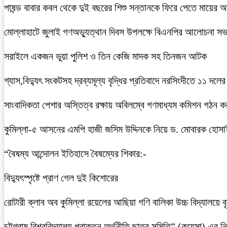
পাষন্ড বাবার কবল থেকে দুই বছরের শিশু সন্তানকে ফিরে পেতে মায়ের 
মোল্লাহাটে জুলাই গণঅভ্যুত্থান দিবস উপলক্ষে বিএনপির আলোচনা সভ
সরাইলে একজন ভুয়া পুলিশ ও তিন কেজি মাদক সহ তিনজন আটক
গ্যাস,বিদ্যুৎ সংকটসহ দ্রব্যমূল্য বৃদ্ধির প্রতিবাদে নরসিংদীতে ১১ দলের
সাংবাদিকতা পেশার অস্তিত্ব রক্ষায় অবিলম্বে গণমাধ্যম কমিশন গঠন ক
কুমিল্লা-৫ আসনের এমপি হাজী জসিম উদ্দিনকে নিয়ে ড. মোবারক হোসা
“বৈষম্য আন্দোলন ইতিহাসে বৈষম্যের শিকার:-
বিদ্যুৎস্পৃষ্টে প্রাণ গেল দুই কিশোরের
রোটারী ক্লাব অব কুমিল্লা রয়েলের আছিয়া গণি বালিকা উচ্চ বিদ্যালয়ে 
চট্টগ্রাম বিশ্ববিদ্যালয় প্রাক্তন অর্থনীতি ছাত্র সমিতি” (কুয়েসা) এর