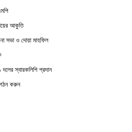
এমপি
মায়ের আকুতি
চনা সভা ও দোয়া মাহফিল
ক
১১ দলের স্বারকলিপি প্রদান
 গঠন করুন