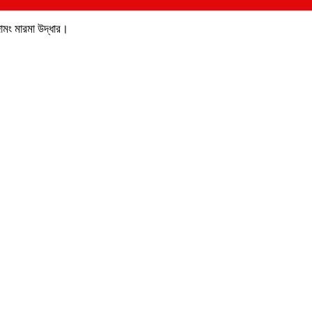
োমং মারমা উদ্ধার।