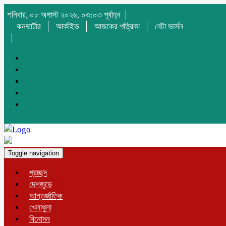
শনিবার, ০৮ অগাস্ট ২০২৬, ০৩:০৩ পূর্বাহ্ন
কনভার্টার
আর্কাইভ
আজকের পত্রিকা
বেটা ভার্সন
Toggle navigation
প্রচ্ছদ
দেশজুড়ে
আন্তর্জাতিক
খেলাধুলা
বিনোদন