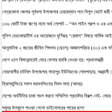
নেত্রকোনা জেলার পূর্বধলা উপজেলার চেয়ারম্যান পদে বিপুল ভোটে জয়ী
১৩৬ কোটি টাকা ঋণের নামে অর্থ লোপাট – “অন লাইন গ্রুপ ও এর এম.
পুলিশ হেডকোয়ার্টার্স এর আয়োজনে ঘূর্ণিঝড় “রেমাল” বিষয়ে সার্বিক আ
আনুমানিক ২ বছরের জীবিত শিশুসহ (ছেলে) অজ্ঞাতপরিচয় (৩০) এক নার
দেশে এলে বিমানবন্দরেই মেরে ফেলার হুমকি দেওয়া হয়: প্রধানমন্ত্রী
নোয়াখালীর চাটখিল উপজেলার সাহাপুর ইউনিয়নের সোমপাড়ার, সন্ত্রাসী সে
ফ্রিল্যান্সিংয়ে সফল ময়মনসিংহের দিবস সাহা (আদর)
দেশের অর্থনীতির চাকা সচল করতে সম্মিলিত প্রচেষ্টার বিকল্প নেই- মেয়র চ
সমুদ্র উপকূলে পাওয়া গেলো ডাইনোসরের পায়ের ছাপ!