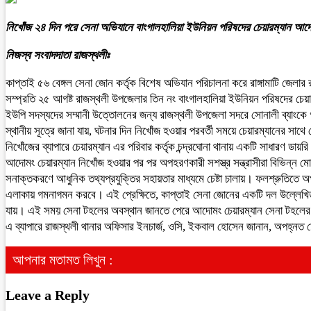
নিখোঁজ ২৪ দিন পরে সেনা অভিযানে বাংগালহালিয়া ইউনিয়ন পরিষদের চেয়ারম্যান আদ
নিজস্ব সংবাদদাতা রাজস্থলীঃ
কাপ্তাই ৫৬ বেঙ্গল সেনা জোন কর্তৃক বিশেষ অভিযান পরিচালনা করে রাঙ্গামাটি জেল
সম্প্রতি ২৫ আগষ্ট রাজস্থলী উপজেলার তিন নং বাংগালহালিয়া ইউনিয়ন পরিষদের চেয়া
ইউপি সদস্যদের সম্মানী উত্তোলনের জন্য রাজস্থলী উপজেলা সদরে সোনালী ব্যাংকে
স্থানীয় সূত্রে জানা যায়, ঘটনার দিন নিখোঁজ হওয়ার পরবর্তী সময়ে চেয়ারম্যানের সাথ
নিখোঁজের ব্যাপারে চেয়ারম্যান এর পরিবার কর্তৃক চন্দ্রঘোনা থানায় একটি সাধারণ ডায়র
আদোমং চেয়ারম্যান নিখোঁজ হওয়ার পর পর অপহরণকারী সশস্ত্র সন্ত্রাসীরা বিভিন্ন ম
সনাক্তকরণে আধুনিক তথ্যপ্রযুক্তির সহায়তার মাধ্যমে চেষ্টা চালায়। ফলশ্রুতিতে অ
এলাকায় গমনাগমন করবে। এই প্রেক্ষিতে, কাপ্তাই সেনা জোনের একটি দল উল্লেখিত স
যায়। এই সময় সেনা টহলের অবস্থান জানতে পেরে আদোমং চেয়ারম্যান সেনা টহলের সহা
এ ব্যাপারে রাজস্থলী থানার অফিসার ইনচার্জ, ওসি, ইকবাল হোসেন জানান, অপহ্নত চ
আপনার মতামত লিখুন :
Leave a Reply