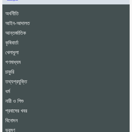
অর্থনীতি
আইন-আদালত
আন্তর্জাতিক
কৃষিবার্তা
খেলাধুলা
গণমাধ্যম
চাকুরি
তথ্যপ্রযুক্তি
ধর্ম
নারী ও শিশু
প্রবাসের খবর
বিনোদন
ভ্রমণ