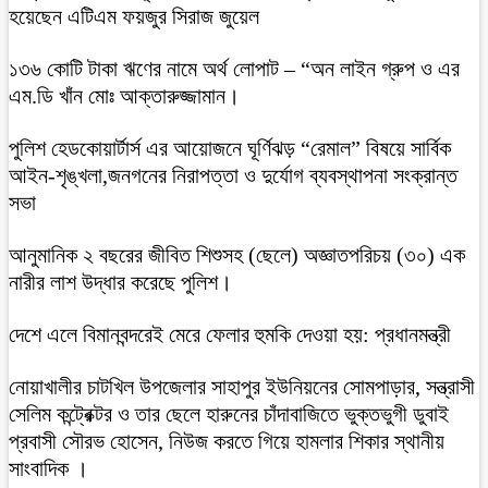
হয়েছেন এটিএম ফয়জুর সিরাজ জুয়েল
১৩৬ কোটি টাকা ঋণের নামে অর্থ লোপাট – “অন লাইন গ্রুপ ও এর
এম.ডি খাঁন মোঃ আক্তারুজ্জামান।
পুলিশ হেডকোয়ার্টার্স এর আয়োজনে ঘূর্ণিঝড় “রেমাল” বিষয়ে সার্বিক
আইন-শৃঙ্খলা,জনগনের নিরাপত্তা ও দুর্যোগ ব্যবস্থাপনা সংক্রান্ত
সভা
আনুমানিক ২ বছরের জীবিত শিশুসহ (ছেলে) অজ্ঞাতপরিচয় (৩০) এক
নারীর লাশ উদ্ধার করেছে পুলিশ।
দেশে এলে বিমানবন্দরেই মেরে ফেলার হুমকি দেওয়া হয়: প্রধানমন্ত্রী
নোয়াখালীর চাটখিল উপজেলার সাহাপুর ইউনিয়নের সোমপাড়ার, সন্ত্রাসী
সেলিম কন্ট্রেক্টর ও তার ছেলে হারুনের চাঁদাবাজিতে ভুক্তভুগী ডুবাই
প্রবাসী সৌরভ হোসেন, নিউজ করতে গিয়ে হামলার শিকার স্থানীয়
সাংবাদিক ।