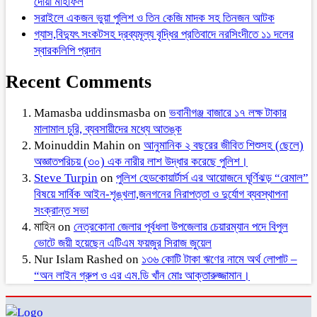
দোয়া মাহফিল
সরাইলে একজন ভুয়া পুলিশ ও তিন কেজি মাদক সহ তিনজন আটক
গ্যাস,বিদ্যুৎ সংকটসহ দ্রব্যমূল্য বৃদ্ধির প্রতিবাদে নরসিংদীতে ১১ দলের
স্বারকলিপি প্রদান
Recent Comments
Mamasba uddinsmasba
on
ভবানীগঞ্জ বাজারে ১৭ লক্ষ টাকার
মালামাল চুরি, ব্যবসায়ীদের মধ্যে আতঙ্ক
Moinuddin Mahin
on
আনুমানিক ২ বছরের জীবিত শিশুসহ (ছেলে)
অজ্ঞাতপরিচয় (৩০) এক নারীর লাশ উদ্ধার করেছে পুলিশ।
Steve Turpin
on
পুলিশ হেডকোয়ার্টার্স এর আয়োজনে ঘূর্ণিঝড় “রেমাল”
বিষয়ে সার্বিক আইন-শৃঙ্খলা,জনগনের নিরাপত্তা ও দুর্যোগ ব্যবস্থাপনা
সংক্রান্ত সভা
মাহিন
on
নেত্রকোনা জেলার পূর্বধলা উপজেলার চেয়ারম্যান পদে বিপুল
ভোটে জয়ী হয়েছেন এটিএম ফয়জুর সিরাজ জুয়েল
Nur Islam Rashed
on
১৩৬ কোটি টাকা ঋণের নামে অর্থ লোপাট –
“অন লাইন গ্রুপ ও এর এম.ডি খাঁন মোঃ আক্তারুজ্জামান।