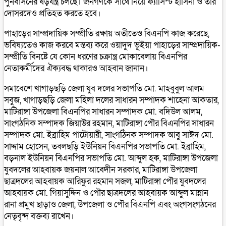
পুনর্বাসনের ষড়যন্ত্র চলছে। জনগণকে সাথে নিয়ে ফ্যাসিস্ট হাসিনা ও তার
দোসরদেও প্রতিহত করতে হবে।
পাহাড়ের সাম্প্রদায়িক সম্প্রীতি রক্ষায় অতীতেও বিএনপি কাজ করেছে,
ভবিষ্যতেও কাজ করবে মন্তব্য করে ওয়াদুদ ভূইয়া পাহাড়ের সাম্প্রদায়িক-
সম্প্রীতি বিনষ্টে যে কোন ধরণের চক্রান্ত্র মোকাবেলায় বিএনপির
নেতাকর্মীদের ঐক্যবদ্ধ থাকারও আহবান জানান।
সমাবেশে খাগাড়ছড়ি জেলা যুব দলের সভাপতি মো. মাহবুবুল আলম
সবুজ, খাগাড়ছড়ি জেলা মহিলা দলের সাধারন সম্পাদক শাহেনা আকতার,
মাটিরাঙ্গা উপজেলা বিএনপির সাধারন সম্পাদক মো. বদিউল আলম,
সাংগঠনিক সম্পাদক জিয়াউর রহমান, মাটিরাঙ্গা পৌর বিএনপির সাধারন
সম্পাদক মো. ইব্রাহিম পাটোয়ারী, সাংগঠিনক সম্পাদক আবু সাঈদ মো.
সাদ্দাম হোসেন, তবলছড়ি ইউনিয়ন বিএনপির সভাপতি মো. ইব্রাহিম,
বড়নাল ইউনিয়ন বিএনপির সভাপতি মো. আব্দুল হক, মাটিরাঙ্গা উপজেলা
যুবদলের আহবায়ক জয়নাল আবেদীন সরকার, মাটিরাঙ্গা উপজেলা
ছাত্রদলের আহবায়ক আরিফুর রহমান সজল, মাটিরাঙ্গা পৌর যুবদলের
আহবায়ক মো. গিয়াসুদ্দিন ও পৌর ছাত্রদলের আহবায়ক আব্দুল মান্নান
রানা প্রমুখ ছাড়াও জেলা, উপজেলা ও পৌর বিএনপি এবং অংগসংগঠনের
নেতৃবৃন্দ বক্তব্য রাখেন।