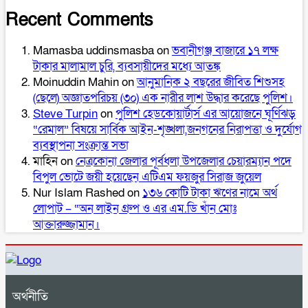
Recent Comments
Mamasba uddinsmasba
on
ভবানীগঞ্জ বাজারে ১৭ লক্ষ
টাকার মালামাল চুরি, ব্যবসায়ীদের মধ্যে আতঙ্ক
Moinuddin Mahin
on
আনুমানিক ২ বছরের জীবিত শিশুসহ
(ছেলে) অজ্ঞাতপরিচয় (৩০) এক নারীর লাশ উদ্ধার করেছে পুলিশ।
Steve Turpin
on
পুলিশ হেডকোয়ার্টার্স এর আয়োজনে ঘূর্ণিঝড়
“রেমাল” বিষয়ে সার্বিক আইন-শৃঙ্খলা,জনগনের নিরাপত্তা ও দুর্যোগ
ব্যবস্থাপনা সংক্রান্ত সভা
মাহিন
on
নেত্রকোনা জেলার পূর্বধলা উপজেলার চেয়ারম্যান পদে
বিপুল ভোটে জয়ী হয়েছেন এটিএম ফয়জুর সিরাজ জুয়েল
Nur Islam Rashed
on
১৩৬ কোটি টাকা ঋণের নামে অর্থ
লোপাট – “অন লাইন গ্রুপ ও এর এম.ডি খাঁন মোঃ
আক্তারুজ্জামান।
অর্থনীতি