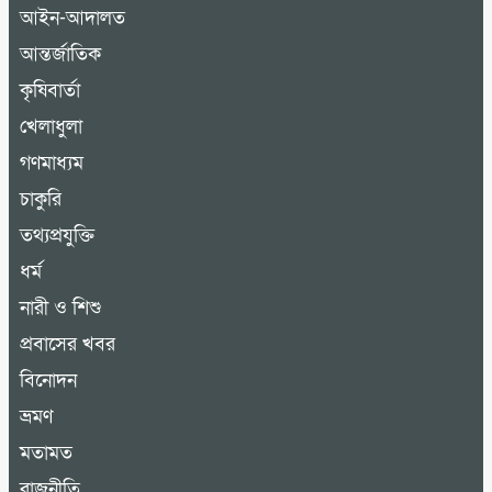
আইন-আদালত
আন্তর্জাতিক
কৃষিবার্তা
খেলাধুলা
গণমাধ্যম
চাকুরি
তথ্যপ্রযুক্তি
ধর্ম
নারী ও শিশু
প্রবাসের খবর
বিনোদন
ভ্রমণ
মতামত
রাজনীতি