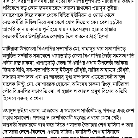
দীর্ঘ ১৭ বছর পর প্রথমবারের মতো বিএনপির দুর্গখ্যাত মাটিরাঙ্গায় ভয়হীন
পরিবেশে বড় কোন জনসমাবেশে বক্তব্য রাখলেন ওয়াদুদ ভুইয়া।
সমাবেশকে ঘিরে সকাল থেকে বিভিন্ন ইউনিয়ন ও ওয়ার্ড থেকে
নেতাকর্মীরা মিছিল নিয়ে সমাবেশে যোগ দিতে থাকে। বেলা ১১টার
আগেই কানায় কানায় পুর্ন হয়ে যায় সমাবেশস্থল। হাজার হাজার
নেতাকর্মীদের উপস্থিতিতে কোথাও তিল ধারনের ঠাই ছিলনা।
মাটিরাঙ্গা উপজেলা বিএনপির সভাপতি মো. বাহাদুর খান সভাপতিত্বে
অনুষ্ঠিত সম্প্রীতি সমাবেশে খাগাড়ছড়ি জেলা বিএনপির জৈষ্ঠ্য সহসভাপতি
প্রবীন চন্দ্র চাকমা, খাগাড়ছড়ি জেলা বিএনপির প্রধান উপদেষ্ঠা জাকিয়া
জিনাত বীথি, সহ-সভাপতি আবু ইউসুফ চৌধুরী, নাছির আহাম্মদ চৌধূরী,
সাধারন সম্পাদক এমএন আবছার, যুগ্ম সম্পাদক এডভোকেট আব্দুল
মালেক মিন্টু, মো. মোশাররফ হোসেন, অনিমেষ চাকমা রিংকু, মাটিরাঙ্গা
পৌর বিএনপির সভাপতি মো. শাহজালাল কাজল প্রমুখ বিশেষ অতিথি
হিসেবে বক্তব্য রাখেন।
ওয়াদুদ ভুইয়া বলেন, আজকের এ সমাবেশ সার্বভৌমত্ব, গণতন্ত্র এবং দেশ
গড়ার সমাবেশ। গণতন্ত্র ও দেশবিরোধী ষড়যন্ত্র এখনো থেমে নেই।
অন্তবর্তী সরকারকে ব্যর্থ করে দিতে পলাতক স্বৈরাচার শেখ হাসিনা ও তার
দোসররা দেশে-বিদেশে এখনো সক্রিয়। ফ্যাসিস্ট শেখ হাসিনাকে