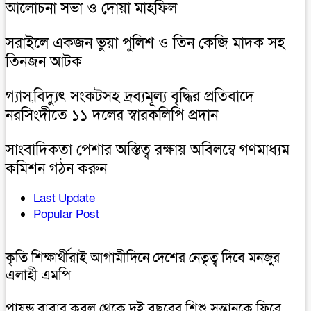
আলোচনা সভা ও দোয়া মাহফিল
সরাইলে একজন ভুয়া পুলিশ ও তিন কেজি মাদক সহ
তিনজন আটক
গ্যাস,বিদ্যুৎ সংকটসহ দ্রব্যমূল্য বৃদ্ধির প্রতিবাদে
নরসিংদীতে ১১ দলের স্বারকলিপি প্রদান
সাংবাদিকতা পেশার অস্তিত্ব রক্ষায় অবিলম্বে গণমাধ্যম
কমিশন গঠন করুন
Last Update
Popular Post
কৃতি শিক্ষার্থীরাই আগামীদিনে দেশের নেতৃত্ব দিবে মনজুর
এলাহী এমপি
পাষন্ড বাবার কবল থেকে দুই বছরের শিশু সন্তানকে ফিরে