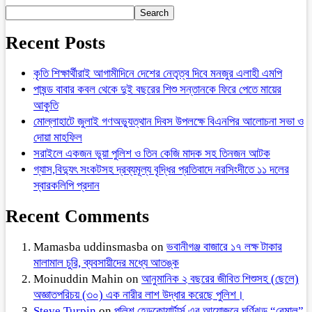
Search
Recent Posts
কৃতি শিক্ষার্থীরাই আগামীদিনে দেশের নেতৃত্ব দিবে মনজুর এলাহী এমপি
পাষন্ড বাবার কবল থেকে দুই বছরের শিশু সন্তানকে ফিরে পেতে মায়ের
আকুতি
মোল্লাহাটে জুলাই গণঅভ্যুত্থান দিবস উপলক্ষে বিএনপির আলোচনা সভা ও
দোয়া মাহফিল
সরাইলে একজন ভুয়া পুলিশ ও তিন কেজি মাদক সহ তিনজন আটক
গ্যাস,বিদ্যুৎ সংকটসহ দ্রব্যমূল্য বৃদ্ধির প্রতিবাদে নরসিংদীতে ১১ দলের
স্বারকলিপি প্রদান
Recent Comments
Mamasba uddinsmasba
on
ভবানীগঞ্জ বাজারে ১৭ লক্ষ টাকার
মালামাল চুরি, ব্যবসায়ীদের মধ্যে আতঙ্ক
Moinuddin Mahin
on
আনুমানিক ২ বছরের জীবিত শিশুসহ (ছেলে)
অজ্ঞাতপরিচয় (৩০) এক নারীর লাশ উদ্ধার করেছে পুলিশ।
Steve Turpin
on
পুলিশ হেডকোয়ার্টার্স এর আয়োজনে ঘূর্ণিঝড় “রেমাল”