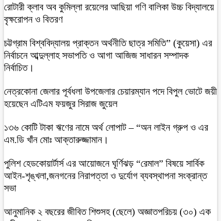
রোটারী ক্লাব অব কুমিল্লা রয়েলের আছিয়া গণি বালিকা উচ্চ বিদ্যালয়ে
বৃক্ষরোপন ও বিতরণ
চট্টগ্রাম বিশ্ববিদ্যালয় প্রাক্তন অর্থনীতি ছাত্র সমিতি” (কুয়েসা) এর
নির্বাচনে আব্দুল্লাহ সভাপতি ও আগা আজিজ সাধারন সম্পাদক
নির্বাচিত।
নেত্রকোনা জেলার পূর্বধলা উপজেলার চেয়ারম্যান পদে বিপুল ভোটে জয়ী
হয়েছেন এটিএম ফয়জুর সিরাজ জুয়েল
১৩৬ কোটি টাকা ঋণের নামে অর্থ লোপাট – “অন লাইন গ্রুপ ও এর
এম.ডি খাঁন মোঃ আক্তারুজ্জামান।
পুলিশ হেডকোয়ার্টার্স এর আয়োজনে ঘূর্ণিঝড় “রেমাল” বিষয়ে সার্বিক
আইন-শৃঙ্খলা,জনগনের নিরাপত্তা ও দুর্যোগ ব্যবস্থাপনা সংক্রান্ত
সভা
আনুমানিক ২ বছরের জীবিত শিশুসহ (ছেলে) অজ্ঞাতপরিচয় (৩০) এক