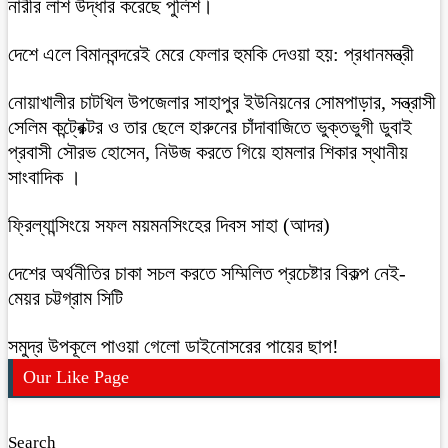
নারীর লাশ উদ্ধার করেছে পুলিশ।
দেশে এলে বিমানবন্দরেই মেরে ফেলার হুমকি দেওয়া হয়: প্রধানমন্ত্রী
নোয়াখালীর চাটখিল উপজেলার সাহাপুর ইউনিয়নের সোমপাড়ার, সন্ত্রাসী
সেলিম কন্ট্রেক্টর ও তার ছেলে হারুনের চাঁদাবাজিতে ভুক্তভুগী ডুবাই
প্রবাসী সৌরভ হোসেন, নিউজ করতে গিয়ে হামলার শিকার স্থানীয়
সাংবাদিক ।
ফ্রিল্যান্সিংয়ে সফল ময়মনসিংহের দিবস সাহা (আদর)
দেশের অর্থনীতির চাকা সচল করতে সম্মিলিত প্রচেষ্টার বিকল্প নেই-
মেয়র চট্টগ্রাম সিটি
সমুদ্র উপকূলে পাওয়া গেলো ডাইনোসরের পায়ের ছাপ!
Our Like Page
Search