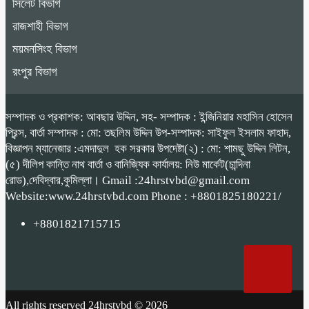
সিলেট বিভাগ
রাজশাহী বিভাগ
ময়মনসিংহ বিভাগ
রংপুর বিভাগ
সম্পাদক ও প্রকাশক: আবছার উদ্দিন, সহ- সম্পাদক : ইন্জিনিয়ার মহাসিন হোসেন
প্রিন্স, বার্তা সম্পাদক : মো: তছলিম উদ্দিন উপ-সম্পাদক: সাইফুল ইসলাম ফাহাদ,
বিজ্ঞাপন ম্যানেজার :এমদাদুল হক সরকার উপদেষ্টা(২) : মো: শামছু উদ্দিন লিটন,
(৫) দীলিপ কান্তি নাথ বার্তা ও বানিজ্যিক কার্যালয়: নিউ মার্কেট(চান্দিনা
রোড),দেবিদ্বার,কুমিল্লা। Gmail :24hrstvbd@gmail.com
Website:www.24hrstvbd.com Phone : +8801825180221/
+8801821715715
All rights reserved 24hrstvbd © 2026