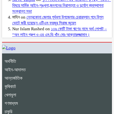
বিষয়ে সার্বিক আইন-শৃঙ্খলা,জনগনের নিরাপত্তা ও দুর্যোগ ব্যবস্থাপনা
সংক্রান্ত সভা
মাহিন
on
নেত্রকোনা জেলার পূর্বধলা উপজেলার চেয়ারম্যান পদে বিপুল
ভোটে জয়ী হয়েছেন এটিএম ফয়জুর সিরাজ জুয়েল
Nur Islam Rashed
on
১৩৬ কোটি টাকা ঋণের নামে অর্থ লোপাট –
“অন লাইন গ্রুপ ও এর এম.ডি খাঁন মোঃ আক্তারুজ্জামান।
অর্থনীতি
আইন-আদালত
আন্তর্জাতিক
কৃষিবার্তা
খেলাধুলা
গণমাধ্যম
চাকুরি