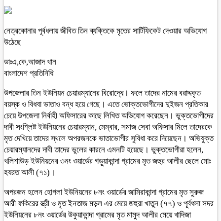
নেত্রকোনার পূর্বধলায় জীবিত তিন ব্যক্তিকে মৃতের সার্টিফিকেট দেওয়ার অভিযোগ
উঠেছে
ডাঃএ,কে,আজাদ খান
বাংলাদেশ প্রতিনিধি
উপজেলার তিন ইউনিয়ন চেয়ারম্যানের বিরোদ্ধে। ফলে তাদের নামের বরাদ্দকৃত
বয়স্ক ও বিধবা ভাতাও বন্ধ হয়ে গেছে। এতে ভোক্তভোগীদের দুইজন প্রতিকার
চেয়ে উপজেলা নির্বাহী অফিসারের কাছে লিখিত অভিযোগ করেছেন। ভুক্তভোগীদের
দাবী সংশ্লিষ্ট ইউনিয়নের চেয়ারম্যান, মেম্বার, সমাজ সেবা অফিসার মিলে তাদেরকে
মৃত দেখিয়ে তাদের স্থলে অপরজনকে ভাতাভোগীর সুবিধা করে দিয়েছেন। অভিযুক্ত
চেয়ারম্যানদের দাবী তাদের ভুলের কারনে এমনটি হয়েছে। ভুক্তভোগীরা হলেন,
খলিশাউড় ইউনিয়নের ৩নং ওয়ার্ডের গড়ুয়াকান্দা গ্রামের মৃত জহুর আলীর ছেলে মোঃ
হযরত আলী (৭১)।
অপরজন হলেন হোগলা ইউনিয়নের ৮নং ওয়ার্ডের জামিরাকান্দা গ্রামের মৃত সুরুজ
আরী ফকিরের স্ত্রী ও মৃত ইনতাজ মড়ল এর মেয়ে জহুরা খাতুন (৭৭) ও পূর্বধলা সদর
ইউনিয়নের ৮নং ওয়ার্ডের উকুয়াকান্দা গ্রামের মৃত মামুদ আলীর মেয়ে খাদিজা