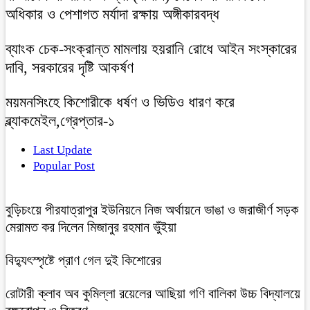
অধিকার ও পেশাগত মর্যাদা রক্ষায় অঙ্গীকারবদ্ধ
ব্যাংক চেক-সংক্রান্ত মামলায় হয়রানি রোধে আইন সংস্কারের
দাবি, সরকারের দৃষ্টি আকর্ষণ
ময়মনসিংহে কিশোরীকে ধর্ষণ ও ভিডিও ধারণ করে
ব্ল্যাকমেইল,গ্রেপ্তার-১
Last Update
Popular Post
বুড়িচংয়ে পীরযাত্রাপুর ইউনিয়নে নিজ অর্থায়নে ভাঙা ও জরাজীর্ণ সড়ক
মেরামত কর দিলেন মিজানুর রহমান ভুঁইয়া
বিদ্যুৎস্পৃষ্টে প্রাণ গেল দুই কিশোরের
রোটারী ক্লাব অব কুমিল্লা রয়েলের আছিয়া গণি বালিকা উচ্চ বিদ্যালয়ে