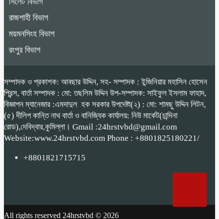
সিলেট বিভাগ
রাজশাহী বিভাগ
ময়মনসিংহ বিভাগ
রংপুর বিভাগ
সম্পাদক ও প্রকাশক: আবছার উদ্দিন, সহ- সম্পাদক : ইন্জিনিয়ার মহাসিন হোসেন
প্রিন্স, বার্তা সম্পাদক : মো: তছলিম উদ্দিন উপ-সম্পাদক: সাইফুল ইসলাম ফাহাদ,
বিজ্ঞাপন ম্যানেজার :এমদাদুল হক সরকার উপদেষ্টা(২) : মো: শামছু উদ্দিন লিটন,
(৫) দীলিপ কান্তি নাথ বার্তা ও বানিজ্যিক কার্যালয়: নিউ মার্কেট(চান্দিনা
রোড),দেবিদ্বার,কুমিল্লা। Gmail :24hrstvbd@gmail.com
Website:www.24hrstvbd.com Phone : +8801825180221/
+8801821715715
All rights reserved 24hrstvbd © 2026