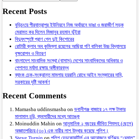
Recent Posts
বুড়িচংয়ে পীরযাত্রাপুর ইউনিয়নে নিজ অর্থায়নে ভাঙা ও জরাজীর্ণ সড়ক
মেরামত কর দিলেন মিজানুর রহমান ভুঁইয়া
বিদ্যুৎস্পৃষ্টে প্রাণ গেল দুই কিশোরের
রোটারী ক্লাব অব কুমিল্লা রয়েলের আছিয়া গণি বালিকা উচ্চ বিদ্যালয়ে
বৃক্ষরোপন ও বিতরণ
বাংলাদেশ সাংবাদিক সংস্থা (বাসাস) দেশের সাংবাদিকদের অধিকার ও
পেশাগত মর্যাদা রক্ষায় অঙ্গীকারবদ্ধ
ব্যাংক চেক-সংক্রান্ত মামলায় হয়রানি রোধে আইন সংস্কারের দাবি,
সরকারের দৃষ্টি আকর্ষণ
Recent Comments
Mamasba uddinsmasba
on
ভবানীগঞ্জ বাজারে ১৭ লক্ষ টাকার
মালামাল চুরি, ব্যবসায়ীদের মধ্যে আতঙ্ক
Moinuddin Mahin
on
আনুমানিক ২ বছরের জীবিত শিশুসহ (ছেলে)
অজ্ঞাতপরিচয় (৩০) এক নারীর লাশ উদ্ধার করেছে পুলিশ।
Steve Turpin
on
পুলিশ হেডকোয়ার্টার্স এর আয়োজনে ঘূর্ণিঝড় “রেমাল”