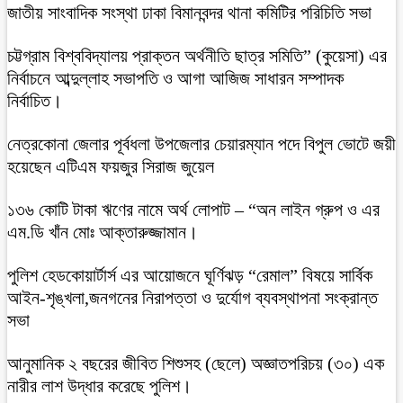
জাতীয় সাংবাদিক সংস্থা ঢাকা বিমানবন্দর থানা কমিটির পরিচিতি সভা
চট্টগ্রাম বিশ্ববিদ্যালয় প্রাক্তন অর্থনীতি ছাত্র সমিতি” (কুয়েসা) এর
নির্বাচনে আব্দুল্লাহ সভাপতি ও আগা আজিজ সাধারন সম্পাদক
নির্বাচিত।
নেত্রকোনা জেলার পূর্বধলা উপজেলার চেয়ারম্যান পদে বিপুল ভোটে জয়ী
হয়েছেন এটিএম ফয়জুর সিরাজ জুয়েল
১৩৬ কোটি টাকা ঋণের নামে অর্থ লোপাট – “অন লাইন গ্রুপ ও এর
এম.ডি খাঁন মোঃ আক্তারুজ্জামান।
পুলিশ হেডকোয়ার্টার্স এর আয়োজনে ঘূর্ণিঝড় “রেমাল” বিষয়ে সার্বিক
আইন-শৃঙ্খলা,জনগনের নিরাপত্তা ও দুর্যোগ ব্যবস্থাপনা সংক্রান্ত
সভা
আনুমানিক ২ বছরের জীবিত শিশুসহ (ছেলে) অজ্ঞাতপরিচয় (৩০) এক
নারীর লাশ উদ্ধার করেছে পুলিশ।