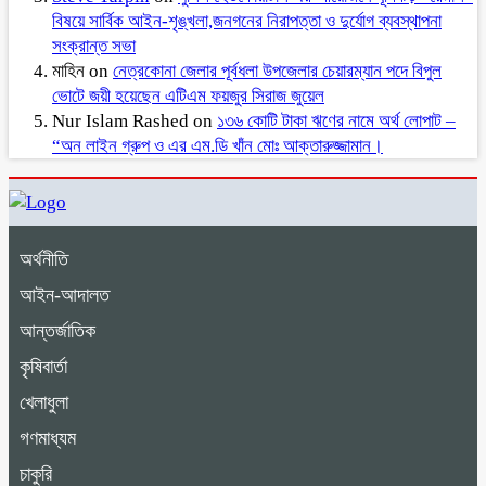
বিষয়ে সার্বিক আইন-শৃঙ্খলা,জনগনের নিরাপত্তা ও দুর্যোগ ব্যবস্থাপনা
সংক্রান্ত সভা
মাহিন
on
নেত্রকোনা জেলার পূর্বধলা উপজেলার চেয়ারম্যান পদে বিপুল
ভোটে জয়ী হয়েছেন এটিএম ফয়জুর সিরাজ জুয়েল
Nur Islam Rashed
on
১৩৬ কোটি টাকা ঋণের নামে অর্থ লোপাট –
“অন লাইন গ্রুপ ও এর এম.ডি খাঁন মোঃ আক্তারুজ্জামান।
অর্থনীতি
আইন-আদালত
আন্তর্জাতিক
কৃষিবার্তা
খেলাধুলা
গণমাধ্যম
চাকুরি