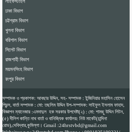
লাইফস্টাইল
ঢাকা বিভাগ
চট্টগ্রাম বিভাগ
খুলনা বিভাগ
বরিশাল বিভাগ
সিলেট বিভাগ
রাজশাহী বিভাগ
ময়মনসিংহ বিভাগ
রংপুর বিভাগ
সম্পাদক ও প্রকাশক: আবছার উদ্দিন, সহ- সম্পাদক : ইন্জিনিয়ার মহাসিন হোসেন
প্রিন্স, বার্তা সম্পাদক : মো: তছলিম উদ্দিন উপ-সম্পাদক: সাইফুল ইসলাম ফাহাদ,
বিজ্ঞাপন ম্যানেজার :এমদাদুল হক সরকার উপদেষ্টা(২) : মো: শামছু উদ্দিন লিটন,
(৫) দীলিপ কান্তি নাথ বার্তা ও বানিজ্যিক কার্যালয়: নিউ মার্কেট(চান্দিনা
রোড),দেবিদ্বার,কুমিল্লা। Gmail :24hrstvbd@gmail.com