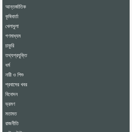
আন্তর্জাতিক
কৃষিবার্তা
খেলাধুলা
গণমাধ্যম
চাকুরি
তথ্যপ্রযুক্তি
ধর্ম
নারী ও শিশু
প্রবাসের খবর
বিনোদন
ভ্রমণ
মতামত
রাজনীতি