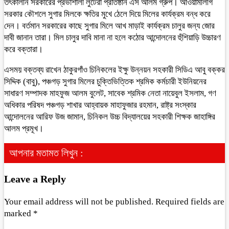
তৎকালীন সরকারের প্রভাশালী লুটেরা প্রতিষ্ঠান এস আলম গ্রুপ। আওয়ামীলীগ
সরকার কৌশলে সুগার মিলকে ক্ষতির মুখে ঠেলে দিয়ে মিলের কার্যক্রম বন্ধ করে
দেন। বর্তমান সরকারের কাছে সুগার মিলে আখ মাড়াই কার্যক্রম চালুর জন্য জোর
দাবী জানান তারা। মিল চালুর দাবি মানা না হলে কঠোর আন্দোলনের হুঁশিয়াড়ি উচ্চারণ
করে বক্তারা।
এসময় বক্তব্য রাখেন ঠাকুরগাঁও চিনিকলের ইক্ষু উন্নয়ন সহকারী সিডিএ আবু বক্কর
সিদ্দিক (বাবু), পঞ্চগড় সুগার মিলের চুক্তিভিত্তিক শ্রমিক কর্মচারী ইউনিয়নের
সাধারণ সম্পাদক মাহফুজ আলম বুলেট, সাবেক শ্রমিক নেতা নায়েবুল ইসলাম, গণ
অধিকার পরিষদ পঞ্চগড় শাখার আহ্বায়ক মাহাফুজার রহমান, রাষ্ট্র সংস্কার
আন্দোলনের আরিফ উজ জামান, চিনিকল উচ্চ বিদ্যালয়ের সহকারী শিক্ষক জাহাঙ্গির
আলম প্রমূখ।
আপনার মতামত লিখুন :
Leave a Reply
Your email address will not be published.
Required fields are
marked
*