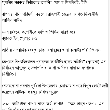
স্থানীয় সরকার নির্বাচনের তফসিল ঘোষণা শিগগিরই: ইসি
বাগমারা থানা পরিদর্শন করলেন রাজশাহী রেঞ্জের নবাগত ডিআইজি
আশিক সাঈদ
ময়মনসিংহে কিশোরীকে ধর্ষণ ও ভিডিও ধারণ করে
ব্ল্যাকমেইল,গ্রেপ্তার-১
জাতীয় সাংবাদিক সংস্থা ঢাকা বিমানবন্দর থানা কমিটির পরিচিতি সভা
চট্টগ্রাম বিশ্ববিদ্যালয় প্রাক্তন অর্থনীতি ছাত্র সমিতি” (কুয়েসা) এর
নির্বাচনে আব্দুল্লাহ সভাপতি ও আগা আজিজ সাধারন সম্পাদক
নির্বাচিত।
নেত্রকোনা জেলার পূর্বধলা উপজেলার চেয়ারম্যান পদে বিপুল ভোটে জয়ী
হয়েছেন এটিএম ফয়জুর সিরাজ জুয়েল
১৩৬ কোটি টাকা ঋণের নামে অর্থ লোপাট – “অন লাইন গ্রুপ ও এর
এম.ডি খাঁন মোঃ আক্তারুজ্জামান।