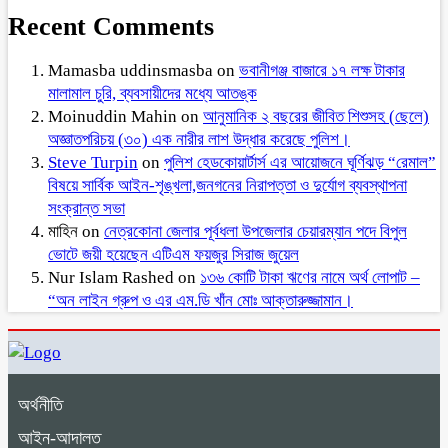
Recent Comments
Mamasba uddinsmasba
on
ভবানীগঞ্জ বাজারে ১৭ লক্ষ টাকার
মালামাল চুরি, ব্যবসায়ীদের মধ্যে আতঙ্ক
Moinuddin Mahin
on
আনুমানিক ২ বছরের জীবিত শিশুসহ (ছেলে)
অজ্ঞাতপরিচয় (৩০) এক নারীর লাশ উদ্ধার করেছে পুলিশ।
Steve Turpin
on
পুলিশ হেডকোয়ার্টার্স এর আয়োজনে ঘূর্ণিঝড় “রেমাল”
বিষয়ে সার্বিক আইন-শৃঙ্খলা,জনগনের নিরাপত্তা ও দুর্যোগ ব্যবস্থাপনা
সংক্রান্ত সভা
মাহিন
on
নেত্রকোনা জেলার পূর্বধলা উপজেলার চেয়ারম্যান পদে বিপুল
ভোটে জয়ী হয়েছেন এটিএম ফয়জুর সিরাজ জুয়েল
Nur Islam Rashed
on
১৩৬ কোটি টাকা ঋণের নামে অর্থ লোপাট –
“অন লাইন গ্রুপ ও এর এম.ডি খাঁন মোঃ আক্তারুজ্জামান।
অর্থনীতি
আইন-আদালত