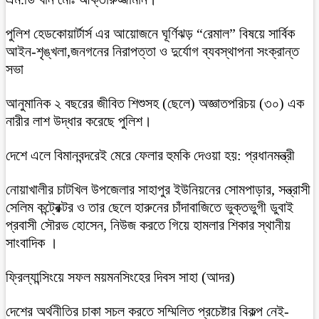
পুলিশ হেডকোয়ার্টার্স এর আয়োজনে ঘূর্ণিঝড় “রেমাল” বিষয়ে সার্বিক
আইন-শৃঙ্খলা,জনগনের নিরাপত্তা ও দুর্যোগ ব্যবস্থাপনা সংক্রান্ত
সভা
আনুমানিক ২ বছরের জীবিত শিশুসহ (ছেলে) অজ্ঞাতপরিচয় (৩০) এক
নারীর লাশ উদ্ধার করেছে পুলিশ।
দেশে এলে বিমানবন্দরেই মেরে ফেলার হুমকি দেওয়া হয়: প্রধানমন্ত্রী
নোয়াখালীর চাটখিল উপজেলার সাহাপুর ইউনিয়নের সোমপাড়ার, সন্ত্রাসী
সেলিম কন্ট্রেক্টর ও তার ছেলে হারুনের চাঁদাবাজিতে ভুক্তভুগী ডুবাই
প্রবাসী সৌরভ হোসেন, নিউজ করতে গিয়ে হামলার শিকার স্থানীয়
সাংবাদিক ।
ফ্রিল্যান্সিংয়ে সফল ময়মনসিংহের দিবস সাহা (আদর)
দেশের অর্থনীতির চাকা সচল করতে সম্মিলিত প্রচেষ্টার বিকল্প নেই-