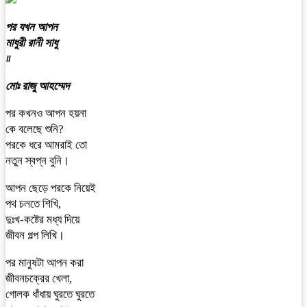
পর যখন আপন
মাধুরী রানী সাধু
৷৷
মোঃ রাজু আহম্মেদ
পর কখনও আপন হয়না
কে বলেছে শুনি?
পরকে ধরে আমরাই তো
নতুন স্বপ্ন বুনি।
আপন ছেড়ে পরকে নিয়েই
পথ চলতে শিখি,
দুঃখ-কষ্টের মধ্য দিয়ে
জীবন গল্প লিখি।
পর মানুষটা আপন করা
জীবনচক্রের খেলা,
গোলক ধাঁধায় ঘুরতে ঘুরতে