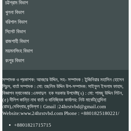
চট্টগ্রাম বিভাগ
খুলনা বিভাগ
বরিশাল বিভাগ
সিলেট বিভাগ
রাজশাহী বিভাগ
ময়মনসিংহ বিভাগ
রংপুর বিভাগ
সম্পাদক ও প্রকাশক: আবছার উদ্দিন, সহ- সম্পাদক : ইন্জিনিয়ার মহাসিন হোসেন
প্রিন্স, বার্তা সম্পাদক : মো: তছলিম উদ্দিন উপ-সম্পাদক: সাইফুল ইসলাম ফাহাদ,
বিজ্ঞাপন ম্যানেজার :এমদাদুল হক সরকার উপদেষ্টা(২) : মো: শামছু উদ্দিন লিটন,
(৫) দীলিপ কান্তি নাথ বার্তা ও বানিজ্যিক কার্যালয়: নিউ মার্কেট(চান্দিনা
রোড),দেবিদ্বার,কুমিল্লা। Gmail :24hrstvbd@gmail.com
Website:www.24hrstvbd.com Phone : +8801825180221/
+8801821715715