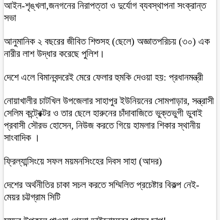
আইন-শৃঙ্খলা,জনগনের নিরাপত্তা ও দুর্যোগ ব্যবস্থাপনা সংক্রান্ত
সভা
আনুমানিক ২ বছরের জীবিত শিশুসহ (ছেলে) অজ্ঞাতপরিচয় (৩০) এক
নারীর লাশ উদ্ধার করেছে পুলিশ।
দেশে এলে বিমানবন্দরেই মেরে ফেলার হুমকি দেওয়া হয়: প্রধানমন্ত্রী
নোয়াখালীর চাটখিল উপজেলার সাহাপুর ইউনিয়নের সোমপাড়ার, সন্ত্রাসী
সেলিম কন্ট্রেক্টর ও তার ছেলে হারুনের চাঁদাবাজিতে ভুক্তভুগী ডুবাই
প্রবাসী সৌরভ হোসেন, নিউজ করতে গিয়ে হামলার শিকার স্থানীয়
সাংবাদিক ।
ফ্রিল্যান্সিংয়ে সফল ময়মনসিংহের দিবস সাহা (আদর)
দেশের অর্থনীতির চাকা সচল করতে সম্মিলিত প্রচেষ্টার বিকল্প নেই-
মেয়র চট্টগ্রাম সিটি