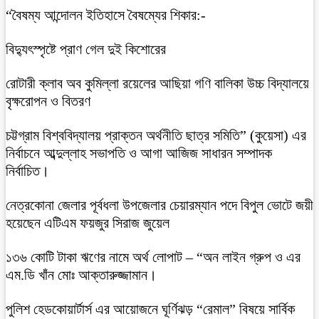
“বৈষম্য আন্দোলন ইতিহাসে বৈষম্যের শিকার:-
বিদ্যুৎস্পৃষ্টে প্রাণ গেল দুই কিশোরের
রোটারী ক্লাব অব কুমিল্লা রয়েলের আছিয়া গণি বালিকা উচ্চ বিদ্যালয়ে
বৃক্ষরোপন ও বিতরণ
চট্টগ্রাম বিশ্ববিদ্যালয় প্রাক্তন অর্থনীতি ছাত্র সমিতি” (কুয়েসা) এর
নির্বাচনে আব্দুল্লাহ সভাপতি ও আগা আজিজ সাধারন সম্পাদক
নির্বাচিত।
নেত্রকোনা জেলার পূর্বধলা উপজেলার চেয়ারম্যান পদে বিপুল ভোটে জয়ী
হয়েছেন এটিএম ফয়জুর সিরাজ জুয়েল
১৩৬ কোটি টাকা ঋণের নামে অর্থ লোপাট – “অন লাইন গ্রুপ ও এর
এম.ডি খাঁন মোঃ আক্তারুজ্জামান।
পুলিশ হেডকোয়ার্টার্স এর আয়োজনে ঘূর্ণিঝড় “রেমাল” বিষয়ে সার্বিক