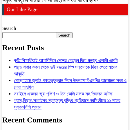
সমুদ্র উপকূলে পাওয়া গেলো ডাইনোসরের পায়ের ছাপ!
Our Like Page
Search
Search
Recent Posts
কৃতি শিক্ষার্থীরাই আগামীদিনে দেশের নেতৃত্ব দিবে মনজুর এলাহী এমপি
পাষন্ড বাবার কবল থেকে দুই বছরের শিশু সন্তানকে ফিরে পেতে মায়ের
আকুতি
মোল্লাহাটে জুলাই গণঅভ্যুত্থান দিবস উপলক্ষে বিএনপির আলোচনা সভা ও
দোয়া মাহফিল
সরাইলে একজন ভুয়া পুলিশ ও তিন কেজি মাদক সহ তিনজন আটক
গ্যাস,বিদ্যুৎ সংকটসহ দ্রব্যমূল্য বৃদ্ধির প্রতিবাদে নরসিংদীতে ১১ দলের
স্বারকলিপি প্রদান
Recent Comments