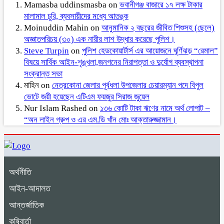
Mamasba uddinsmasba
on
ভবানীগঞ্জ বাজারে ১৭ লক্ষ টাকার
মালামাল চুরি, ব্যবসায়ীদের মধ্যে আতঙ্ক
Moinuddin Mahin
on
আনুমানিক ২ বছরের জীবিত শিশুসহ (ছেলে)
অজ্ঞাতপরিচয় (৩০) এক নারীর লাশ উদ্ধার করেছে পুলিশ।
Steve Turpin
on
পুলিশ হেডকোয়ার্টার্স এর আয়োজনে ঘূর্ণিঝড় “রেমাল”
বিষয়ে সার্বিক আইন-শৃঙ্খলা,জনগনের নিরাপত্তা ও দুর্যোগ ব্যবস্থাপনা
সংক্রান্ত সভা
মাহিন
on
নেত্রকোনা জেলার পূর্বধলা উপজেলার চেয়ারম্যান পদে বিপুল
ভোটে জয়ী হয়েছেন এটিএম ফয়জুর সিরাজ জুয়েল
Nur Islam Rashed
on
১৩৬ কোটি টাকা ঋণের নামে অর্থ লোপাট –
“অন লাইন গ্রুপ ও এর এম.ডি খাঁন মোঃ আক্তারুজ্জামান।
অর্থনীতি
আইন-আদালত
আন্তর্জাতিক
কৃষিবার্তা