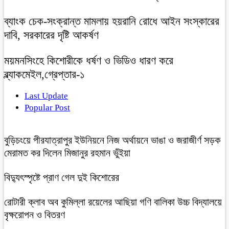
ব্যাংক চেক-সংক্রান্ত মামলায় হয়রানি রোধে আইন সংস্কারের
দাবি, সরকারের দৃষ্টি আকর্ষণ
ময়মনসিংহে কিশোরীকে ধর্ষণ ও ভিডিও ধারণ করে
ব্ল্যাকমেইল,গ্রেপ্তার-১
Last Update
Popular Post
বুড়িচংয়ে পীরযাত্রাপুর ইউনিয়নে নিজ অর্থায়নে ভাঙা ও জরাজীর্ণ সড়ক
মেরামত কর দিলেন মিজানুর রহমান ভুঁইয়া
বিদ্যুৎস্পৃষ্টে প্রাণ গেল দুই কিশোরের
রোটারী ক্লাব অব কুমিল্লা রয়েলের আছিয়া গণি বালিকা উচ্চ বিদ্যালয়ে
বৃক্ষরোপন ও বিতরণ