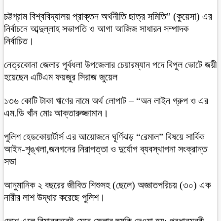
চট্টগ্রাম বিশ্ববিদ্যালয় প্রাক্তন অর্থনীতি ছাত্র সমিতি” (কুয়েসা) এর
নির্বাচনে আব্দুল্লাহ সভাপতি ও আগা আজিজ সাধারন সম্পাদক
নির্বাচিত।
নেত্রকোনা জেলার পূর্বধলা উপজেলার চেয়ারম্যান পদে বিপুল ভোটে জয়ী
হয়েছেন এটিএম ফয়জুর সিরাজ জুয়েল
১৩৬ কোটি টাকা ঋণের নামে অর্থ লোপাট – “অন লাইন গ্রুপ ও এর
এম.ডি খাঁন মোঃ আক্তারুজ্জামান।
পুলিশ হেডকোয়ার্টার্স এর আয়োজনে ঘূর্ণিঝড় “রেমাল” বিষয়ে সার্বিক
আইন-শৃঙ্খলা,জনগনের নিরাপত্তা ও দুর্যোগ ব্যবস্থাপনা সংক্রান্ত
সভা
আনুমানিক ২ বছরের জীবিত শিশুসহ (ছেলে) অজ্ঞাতপরিচয় (৩০) এক
নারীর লাশ উদ্ধার করেছে পুলিশ।
দেশে এলে বিমানবন্দরেই মেরে ফেলার হুমকি দেওয়া হয়: প্রধানমন্ত্রী