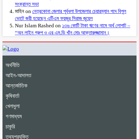
সংক্রান্ত সভা
মাহিন
on
নেত্রকোনা জেলার পূর্বধলা উপজেলার চেয়ারম্যান পদে বিপুল
ভোটে জয়ী হয়েছেন এটিএম ফয়জুর সিরাজ জুয়েল
Nur Islam Rashed
on
১৩৬ কোটি টাকা ঋণের নামে অর্থ লোপাট –
“অন লাইন গ্রুপ ও এর এম.ডি খাঁন মোঃ আক্তারুজ্জামান।
অর্থনীতি
আইন-আদালত
আন্তর্জাতিক
কৃষিবার্তা
খেলাধুলা
গণমাধ্যম
চাকুরি
তথ্যপ্রযুক্তি