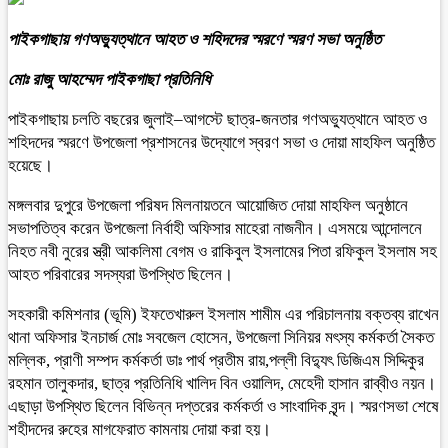
পাইকগাছায় গণঅভ্যুত্থানে আহত ও শহিদদের স্মরণে স্মরণ সভা অনুষ্ঠিত
মোঃ রাজু আহম্মেদ পাইকগাছা প্রতিনিধি
পাইকগাছায় চলতি বছরের জুলাই–আগস্টে ছাত্র-জনতার গণঅভ্যুত্থানে আহত ও
শহিদদের স্মরণে উপজেলা প্রশাসনের উদ্যোগে স্বরণ সভা ও দোয়া মাহফিল অনুষ্ঠিত
হয়েছে।
মঙ্গলবার দুপুরে উপজেলা পরিষদ মিলনায়তনে আয়োজিত দোয়া মাহফিল অনুষ্ঠানে
সভাপতিত্ব করেন উপজেলা নির্বাহী অফিসার মাহেরা নাজনীন। এসময়ে আন্দোলনে
নিহত নবী নুরের স্ত্রী আকলিমা বেগম ও রাকিবুল ইসলামের পিতা রফিকুল ইসলাম সহ
আহত পরিবারের সদস্যরা উপস্থিত ছিলেন।
সহকারী কমিশনার (ভূমি) ইফতেখারুল ইসলাম শামীম এর পরিচালনায় বক্তব্য রাখেন
থানা অফিসার ইনচার্জ মোঃ সবজেল হোসেন, উপজেলা সিনিয়র মৎস্য কর্মকর্তা সৈকত
মল্লিক, প্রাণী সম্পদ কর্মকর্তা ডাঃ পার্থ প্রতীম রায়,পল্লী বিদ্যুৎ ডিজিএম সিদ্দিকুর
রহমান তালুকদার, ছাত্র প্রতিনিধি খালিদ বিন ওয়ালিদ, মেহেদী হাসান রাব্বীও নয়ন।
এছাড়া উপস্থিত ছিলেন বিভিন্ন দপ্তরের কর্মকর্তা ও সাংবাদিক বৃন্দ। স্মরণসভা শেষে
শহীদদের রুহের মাগফেরাত কামনায় দোয়া করা হয়।