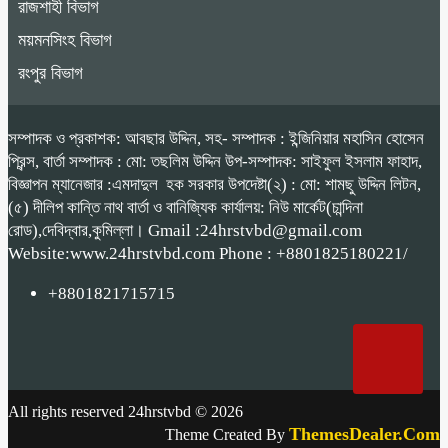
রাজশাহী বিভাগ
ময়মনসিংহ বিভাগ
রংপুর বিভাগ
সম্পাদক ও প্রকাশক: আবছার উদ্দিন, সহ- সম্পাদক : ইন্জিনিয়ার মহাসিন হোসেন
প্রিন্স, বার্তা সম্পাদক : মো: তছলিম উদ্দিন উপ-সম্পাদক: সাইফুল ইসলাম ফাহাদ,
বিজ্ঞাপন ম্যানেজার :এমদাদুল হক সরকার উপদেষ্টা(২) : মো: শামছু উদ্দিন লিটন,
(৫) দীলিপ কান্তি নাথ বার্তা ও বানিজ্যিক কার্যালয়: নিউ মার্কেট(চান্দিনা
রোড),দেবিদ্বার,কুমিল্লা। Gmail :24hrstvbd@gmail.com
Website:www.24hrstvbd.com Phone : +8801825180221/
+8801821715715
All rights reserved 24hrstvbd © 2026
ThemesDealer.Com
Theme Created By