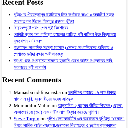
Recent Posts
বুড়িচংয়ে পীরযাত্রাপুর ইউনিয়নে নিজ অর্থায়নে ভাঙা ও জরাজীর্ণ সড়ক
মেরামত কর দিলেন মিজানুর রহমান ভুঁইয়া
বিদ্যুৎস্পৃষ্টে প্রাণ গেল দুই কিশোরের
রোটারী ক্লাব অব কুমিল্লা রয়েলের আছিয়া গণি বালিকা উচ্চ বিদ্যালয়ে
বৃক্ষরোপন ও বিতরণ
বাংলাদেশ সাংবাদিক সংস্থা (বাসাস) দেশের সাংবাদিকদের অধিকার ও
পেশাগত মর্যাদা রক্ষায় অঙ্গীকারবদ্ধ
ব্যাংক চেক-সংক্রান্ত মামলায় হয়রানি রোধে আইন সংস্কারের দাবি,
সরকারের দৃষ্টি আকর্ষণ
Recent Comments
Mamasba uddinsmasba
on
ভবানীগঞ্জ বাজারে ১৭ লক্ষ টাকার
মালামাল চুরি, ব্যবসায়ীদের মধ্যে আতঙ্ক
Moinuddin Mahin
on
আনুমানিক ২ বছরের জীবিত শিশুসহ (ছেলে)
অজ্ঞাতপরিচয় (৩০) এক নারীর লাশ উদ্ধার করেছে পুলিশ।
Steve Turpin
on
পুলিশ হেডকোয়ার্টার্স এর আয়োজনে ঘূর্ণিঝড় “রেমাল”
বিষয়ে সার্বিক আইন-শৃঙ্খলা,জনগনের নিরাপত্তা ও দুর্যোগ ব্যবস্থাপনা