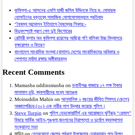
কুমিল্লা-৫ আসনের এমপি হাজী জসিম উদ্দিনকে নিয়ে ড. মোবারক
হোসাইনের বক্তব্যে সামাজিক যোগাযোগমাধ্যমে প্রতিবাদ
“বৈষম্য আন্দোলন ইতিহাসে বৈষম্যের শিকার:-
বিদ্যুৎস্পৃষ্টে প্রাণ গেল দুই কিশোরের
রোটারী ক্লাব অব কুমিল্লা রয়েলের আছিয়া গণি বালিকা উচ্চ বিদ্যালয়ে
বৃক্ষরোপন ও বিতরণ
বাংলাদেশ সাংবাদিক সংস্থা (বাসাস) দেশের সাংবাদিকদের অধিকার ও
পেশাগত মর্যাদা রক্ষায় অঙ্গীকারবদ্ধ
Recent Comments
Mamasba uddinsmasba
on
ভবানীগঞ্জ বাজারে ১৭ লক্ষ টাকার
মালামাল চুরি, ব্যবসায়ীদের মধ্যে আতঙ্ক
Moinuddin Mahin
on
আনুমানিক ২ বছরের জীবিত শিশুসহ (ছেলে)
অজ্ঞাতপরিচয় (৩০) এক নারীর লাশ উদ্ধার করেছে পুলিশ।
Steve Turpin
on
পুলিশ হেডকোয়ার্টার্স এর আয়োজনে ঘূর্ণিঝড় “রেমাল”
বিষয়ে সার্বিক আইন-শৃঙ্খলা,জনগনের নিরাপত্তা ও দুর্যোগ ব্যবস্থাপনা
সংক্রান্ত সভা
মাহিন
on
নেত্রকোনা জেলার পূর্বধলা উপজেলার চেয়ারম্যান পদে বিপুল