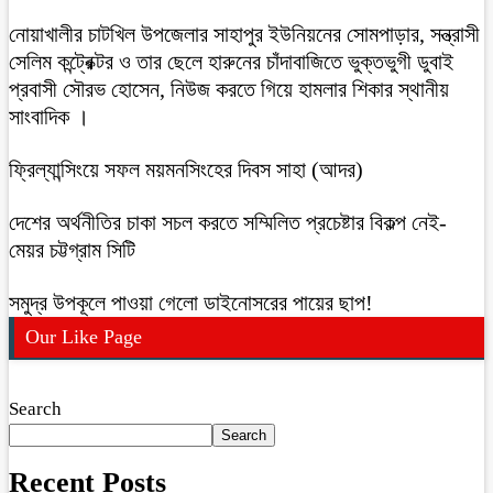
নোয়াখালীর চাটখিল উপজেলার সাহাপুর ইউনিয়নের সোমপাড়ার, সন্ত্রাসী
সেলিম কন্ট্রেক্টর ও তার ছেলে হারুনের চাঁদাবাজিতে ভুক্তভুগী ডুবাই
প্রবাসী সৌরভ হোসেন, নিউজ করতে গিয়ে হামলার শিকার স্থানীয়
সাংবাদিক ।
ফ্রিল্যান্সিংয়ে সফল ময়মনসিংহের দিবস সাহা (আদর)
দেশের অর্থনীতির চাকা সচল করতে সম্মিলিত প্রচেষ্টার বিকল্প নেই-
মেয়র চট্টগ্রাম সিটি
সমুদ্র উপকূলে পাওয়া গেলো ডাইনোসরের পায়ের ছাপ!
Our Like Page
Search
Search
Recent Posts