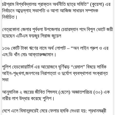
চট্টগ্রাম বিশ্ববিদ্যালয় প্রাক্তন অর্থনীতি ছাত্র সমিতি” (কুয়েসা) এর
নির্বাচনে আব্দুল্লাহ সভাপতি ও আগা আজিজ সাধারন সম্পাদক
নির্বাচিত।
নেত্রকোনা জেলার পূর্বধলা উপজেলার চেয়ারম্যান পদে বিপুল ভোটে জয়ী
হয়েছেন এটিএম ফয়জুর সিরাজ জুয়েল
১৩৬ কোটি টাকা ঋণের নামে অর্থ লোপাট – “অন লাইন গ্রুপ ও এর
এম.ডি খাঁন মোঃ আক্তারুজ্জামান।
পুলিশ হেডকোয়ার্টার্স এর আয়োজনে ঘূর্ণিঝড় “রেমাল” বিষয়ে সার্বিক
আইন-শৃঙ্খলা,জনগনের নিরাপত্তা ও দুর্যোগ ব্যবস্থাপনা সংক্রান্ত
সভা
আনুমানিক ২ বছরের জীবিত শিশুসহ (ছেলে) অজ্ঞাতপরিচয় (৩০) এক
নারীর লাশ উদ্ধার করেছে পুলিশ।
দেশে এলে বিমানবন্দরেই মেরে ফেলার হুমকি দেওয়া হয়: প্রধানমন্ত্রী