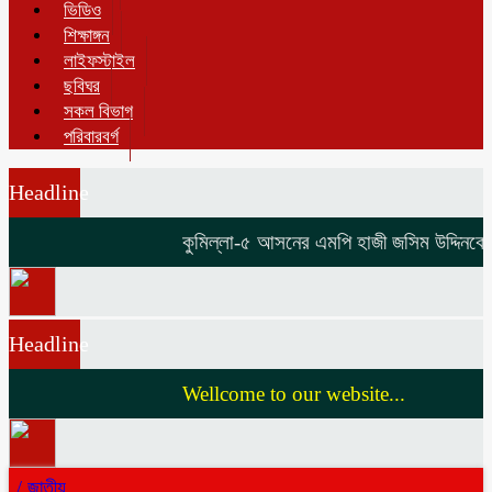
ভিডিও
শিক্ষাঙ্গন
লাইফস্টাইল
ছবিঘর
সকল বিভাগ
পরিবারবর্গ
Headline
কুমিল্লা-৫ আসনের এমপি হাজী জসিম উদ্দিনকে নি
Headline
Wellcome to our website...
/
জাতীয়