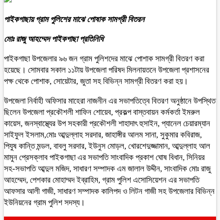
পাইকগাছায় গ্রাম পুলিশের মাঝে পোষাক সামগ্রী বিতরন
মোঃ রাজু আহম্মেদ পাইকগাছা প্রতিনিধি
পাইকগাছা উপজেলার ৯৬ জন গ্রাম পুলিশদের মাঝে পোশাক সামগ্রী বিতরণ করা
হয়েছে। সোমবার সকাল ১১টায় উপজেলা পরিষদ মিলনায়তনে উপজেলা প্রশাসনের
পক্ষ থেকে পোশাক, সোয়েটার, জুতা সহ বিভিন্ন সামগ্রী বিতরণ করা হয়।
উপজেলা নির্বাহী অফিসার মাহেরা নাজনীন এর সভাপতিত্বে বিতরণ অনুষ্ঠানে উপস্থিত
ছিলেন উপজেলা প্রকৌশলী শাফিন শোয়েব, প্রকল্প বাস্তবায়ন কর্মকর্তা ইমরুল
কায়েস, জনস্বাস্থ্যের উপ সহকারী প্রকৌশলী শাহাদাৎ হুসাইন, প্যানেল চেয়ারম্যান
সাইফুল ইসলাম,মোঃ আব্দুল্লাহ সরদার, জাহাঙ্গীর আলম সানা, সুকুমার কবিরাজ,
পিযুষ কান্তি মন্ডল, বাবলু সরদার, ইউনুস মোড়ল, খোরশেদুজ্জামান, আব্দুল্লাহ আল
মামুন প্রেসক্লাব পাইকগাছা এর সভাপতি সাংবাদিক প্রকাশ ঘোষ বিধান, সিনিয়র
সহ-সভাপতি আব্দুল মজিদ, সাধারণ সম্পাদক এম জালাল উদ্দীন, সাংবাদিক মোঃ রাজু
আহম্মেদ, পেশকার মোহাম্মদ ইব্রাহিম, গ্রাম পুলিশ এসোসিয়েশন এর সভাপতি
আফসার আলী গাজী, সাধারণ সম্পাদক কালিপদ ও লিটন গাজী সহ উপজেলার বিভিন্ন
ইউনিয়নের গ্রাম পুলিশ সদস্য।