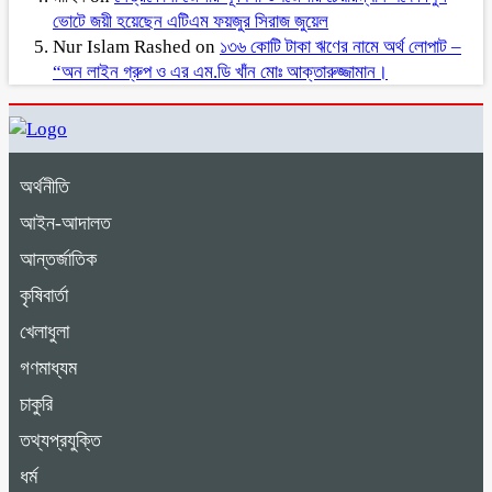
ভোটে জয়ী হয়েছেন এটিএম ফয়জুর সিরাজ জুয়েল
Nur Islam Rashed
on
১৩৬ কোটি টাকা ঋণের নামে অর্থ লোপাট –
“অন লাইন গ্রুপ ও এর এম.ডি খাঁন মোঃ আক্তারুজ্জামান।
অর্থনীতি
আইন-আদালত
আন্তর্জাতিক
কৃষিবার্তা
খেলাধুলা
গণমাধ্যম
চাকুরি
তথ্যপ্রযুক্তি
ধর্ম