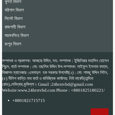
খুলনা বিভাগ
বরিশাল বিভাগ
সিলেট বিভাগ
রাজশাহী বিভাগ
ময়মনসিংহ বিভাগ
রংপুর বিভাগ
সম্পাদক ও প্রকাশক: আবছার উদ্দিন, সহ- সম্পাদক : ইন্জিনিয়ার মহাসিন হোসেন
প্রিন্স, বার্তা সম্পাদক : মো: তছলিম উদ্দিন উপ-সম্পাদক: সাইফুল ইসলাম ফাহাদ,
বিজ্ঞাপন ম্যানেজার :এমদাদুল হক সরকার উপদেষ্টা(২) : মো: শামছু উদ্দিন লিটন,
(৫) দীলিপ কান্তি নাথ বার্তা ও বানিজ্যিক কার্যালয়: নিউ মার্কেট(চান্দিনা
রোড),দেবিদ্বার,কুমিল্লা। Gmail :24hrstvbd@gmail.com
Website:www.24hrstvbd.com Phone : +8801825180221/
+8801821715715