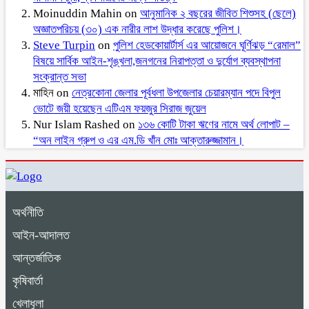
Moinuddin Mahin
on
আনুমানিক ২ বছরের জীবিত শিশুসহ (ছেলে)
অজ্ঞাতপরিচয় (৩০) এক নারীর লাশ উদ্ধার করেছে পুলিশ।
Steve Turpin
on
পুলিশ হেডকোয়ার্টার্স এর আয়োজনে ঘূর্ণিঝড় “রেমাল”
বিষয়ে সার্বিক আইন-শৃঙ্খলা,জনগনের নিরাপত্তা ও দুর্যোগ ব্যবস্থাপনা
সংক্রান্ত সভা
মাহিন
on
নেত্রকোনা জেলার পূর্বধলা উপজেলার চেয়ারম্যান পদে বিপুল
ভোটে জয়ী হয়েছেন এটিএম ফয়জুর সিরাজ জুয়েল
Nur Islam Rashed
on
১৩৬ কোটি টাকা ঋণের নামে অর্থ লোপাট –
“অন লাইন গ্রুপ ও এর এম.ডি খাঁন মোঃ আক্তারুজ্জামান।
অর্থনীতি
আইন-আদালত
আন্তর্জাতিক
কৃষিবার্তা
খেলাধুলা