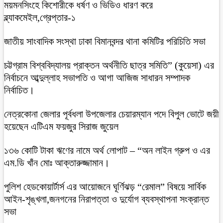
ময়মনসিংহে কিশোরীকে ধর্ষণ ও ভিডিও ধারণ করে
ব্ল্যাকমেইল,গ্রেপ্তার-১
জাতীয় সাংবাদিক সংস্থা ঢাকা বিমানবন্দর থানা কমিটির পরিচিতি সভা
চট্টগ্রাম বিশ্ববিদ্যালয় প্রাক্তন অর্থনীতি ছাত্র সমিতি” (কুয়েসা) এর
নির্বাচনে আব্দুল্লাহ সভাপতি ও আগা আজিজ সাধারন সম্পাদক
নির্বাচিত।
নেত্রকোনা জেলার পূর্বধলা উপজেলার চেয়ারম্যান পদে বিপুল ভোটে জয়ী
হয়েছেন এটিএম ফয়জুর সিরাজ জুয়েল
১৩৬ কোটি টাকা ঋণের নামে অর্থ লোপাট – “অন লাইন গ্রুপ ও এর
এম.ডি খাঁন মোঃ আক্তারুজ্জামান।
পুলিশ হেডকোয়ার্টার্স এর আয়োজনে ঘূর্ণিঝড় “রেমাল” বিষয়ে সার্বিক
আইন-শৃঙ্খলা,জনগনের নিরাপত্তা ও দুর্যোগ ব্যবস্থাপনা সংক্রান্ত
সভা