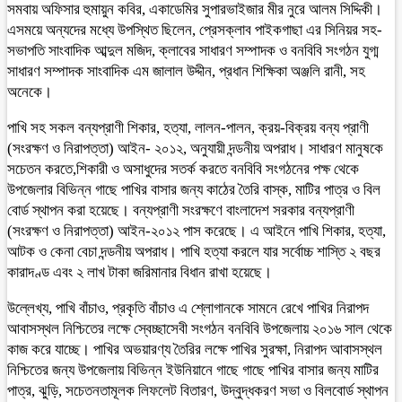
সমবায় অফিসার হুমায়ুন কবির, একাডেমির সুপারভাইজার মীর নুরে আলম সিদ্দিকী।
এসময়ে অন্যদের মধ্যে উপস্থিত ছিলেন, প্রেসক্লাব পাইকগাছা এর সিনিয়র সহ-
সভাপতি সাংবাদিক আব্দুল মজিদ, ক্লাবের সাধারণ সম্পাদক ও বনবিবি সংগঠন যুগ্ম
সাধারণ সম্পাদক সাংবাদিক এম জালাল উদ্দীন, প্রধান শিক্ষিকা অঞ্জলি রানী, সহ
অনেকে।
পাখি সহ সকল বন্যপ্রাণী শিকার, হত্যা, লালন-পালন, ক্রয়-বিক্রয় বন্য প্রাণী
(সংরক্ষণ ও নিরাপত্তা) আইন- ২০১২, অনুযায়ী দন্ডনীয় অপরাধ। সাধারণ মানুষকে
সচেতন করতে,শিকারী ও অসাধুদের সতর্ক করতে বনবিবি সংগঠনের পক্ষ থেকে
উপজেলার বিভিন্ন গাছে পাখির বাসার জন্য কাঠের তৈরি বাস্ক, মাটির পাত্র ও বিল
বোর্ড স্থাপন করা হয়েছে। বন্যপ্রাণী সংরক্ষণে বাংলাদেশ সরকার বন্যপ্রাণী
(সংরক্ষণ ও নিরাপত্তা) আইন-২০১২ পাস করেছে। এ আইনে পাখি শিকার, হত্যা,
আটক ও কেনা বেচা দন্ডনীয় অপরাধ। পাখি হত্যা করলে যার সর্বোচ্চ শাস্তি ২ বছর
কারাদণ্ড এবং ২ লাখ টাকা জরিমানার বিধান রাখা হয়েছে।
উল্লেখ্য, পাখি বাঁচাও, প্রকৃতি বাঁচাও এ শ্লোগানকে সামনে রেখে পাখির নিরাপদ
আবাসস্থল নিশ্চিতের লক্ষে স্বেচ্ছাসেবী সংগঠন বনবিবি উপজেলায় ২০১৬ সাল থেকে
কাজ করে যাচ্ছে। পাখির অভয়ারণ্য তৈরির লক্ষে পাখির সুরক্ষা, নিরাপদ আবাসস্থল
নিশ্চিতের জন্য উপজেলায় বিভিন্ন ইউনিয়ানে গাছে গাছে পাখির বাসার জন্য মাটির
পাত্র, ঝুড়ি, সচেতনতামূলক লিফলেট বিতারণ, উদ্বুদ্ধকরণ সভা ও বিলবোর্ড স্থাপন