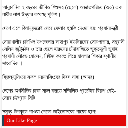
আনুমানিক ২ বছরের জীবিত শিশুসহ (ছেলে) অজ্ঞাতপরিচয় (৩০) এক
নারীর লাশ উদ্ধার করেছে পুলিশ।
দেশে এলে বিমানবন্দরেই মেরে ফেলার হুমকি দেওয়া হয়: প্রধানমন্ত্রী
নোয়াখালীর চাটখিল উপজেলার সাহাপুর ইউনিয়নের সোমপাড়ার, সন্ত্রাসী
সেলিম কন্ট্রেক্টর ও তার ছেলে হারুনের চাঁদাবাজিতে ভুক্তভুগী ডুবাই
প্রবাসী সৌরভ হোসেন, নিউজ করতে গিয়ে হামলার শিকার স্থানীয়
সাংবাদিক ।
ফ্রিল্যান্সিংয়ে সফল ময়মনসিংহের দিবস সাহা (আদর)
দেশের অর্থনীতির চাকা সচল করতে সম্মিলিত প্রচেষ্টার বিকল্প নেই-
মেয়র চট্টগ্রাম সিটি
সমুদ্র উপকূলে পাওয়া গেলো ডাইনোসরের পায়ের ছাপ!
Our Like Page