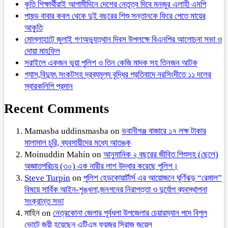
কৃতি শিক্ষার্থীরাই আগামীদিনে দেশের নেতৃত্ব দিবে মনজুর এলাহী এমপি
পাষন্ড বাবার কবল থেকে দুই বছরের শিশু সন্তানকে ফিরে পেতে মায়ের
আকুতি
মোল্লাহাটে জুলাই গণঅভ্যুত্থান দিবস উপলক্ষে বিএনপির আলোচনা সভা ও
দোয়া মাহফিল
সরাইলে একজন ভুয়া পুলিশ ও তিন কেজি মাদক সহ তিনজন আটক
গ্যাস,বিদ্যুৎ সংকটসহ দ্রব্যমূল্য বৃদ্ধির প্রতিবাদে নরসিংদীতে ১১ দলের
স্বারকলিপি প্রদান
Recent Comments
Mamasba uddinsmasba
on
ভবানীগঞ্জ বাজারে ১৭ লক্ষ টাকার
মালামাল চুরি, ব্যবসায়ীদের মধ্যে আতঙ্ক
Moinuddin Mahin
on
আনুমানিক ২ বছরের জীবিত শিশুসহ (ছেলে)
অজ্ঞাতপরিচয় (৩০) এক নারীর লাশ উদ্ধার করেছে পুলিশ।
Steve Turpin
on
পুলিশ হেডকোয়ার্টার্স এর আয়োজনে ঘূর্ণিঝড় “রেমাল”
বিষয়ে সার্বিক আইন-শৃঙ্খলা,জনগনের নিরাপত্তা ও দুর্যোগ ব্যবস্থাপনা
সংক্রান্ত সভা
মাহিন
on
নেত্রকোনা জেলার পূর্বধলা উপজেলার চেয়ারম্যান পদে বিপুল
ভোটে জয়ী হয়েছেন এটিএম ফয়জুর সিরাজ জুয়েল