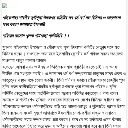
পাইকগাছা শারদীয় দুর্গাপূজা উদযাপন কমিটির সব ধর্ম-বর্ণ মত বিনিময় ও আলোচনা
সভা করেন জামায়াত ইসলামী
শফিয়ার রহমান খুলনা পাইগাছা প্রতিনিধি ।।
খুলনার পাইকগাছা উপজেলা ও পৌরসভার পূজা উদযাপন কমিটির নেতৃবৃন্দ সঙ্গে মত
বিনিময় করেন। বাংলাদেশ জামায়াতে ইসলামীর কেন্দ্রীয় কর্ম পরিষদ সদস্য জননেতা
মাওলানা আবুল কালাম আজাদ
বলেছেন,আমরা ন্যায় ও ইনছাফ ভিত্তিক সমাজ প্রতিষ্ঠা করতে চাই। এ জন্য
দীর্ঘদিন ধরে সংগ্রাম করছি। এ লক্ষে সব ধর্ম-বর্ণ সম্প্রদায়ের মানুষের মধ্যে ঐক্য ও
ভাতৃত্বের বন্ধন গড়ে তোলা জরুরী। তিনি শনিবার সকালে পৌরসভাস্থ কেন্দ্রীয় পূজা
মন্দির সরল কালীবাড়িতে শারদীয় দুর্গাপূজা উপলক্ষে পূজা উদযাপন পরিষদ ও মন্দির
কমিটির নেতৃবৃন্দের সাথে মতবিনিময়কালে প্রধান অতিথির বক্তব্যে এ কথা বলেন।
সভায় ৫ আগস্টে শেখ হাসিনা’ সরকারের বিদায়ের পর দেশের বিভিন্ন স্থানের মত
পাইকগাছায় সনাতন ধর্মাবলম্বীদের বাড়ি ঘরে হামলা-ভাংচুর ও লুটপাটের প্রসঙ্গ উঠলে
তিনি বলেন,এ সংকট মুহুর্তে জামায়াতে ইসলামীর নেতা-কর্মীরা সাধ্যমত সনাতন
ধর্মাবলম্বীদের সহায় সম্পদ রক্ষার চেষ্টা করেন। তবে যে সব দুর্বত্তরা এসব ঘটনায়
জড়িত তাদেরকে চিহ্নত করে দমন ও আইনের আওতায় আনা হবে বলে তিনি সভায়