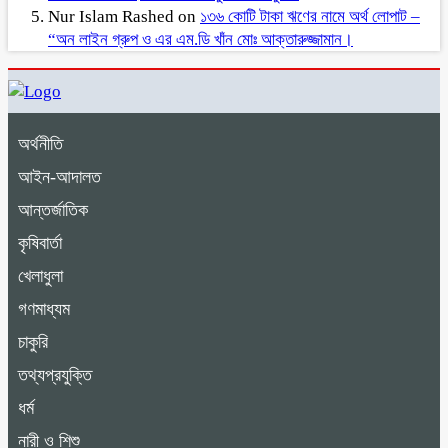
Nur Islam Rashed
on
১৩৬ কোটি টাকা ঋণের নামে অর্থ লোপাট –
“অন লাইন গ্রুপ ও এর এম.ডি খাঁন মোঃ আক্তারুজ্জামান।
অর্থনীতি
আইন-আদালত
আন্তর্জাতিক
কৃষিবার্তা
খেলাধুলা
গণমাধ্যম
চাকুরি
তথ্যপ্রযুক্তি
ধর্ম
নারী ও শিশু