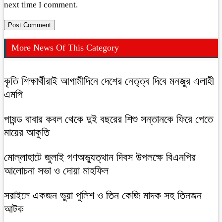
next time I comment.
More News Of This Category
কৃতি শিক্ষার্থীরাই আগামীদিনে দেশের নেতৃত্ব দিবে মনজুর এলাহী
এমপি
পাষন্ড বাবার কবল থেকে দুই বছরের শিশু সন্তানকে ফিরে পেতে
মায়ের আকুতি
মোল্লাহাটে জুলাই গণঅভ্যুত্থান দিবস উপলক্ষে বিএনপির
আলোচনা সভা ও দোয়া মাহফিল
সরাইলে একজন ভুয়া পুলিশ ও তিন কেজি মাদক সহ তিনজন
আটক