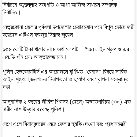
নির্বাচনে আব্দুল্লাহ সভাপতি ও আগা আজিজ সাধারন সম্পাদক
নির্বাচিত।
নেত্রকোনা জেলার পূর্বধলা উপজেলার চেয়ারম্যান পদে বিপুল ভোটে জয়ী
হয়েছেন এটিএম ফয়জুর সিরাজ জুয়েল
১৩৬ কোটি টাকা ঋণের নামে অর্থ লোপাট – “অন লাইন গ্রুপ ও এর
এম.ডি খাঁন মোঃ আক্তারুজ্জামান।
পুলিশ হেডকোয়ার্টার্স এর আয়োজনে ঘূর্ণিঝড় “রেমাল” বিষয়ে সার্বিক
আইন-শৃঙ্খলা,জনগনের নিরাপত্তা ও দুর্যোগ ব্যবস্থাপনা সংক্রান্ত
সভা
আনুমানিক ২ বছরের জীবিত শিশুসহ (ছেলে) অজ্ঞাতপরিচয় (৩০) এক
নারীর লাশ উদ্ধার করেছে পুলিশ।
দেশে এলে বিমানবন্দরেই মেরে ফেলার হুমকি দেওয়া হয়: প্রধানমন্ত্রী