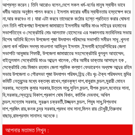
আশ্বস্ত করেন। তিনি আরোও বলেন,দেশে সকল ধর্ম-বর্নের মানুষ স্বাধীন ভাবে
ধর্মীয় আচার অনুষ্ঠান পালন করবে। ইসলাম কারোর ধর্মীয় স্বাধীনতায় হস্তক্ষেপ করে
না,আর করবেও না। যারা এটা করবে তাদেরকে কঠোর হস্তে প্রতিহত করার ঘোষনা
দেন তিনি পাইকগাছা উপজেলা জামায়াতে ইসলামীর আমীর মাওঃ সাইদুর রহমানের
সভাপতিত্বে ও সেক্রেটারি মোঃ আলতাফ হোসেনের এর সঞ্চালনায় মতবিনিময় সভায়
বিশেষ অতিথি ছিলেন উপজেলা পূজা উদযাপন পরিষদের সভাপতি সমীরন সাধু ,খুলনা
জেলা কর্ম পরিষদ সদস্য মাওলানা আমিনুল ইসলাম ,ইসলামী ছাত্রশিবিরের জেলা
সভাপতি আবুজার গিফারী, উপজেলা জামায়াতের সহসেক্রেটারি বুলবুল আহাম্মেদ,
বাইতুলমাল সেক্রেটারি মাওঃ আব্দুল খালেক, পৌর আমীর ডাক্তার আসাদুল হক ,
সেক্রেটারি মোঃ মিজান রহমান জেলা শ্রমিক কল্যাণ ফেডারেশন অধ্যক্ষ আব্দুর রহিম
সভায় উপজেলা ও পৌরসভা পূজা উদযাপন পরিষদ,হিন্দু বৌঃ খৃঃ ঐক্য পরিষদসহ মন্দির
কমিটি নেতৃবৃন্দের মধ্যে বক্তব্য রাখেন,প্রানকৃষ্ণ দাশ,বাবুরাম মন্ডল,মুরারী মোহন
সরকার, সন্তোষ কুমার সরকার,উত্তম সাধু,সুনিল মন্ডল, দীপক মন্ডল,মনোহর সানা,
বি,সরকার,স্নেহেন্দু বিকাশ,প্রকাশ ঘোষ বিধান, কার্তিক দেবনাথ, অখিল
মন্ডল,সন্তোষ সরকার, সুরঞ্জন চক্রবর্তী,উজ্জ্বল মন্ডল, পিযুষ সাধু,বিশ্বনাথ
দাশ,প্রজিৎ রায়,কনক চন্দ্র সরকার,প্রমথ নাথ সানা,মিলন রায় চৌধুরী,তিরুনাথ
বাছাড়,রামপ্রসাদ সানাসহ অনেকে।
আপনার মতামত লিখুন :