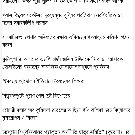
সরাইলে একজন ভুয়া পুলিশ ও তিন কেজি মাদক সহ তিনজন আটক
গ্যাস,বিদ্যুৎ সংকটসহ দ্রব্যমূল্য বৃদ্ধির প্রতিবাদে নরসিংদীতে ১১
দলের স্বারকলিপি প্রদান
সাংবাদিকতা পেশার অস্তিত্ব রক্ষায় অবিলম্বে গণমাধ্যম কমিশন গঠন
করুন
কুমিল্লা-৫ আসনের এমপি হাজী জসিম উদ্দিনকে নিয়ে ড. মোবারক
হোসাইনের বক্তব্যে সামাজিক যোগাযোগমাধ্যমে প্রতিবাদ
“বৈষম্য আন্দোলন ইতিহাসে বৈষম্যের শিকার:-
বিদ্যুৎস্পৃষ্টে প্রাণ গেল দুই কিশোরের
রোটারী ক্লাব অব কুমিল্লা রয়েলের আছিয়া গণি বালিকা উচ্চ বিদ্যালয়ে
বৃক্ষরোপন ও বিতরণ
চট্টগ্রাম বিশ্ববিদ্যালয় প্রাক্তন অর্থনীতি ছাত্র সমিতি” (কুয়েসা) এর