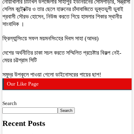
নোয়াখালীর চাটখিল উপজেলার সাহাপুর ইউনিয়নের সোমপাড়ার, সন্ত্রাসী
সেলিম কন্ট্রেক্টর ও তার ছেলে হারুনের চাঁদাবাজিতে ভুক্তভুগী ডুবাই
প্রবাসী সৌরভ হোসেন, নিউজ করতে গিয়ে হামলার শিকার স্থানীয়
সাংবাদিক ।
ফ্রিল্যান্সিংয়ে সফল ময়মনসিংহের দিবস সাহা (আদর)
দেশের অর্থনীতির চাকা সচল করতে সম্মিলিত প্রচেষ্টার বিকল্প নেই-
মেয়র চট্টগ্রাম সিটি
সমুদ্র উপকূলে পাওয়া গেলো ডাইনোসরের পায়ের ছাপ!
Our Like Page
Search
Search
Recent Posts