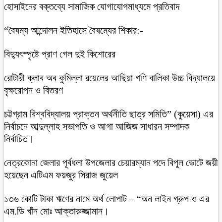
হোসাইনের বক্তব্যে সামাজিক যোগাযোগমাধ্যমে প্রতিবাদ
“বৈষম্য আন্দোলন ইতিহাসে বৈষম্যের শিকার:-
বিদ্যুৎস্পৃষ্টে প্রাণ গেল দুই কিশোরের
রোটারী ক্লাব অব কুমিল্লা রয়েলের আছিয়া গণি বালিকা উচ্চ বিদ্যালয়ে
বৃক্ষরোপন ও বিতরণ
চট্টগ্রাম বিশ্ববিদ্যালয় প্রাক্তন অর্থনীতি ছাত্র সমিতি” (কুয়েসা) এর
নির্বাচনে আব্দুল্লাহ সভাপতি ও আগা আজিজ সাধারন সম্পাদক
নির্বাচিত।
নেত্রকোনা জেলার পূর্বধলা উপজেলার চেয়ারম্যান পদে বিপুল ভোটে জয়ী
হয়েছেন এটিএম ফয়জুর সিরাজ জুয়েল
১৩৬ কোটি টাকা ঋণের নামে অর্থ লোপাট – “অন লাইন গ্রুপ ও এর
এম.ডি খাঁন মোঃ আক্তারুজ্জামান।