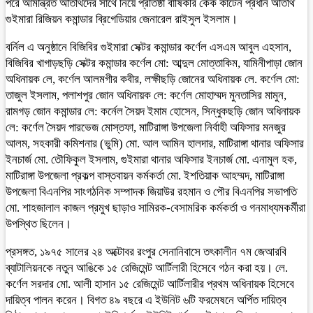
পরে আমন্ত্রিত অতিথিদের সাথে নিয়ে প্রতিষ্ঠা বার্ষিকীর কেক কাটেন প্রধান অতিথি
গুইমারা রিজিয়ন কমান্ডার ব্রিগেডিয়ার জেনারেল রাইসুল ইসলাম।
বর্নিল এ অনুষ্ঠানে বিজিবির গুইমারা সেক্টর কমান্ডার কর্ণেল এসএম আবুল এহসান,
বিজিবির খাগাড়ছড়ি সেক্টর কমান্ডার কর্ণেল মো: আব্দুল মোত্তাকিম, যামিনীপাড়া জোন
অধিনায়ক লে, কর্ণেল আলমগীর কবীর, লক্ষীছড়ি জোনের অধিনায়ক লে. কর্ণেল মো:
তাজুল ইসলাম, পলাশপুর জোন অধিনায়ক লে: কর্ণেল মোহাম্মদ মুনতাসির মামুন,
রামগড় জোন কমান্ডার লে: কর্নেল সৈয়দ ইমাম হোসেন, সিন্ধুকছড়ি জোন অধিনায়ক
লে: কর্ণেল সৈয়দ পারভেজ মোস্তফা, মাটিরাঙ্গা উপজেলা নির্বাহী অফিসার মনজুর
আলম, সহকারী কমিশনার (ভুমি) মো. আল আমিন হালদার, মাটিরাঙ্গা থানার অফিসার
ইনচার্জ মো. তৌফিকুল ইসলাম, গুইমারা থানার অফিসার ইনচার্জ মো. এনামুল হক,
মাটিরাঙ্গা উপজেলা প্রকল্প বাস্তবায়ন কর্মকর্তা মো. ইশতিয়াক আহম্মদ, মাটিরাঙ্গা
উপজেলা বিএনপির সাংগঠনিক সম্পাদক জিয়াউর রহমান ও পৌর বিএনপির সভাপতি
মো. শাহজালাল কাজল প্রমুখ ছাড়াও সামিরক-বেসামরিক কর্মকর্তা ও গনমাধ্যমকর্মীরা
উপস্থিত ছিলেন।
প্রসঙ্গত, ১৯৭৫ সালের ২৪ অক্টোবর রংপুর সেনানিবাসে তৎকালীন ৭ম জেআরবি
ব্যাটালিয়নকে নতুন আঙিকে ১৫ রেজিমেন্ট আর্টিলারী হিসেবে গঠন করা হয়। লে.
কর্ণেল সরদার মো. আলী হাসান ১৫ রেজিমেন্ট আর্টিলারীর প্রথম অধিনায়ক হিসেবে
দায়িত্ব পালন করেন। বিগত ৪৯ বছরে এ ইউনিট ৬টি ফরমেষনে অর্পিত দায়িত্ব