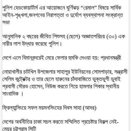
পুলিশ হেডকোয়ার্টার্স এর আয়োজনে ঘূর্ণিঝড় “রেমাল” বিষয়ে সার্বিক
আইন-শৃঙ্খলা,জনগনের নিরাপত্তা ও দুর্যোগ ব্যবস্থাপনা সংক্রান্ত
সভা
আনুমানিক ২ বছরের জীবিত শিশুসহ (ছেলে) অজ্ঞাতপরিচয় (৩০) এক
নারীর লাশ উদ্ধার করেছে পুলিশ।
দেশে এলে বিমানবন্দরেই মেরে ফেলার হুমকি দেওয়া হয়: প্রধানমন্ত্রী
নোয়াখালীর চাটখিল উপজেলার সাহাপুর ইউনিয়নের সোমপাড়ার, সন্ত্রাসী
সেলিম কন্ট্রেক্টর ও তার ছেলে হারুনের চাঁদাবাজিতে ভুক্তভুগী ডুবাই
প্রবাসী সৌরভ হোসেন, নিউজ করতে গিয়ে হামলার শিকার স্থানীয়
সাংবাদিক ।
ফ্রিল্যান্সিংয়ে সফল ময়মনসিংহের দিবস সাহা (আদর)
দেশের অর্থনীতির চাকা সচল করতে সম্মিলিত প্রচেষ্টার বিকল্প নেই-
মেয়র চট্টগ্রাম সিটি