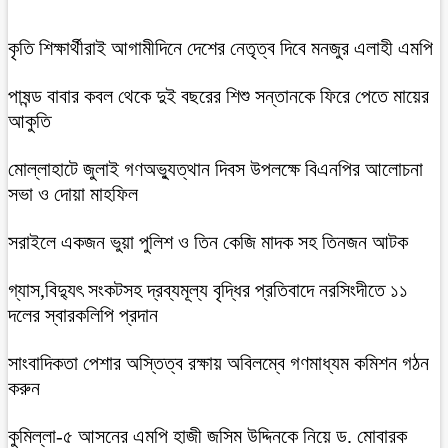
কৃতি শিক্ষার্থীরাই আগামীদিনে দেশের নেতৃত্ব দিবে মনজুর এলাহী এমপি
পাষন্ড বাবার কবল থেকে দুই বছরের শিশু সন্তানকে ফিরে পেতে মায়ের
আকুতি
মোল্লাহাটে জুলাই গণঅভ্যুত্থান দিবস উপলক্ষে বিএনপির আলোচনা
সভা ও দোয়া মাহফিল
সরাইলে একজন ভুয়া পুলিশ ও তিন কেজি মাদক সহ তিনজন আটক
গ্যাস,বিদ্যুৎ সংকটসহ দ্রব্যমূল্য বৃদ্ধির প্রতিবাদে নরসিংদীতে ১১
দলের স্বারকলিপি প্রদান
সাংবাদিকতা পেশার অস্তিত্ব রক্ষায় অবিলম্বে গণমাধ্যম কমিশন গঠন
করুন
কুমিল্লা-৫ আসনের এমপি হাজী জসিম উদ্দিনকে নিয়ে ড. মোবারক