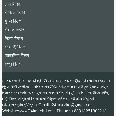
ঢাকা বিভাগ
চট্টগ্রাম বিভাগ
খুলনা বিভাগ
বরিশাল বিভাগ
সিলেট বিভাগ
রাজশাহী বিভাগ
ময়মনসিংহ বিভাগ
রংপুর বিভাগ
সম্পাদক ও প্রকাশক: আবছার উদ্দিন, সহ- সম্পাদক : ইন্জিনিয়ার মহাসিন হোসেন
প্রিন্স, বার্তা সম্পাদক : মো: তছলিম উদ্দিন উপ-সম্পাদক: সাইফুল ইসলাম ফাহাদ,
বিজ্ঞাপন ম্যানেজার :এমদাদুল হক সরকার উপদেষ্টা(২) : মো: শামছু উদ্দিন লিটন,
(৫) দীলিপ কান্তি নাথ বার্তা ও বানিজ্যিক কার্যালয়: নিউ মার্কেট(চান্দিনা
রোড),দেবিদ্বার,কুমিল্লা। Gmail :24hrstvbd@gmail.com
Website:www.24hrstvbd.com Phone : +8801825180221/