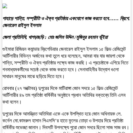
পাহাড়ে শান্তি, সম্প্রীতি ও ঐক্য প্রতিষ্ঠায় একযোগে কাজ করতে হবে…… ব্রিগে.
জেনারেল রাইসুল ইসলাম
জেলা প্রতিনিধি, খাগড়াছড়ি : মোঃ জসিম উদ্দিন /মুজিবুর রহমান ভূঁইয়া
গুইমারা রিজিয়ন কমান্ডার ব্রিগেডিয়ার জেনারেল রাইসুল ইসলাম ১৫ ফিল্ড রেজিমেন্ট
আর্টিলারীর বিভিন্ন অর্জনের কথা তুলে ধরে বলেছেন, আমরা যার যার জায়গা থেকে
শান্তি, সম্প্রীতি ও ঐক্য প্রতিষ্ঠার লক্ষ্যে কাজ করছি। এ প্রচেষ্ঠাকে এগিয়ে নিতে
গনমাধ্যমকর্মীদের সচেষ্ঠ থেকে কাজ করতে হবে। সেনাবাহিনীর উদ্যোগ গুলো
সাধারন মানুষের মাঝে ছড়িয়ে দিতে হবে।
রোববার (২৭ অক্টোবর) দুপুরের দিকে মাটিরাঙ্গা জোন সদরে ১৫ ফিল্ড রেজিমেন্ট
আর্টিলারীর ৪৯ তম প্রতিষ্ঠা বার্ষিকীর অনুষ্ঠানে প্রধান অতিথির বক্তব্যে তিনি এসব
কথা বলেন।
দুপুরের দিকে আমন্ত্রিত অতিথিরা একে একে উপস্থিত হয়ে জোন অধিনায়ক লে.
কর্নেল মো.কামরুল হাসান পিএসসি’র হাতে ফুলের তোড়া ও উপহার দিয়ে প্রতিষ্ঠা
বার্ষিকীর শুভেচ্ছা জানান। দিবসটি উপলক্ষ্যে পুরো জোন সদরে ছিলো সাজ সাজ রব।