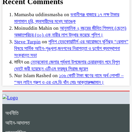
Recent Comments
Mamasba uddinsmasba
on
ভবানীগঞ্জ বাজারে ১৭ লক্ষ টাকার
মালামাল চুরি, ব্যবসায়ীদের মধ্যে আতঙ্ক
Moinuddin Mahin
on
আনুমানিক ২ বছরের জীবিত শিশুসহ (ছেলে)
অজ্ঞাতপরিচয় (৩০) এক নারীর লাশ উদ্ধার করেছে পুলিশ।
Steve Turpin
on
পুলিশ হেডকোয়ার্টার্স এর আয়োজনে ঘূর্ণিঝড় “রেমাল”
বিষয়ে সার্বিক আইন-শৃঙ্খলা,জনগনের নিরাপত্তা ও দুর্যোগ ব্যবস্থাপনা
সংক্রান্ত সভা
মাহিন
on
নেত্রকোনা জেলার পূর্বধলা উপজেলার চেয়ারম্যান পদে বিপুল
ভোটে জয়ী হয়েছেন এটিএম ফয়জুর সিরাজ জুয়েল
Nur Islam Rashed
on
১৩৬ কোটি টাকা ঋণের নামে অর্থ লোপাট –
“অন লাইন গ্রুপ ও এর এম.ডি খাঁন মোঃ আক্তারুজ্জামান।
অর্থনীতি
আইন-আদালত