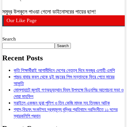
সমুদ্র উপকূলে পাওয়া গেলো ডাইনোসরের পায়ের ছাপ!
Our Like Page
Search
Search
Recent Posts
কৃতি শিক্ষার্থীরাই আগামীদিনে দেশের নেতৃত্ব দিবে মনজুর এলাহী এমপি
পাষন্ড বাবার কবল থেকে দুই বছরের শিশু সন্তানকে ফিরে পেতে মায়ের
আকুতি
মোল্লাহাটে জুলাই গণঅভ্যুত্থান দিবস উপলক্ষে বিএনপির আলোচনা সভা ও
দোয়া মাহফিল
সরাইলে একজন ভুয়া পুলিশ ও তিন কেজি মাদক সহ তিনজন আটক
গ্যাস,বিদ্যুৎ সংকটসহ দ্রব্যমূল্য বৃদ্ধির প্রতিবাদে নরসিংদীতে ১১ দলের
স্বারকলিপি প্রদান