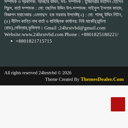
সম্পাদক ও প্রকাশক: আবছার উদ্দিন, সহ- সম্পাদক : ইন্জিনিয়ার মহাসিন হোসেন
প্রিন্স, বার্তা সম্পাদক : মো: তছলিম উদ্দিন উপ-সম্পাদক: সাইফুল ইসলাম ফাহাদ,
বিজ্ঞাপন ম্যানেজার :এমদাদুল হক সরকার উপদেষ্টা(২) : মো: শামছু উদ্দিন লিটন,
(৫) দীলিপ কান্তি নাথ বার্তা ও বানিজ্যিক কার্যালয়: নিউ মার্কেট(চান্দিনা
রোড),দেবিদ্বার,কুমিল্লা। Gmail :24hrstvbd@gmail.com
Website:www.24hrstvbd.com Phone : +8801825180221/
+8801821715715
All rights reserved 24hrstvbd © 2026
ThemesDealer.Com
Theme Created By