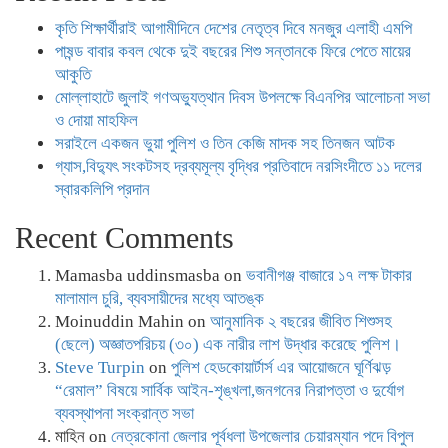
কৃতি শিক্ষার্থীরাই আগামীদিনে দেশের নেতৃত্ব দিবে মনজুর এলাহী এমপি
পাষন্ড বাবার কবল থেকে দুই বছরের শিশু সন্তানকে ফিরে পেতে মায়ের
আকুতি
মোল্লাহাটে জুলাই গণঅভ্যুত্থান দিবস উপলক্ষে বিএনপির আলোচনা সভা
ও দোয়া মাহফিল
সরাইলে একজন ভুয়া পুলিশ ও তিন কেজি মাদক সহ তিনজন আটক
গ্যাস,বিদ্যুৎ সংকটসহ দ্রব্যমূল্য বৃদ্ধির প্রতিবাদে নরসিংদীতে ১১ দলের
স্বারকলিপি প্রদান
Recent Comments
Mamasba uddinsmasba
on
ভবানীগঞ্জ বাজারে ১৭ লক্ষ টাকার
মালামাল চুরি, ব্যবসায়ীদের মধ্যে আতঙ্ক
Moinuddin Mahin
on
আনুমানিক ২ বছরের জীবিত শিশুসহ
(ছেলে) অজ্ঞাতপরিচয় (৩০) এক নারীর লাশ উদ্ধার করেছে পুলিশ।
Steve Turpin
on
পুলিশ হেডকোয়ার্টার্স এর আয়োজনে ঘূর্ণিঝড়
“রেমাল” বিষয়ে সার্বিক আইন-শৃঙ্খলা,জনগনের নিরাপত্তা ও দুর্যোগ
ব্যবস্থাপনা সংক্রান্ত সভা
মাহিন
on
নেত্রকোনা জেলার পূর্বধলা উপজেলার চেয়ারম্যান পদে বিপুল