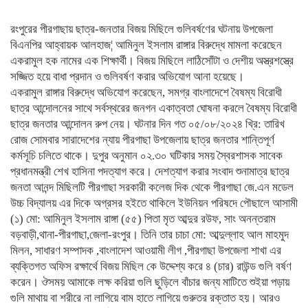
রংপুরের পীরগাছায় ছাত্র-জনতার বিজয় মিছিলে গুলিবর্ষণের ঘটনায় উপজেলা
বিএনপির আহ্বায়ক আলহাজ¦ আমিনুল ইসলাম রাঙ্গার বিরুদ্ধে মামলা করেছেন
একরামুল হক নামের এক শিক্ষার্থী। বিজয় মিছিলে লাঠিসোঁটা ও দেশীয় অস্ত্রশস্ত্রে
সজ্জিত হয়ে বাধা প্রদান ও গুলিবর্ষণ করার অভিযোগ আনা হয়েছে।
একরামুল রাঙ্গার বিরুদ্ধে অভিযোগ করেছেন, সমগ্র বাংলাদেশে বৈষম্য বিরোধী
ছাত্র আন্দোলনের সাথে সর্বস্থরের জনগন একাত্বতা ঘোষনা করলে বৈষম্য বিরোধী
ছাত্র জনতার আন্দোলন রুপ নেয়। ঘটনার দিন গত ০৫/০৮/২০২৪ খ্রি: তারিখ
রোজ সোমবার সারাদেশের ন্যায় পীরগাছা উপজেলায় ছাত্র জনতার শান্তিপূর্ণ
কর্মসূচি চলিতে থাকে। দুপুর অনুমান ০২.৩০ ঘটিকার সময় স্বৈরশাসক সাবেক
প্রধানমন্ত্রী শেখ হাসিনা পদত্যাগ করে। দেশত্যাগ করার সংবাদ শুনামাত্র ছাত্র
জনতা আনন্দ মিছিলটি পীরগাছা সরকারী কলেজ দিক থেকে পীরগাছা জে.এন মডেল
উচ্চ বিদ্যালয় এর দিকে অগ্রসর হইতে থাকিলে ইউনিয়ন পরিষদে পৌছালে আসামী
(১) মো: আমিনুল ইসলাম রাঙ্গা (৫৫) পিতা মৃত আব্দুর রউফ, সাং অনন্তরাম
বড়বাড়ী,থানা-পীরগাছা,জেলা-রংপুর। তিনি তার চাচা মো: আব্দুল্লাহ আল মাহমুদ
মিলন, সাধারণ সম্পাদক ,বাংলাদেশ আওয়ামী লীগ ,পীরগাছা উপজেলা শাখা এর
ব্যক্তিগত অফিস রক্ষার্থে বিজয় মিছিল কে উদ্দেশ্য করে ৪ (চার) রাউন্ড গুলি বর্ষণ
করেন। ঔসময় আমাকে লক্ষ করিয়া গুলি ছুড়িলে বাঁচার জন্য মাটিতে শুইয়া পড়ায়
গুলি মাথায় বা শরীরে না লাগিয়ে বাম হাতে লাগিয়ে গুরুতর রক্তাত হয়। আরও