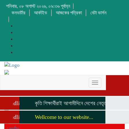
শনিবার, ০৮ অগাস্ট ২০২৬, ০৯:৩৬ পূর্বাহ্ন
কনভার্টার
আর্কাইভ
আজকের পত্রিকা
বেটা ভার্সন
Toggle
navigation
Headline
কৃতি শিক্ষার্থীরাই আগামীদিনে দেশের নেতৃত্ব দিবে মনজুর
Headline
Wellcome to our website...
/
জাতীয়