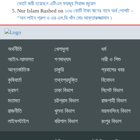
ভোটে জয়ী হয়েছেন এটিএম ফয়জুর সিরাজ জুয়েল
Nur Islam Rashed
on
১৩৬ কোটি টাকা ঋণের নামে অর্থ লোপাট –
“অন লাইন গ্রুপ ও এর এম.ডি খাঁন মোঃ আক্তারুজ্জামান।
অর্থনীতি
খেলাধুলা
ধর্ম
আইন-আদালত
গণমাধ্যম
নারী ও শিশু
আন্তর্জাতিক
চাকুরি
প্রবাসের খবর
কৃষিবার্তা
তথ্যপ্রযুক্তি
বিনোদন
ভ্রমণ
ঢাকা বিভাগ
সিলেট বিভাগ
মতামত
চট্টগ্রাম বিভাগ
রাজশাহী বিভাগ
রাজনীতি
খুলনা বিভাগ
ময়মনসিংহ বিভাগ
লাইফস্টাইল
বরিশাল বিভাগ
রংপুর বিভাগ