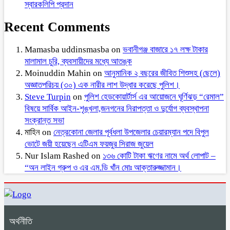
স্বারকলিপি প্রদান
Recent Comments
Mamasba uddinsmasba
on
ভবানীগঞ্জ বাজারে ১৭ লক্ষ টাকার
মালামাল চুরি, ব্যবসায়ীদের মধ্যে আতঙ্ক
Moinuddin Mahin
on
আনুমানিক ২ বছরের জীবিত শিশুসহ (ছেলে)
অজ্ঞাতপরিচয় (৩০) এক নারীর লাশ উদ্ধার করেছে পুলিশ।
Steve Turpin
on
পুলিশ হেডকোয়ার্টার্স এর আয়োজনে ঘূর্ণিঝড় “রেমাল”
বিষয়ে সার্বিক আইন-শৃঙ্খলা,জনগনের নিরাপত্তা ও দুর্যোগ ব্যবস্থাপনা
সংক্রান্ত সভা
মাহিন
on
নেত্রকোনা জেলার পূর্বধলা উপজেলার চেয়ারম্যান পদে বিপুল
ভোটে জয়ী হয়েছেন এটিএম ফয়জুর সিরাজ জুয়েল
Nur Islam Rashed
on
১৩৬ কোটি টাকা ঋণের নামে অর্থ লোপাট –
“অন লাইন গ্রুপ ও এর এম.ডি খাঁন মোঃ আক্তারুজ্জামান।
অর্থনীতি