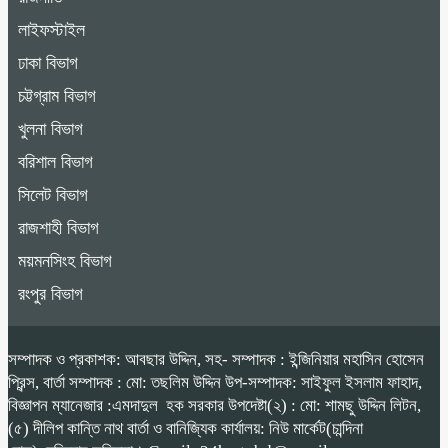
লাইফস্টাইল
ঢাকা বিভাগ
চট্টগ্রাম বিভাগ
খুলনা বিভাগ
বরিশাল বিভাগ
সিলেট বিভাগ
রাজশাহী বিভাগ
ময়মনসিংহ বিভাগ
রংপুর বিভাগ
সম্পাদক ও প্রকাশক: আবছার উদ্দিন, সহ- সম্পাদক : ইন্জিনিয়ার মহাসিন হোসেন
প্রিন্স, বার্তা সম্পাদক : মো: তছলিম উদ্দিন উপ-সম্পাদক: সাইফুল ইসলাম ফাহাদ,
বিজ্ঞাপন ম্যানেজার :এমদাদুল হক সরকার উপদেষ্টা(২) : মো: শামছু উদ্দিন লিটন,
(৫) দীলিপ কান্তি নাথ বার্তা ও বানিজ্যিক কার্যালয়: নিউ মার্কেট(চান্দিনা