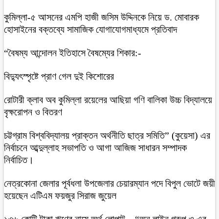
কুমিল্লা-৫ আসনের এমপি হাজী জসিম উদ্দিনকে নিয়ে ড. মোবারক
হোসাইনের বক্তব্যে সামাজিক যোগাযোগমাধ্যমে প্রতিবাদ
“বৈষম্য আন্দোলন ইতিহাসে বৈষম্যের শিকার:-
বিদ্যুৎস্পৃষ্টে প্রাণ গেল দুই কিশোরের
রোটারী ক্লাব অব কুমিল্লা রয়েলের আছিয়া গণি বালিকা উচ্চ বিদ্যালয়ে
বৃক্ষরোপন ও বিতরণ
চট্টগ্রাম বিশ্ববিদ্যালয় প্রাক্তন অর্থনীতি ছাত্র সমিতি” (কুয়েসা) এর
নির্বাচনে আব্দুল্লাহ সভাপতি ও আগা আজিজ সাধারন সম্পাদক
নির্বাচিত।
নেত্রকোনা জেলার পূর্বধলা উপজেলার চেয়ারম্যান পদে বিপুল ভোটে জয়ী
হয়েছেন এটিএম ফয়জুর সিরাজ জুয়েল
১৩৬ কোটি টাকা ঋণের নামে অর্থ লোপাট – “অন লাইন গ্রুপ ও এর