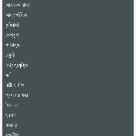
আইন-আদালত
আন্তর্জাতিক
কৃষিবার্তা
খেলাধুলা
গণমাধ্যম
চাকুরি
তথ্যপ্রযুক্তি
ধর্ম
নারী ও শিশু
প্রবাসের খবর
বিনোদন
ভ্রমণ
মতামত
রাজনীতি