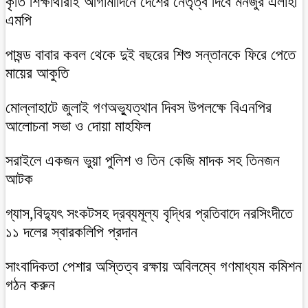
কৃতি শিক্ষার্থীরাই আগামীদিনে দেশের নেতৃত্ব দিবে মনজুর এলাহী
এমপি
পাষন্ড বাবার কবল থেকে দুই বছরের শিশু সন্তানকে ফিরে পেতে
মায়ের আকুতি
মোল্লাহাটে জুলাই গণঅভ্যুত্থান দিবস উপলক্ষে বিএনপির
আলোচনা সভা ও দোয়া মাহফিল
সরাইলে একজন ভুয়া পুলিশ ও তিন কেজি মাদক সহ তিনজন
আটক
গ্যাস,বিদ্যুৎ সংকটসহ দ্রব্যমূল্য বৃদ্ধির প্রতিবাদে নরসিংদীতে
১১ দলের স্বারকলিপি প্রদান
সাংবাদিকতা পেশার অস্তিত্ব রক্ষায় অবিলম্বে গণমাধ্যম কমিশন
গঠন করুন