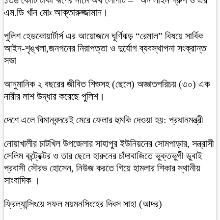
এম.ডি খাঁন মোঃ আক্তারুজ্জামান।
পুলিশ হেডকোয়ার্টার্স এর আয়োজনে ঘূর্ণিঝড় “রেমাল” বিষয়ে সার্বিক
আইন-শৃঙ্খলা,জনগনের নিরাপত্তা ও দুর্যোগ ব্যবস্থাপনা সংক্রান্ত
সভা
আনুমানিক ২ বছরের জীবিত শিশুসহ (ছেলে) অজ্ঞাতপরিচয় (৩০) এক
নারীর লাশ উদ্ধার করেছে পুলিশ।
দেশে এলে বিমানবন্দরেই মেরে ফেলার হুমকি দেওয়া হয়: প্রধানমন্ত্রী
নোয়াখালীর চাটখিল উপজেলার সাহাপুর ইউনিয়নের সোমপাড়ার, সন্ত্রাসী
সেলিম কন্ট্রেক্টর ও তার ছেলে হারুনের চাঁদাবাজিতে ভুক্তভুগী ডুবাই
প্রবাসী সৌরভ হোসেন, নিউজ করতে গিয়ে হামলার শিকার স্থানীয়
সাংবাদিক ।
ফ্রিল্যান্সিংয়ে সফল ময়মনসিংহের দিবস সাহা (আদর)